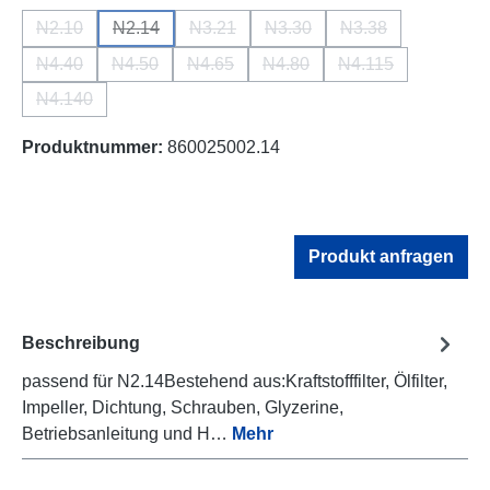
N2.10
N2.14
N3.21
N3.30
N3.38
(Diese Option ist zurzeit nicht verfügbar.)
(Diese Option ist zurzeit nicht verfügbar.)
(Diese Option ist zurzeit nicht verfügbar.
(Diese Option ist zurzeit nich
(Diese Option ist z
N4.40
N4.50
N4.65
N4.80
N4.115
(Diese Option ist zurzeit nicht verfügbar.)
(Diese Option ist zurzeit nicht verfügbar.)
(Diese Option ist zurzeit nicht verfügbar.
(Diese Option ist zurzeit nicht
(Diese Option ist z
N4.140
(Diese Option ist zurzeit nicht verfügbar.)
Produktnummer:
860025002.14
Produkt anfragen
Beschreibung
passend für N2.14Bestehend aus:Kraftstofffilter, Ölfilter,
Impeller, Dichtung, Schrauben, Glyzerine,
Betriebsanleitung und H…
Mehr