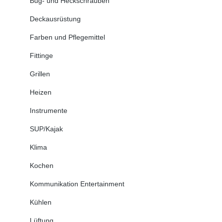
Bug- und Heckschrauben
Deckausrüstung
Farben und Pflegemittel
Fittinge
Grillen
Heizen
Instrumente
SUP/Kajak
Klima
Kochen
Kommunikation Entertainment
Kühlen
Lüftung