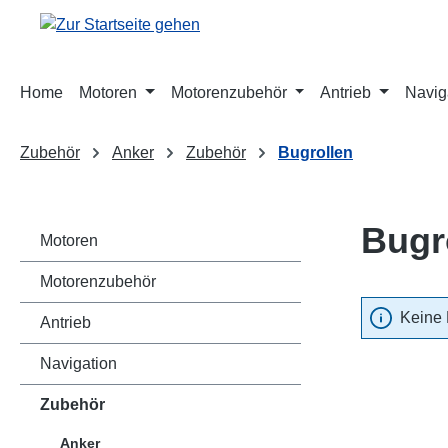
m Hauptinhalt springen
Zur Suche springen
Zur Hauptnavigation springen
Home
Motoren
Motorenzubehör
Antrieb
Navig
Zubehör
Anker
Zubehör
Bugrollen
Bugr
Motoren
Motorenzubehör
Keine 
Antrieb
Navigation
Zubehör
Anker