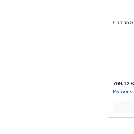
Cardan S
Reguläre
769,12 €
Preise ink