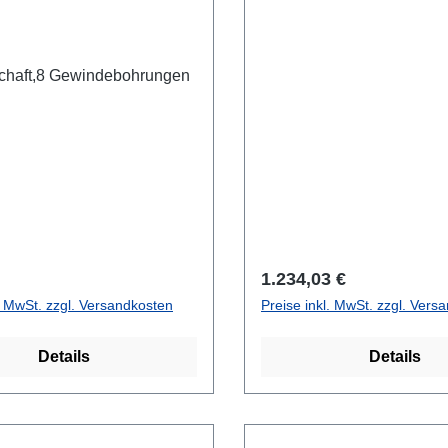
chaft,8 Gewindebohrungen
r Preis:
Regulärer Preis:
1.234,03 €
l. MwSt. zzgl. Versandkosten
Preise inkl. MwSt. zzgl. Vers
Details
Details