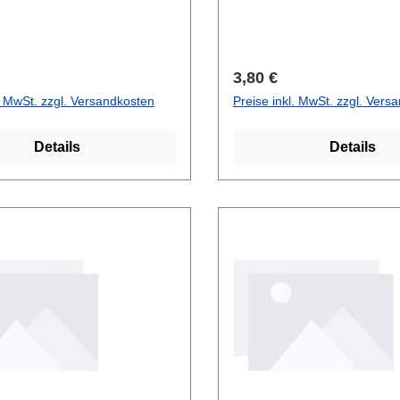
r Preis:
Regulärer Preis:
3,80 €
l. MwSt. zzgl. Versandkosten
Preise inkl. MwSt. zzgl. Vers
Details
Details