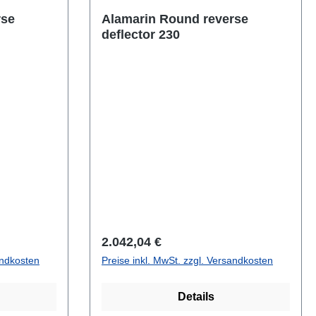
Alamarin Round reverse
deflector 230
Regulärer Preis:
2.042,04 €
andkosten
Preise inkl. MwSt. zzgl. Versandkosten
Details