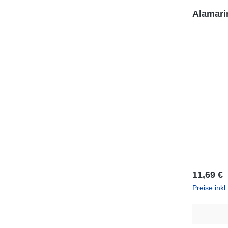
Reguläre
11,69 €
Preise ink