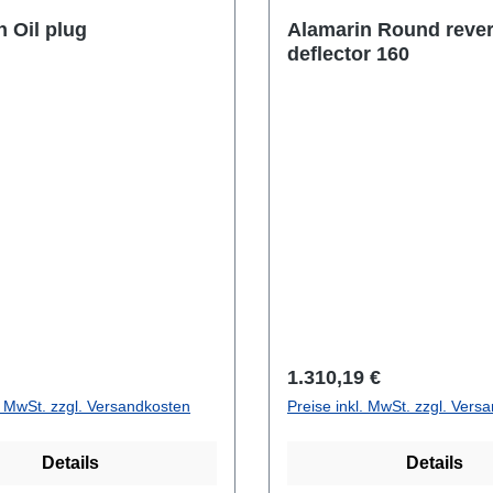
Alamarin Oil plug
Alamarin Round reverse
deflector 160
r Preis:
Regulärer Preis:
1.310,19 €
l. MwSt. zzgl. Versandkosten
Preise inkl. MwSt. zzgl. Vers
Details
Details