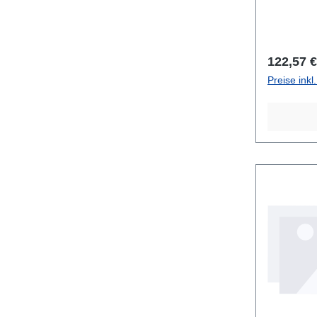
Reguläre
122,57 €
Preise ink