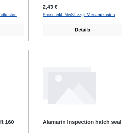
Regulärer Preis:
2,43 €
andkosten
Preise inkl. MwSt. zzgl. Versandkosten
Details
shaft 160
Alamarin Inspection hatch seal