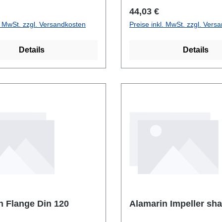
r Preis:
Regulärer Preis:
44,03 €
l. MwSt. zzgl. Versandkosten
Preise inkl. MwSt. zzgl. Vers
Details
Details
Alamarin Flange Din 120
Alamarin Impeller 