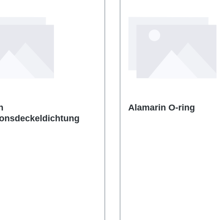
n
Alamarin O-ring
ionsdeckeldichtung