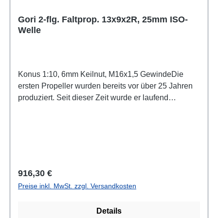
Gori 2-flg. Faltprop. 13x9x2R, 25mm ISO-
Welle
Konus 1:10, 6mm Keilnut, M16x1,5 GewindeDie
ersten Propeller wurden bereits vor über 25 Jahren
produziert. Seit dieser Zeit wurde er laufend
weiterentwickelt, um die Vorteile der modernen
Fertigungstechnik und Testmöglichkeiten
auszunutzen.Der 2-flügelige Gori Faltpropeller kann
für Segelyachten mit Motoren bis ca. 44 kW/60 PS
verwendet werden. Er ist in 7 Größen von 11.5”- 18”
Ø für Wellen und Saildrives lieferbar und kann in
Regulärer Preis:
916,30 €
rechts- oder linksdrehender Ausführung geliefert
Preise inkl. MwSt. zzgl. Versandkosten
werden.Flügel-Synchronisierungdie Flügelform mit
Verzahnung gewährleistet jederzeit eine synchrone
Details
Flügelbewegung, dadurch werden Vibrationen bei