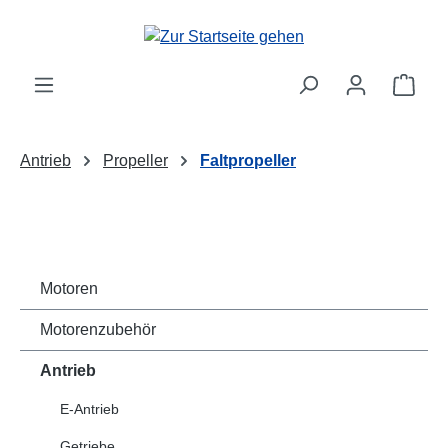
Zum Hauptinhalt springen
Ware
Antrieb
Propeller
Faltpropeller
Motoren
Motorenzubehör
Antrieb
E-Antrieb
Getriebe