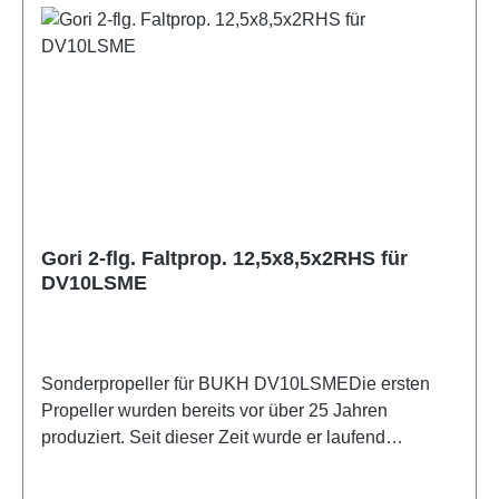
optimale Leitung unter Motor. Beim Segeln falten
der meisten 2- und 3-flügeligen Drehflügel- und
sich die Flügel automatisch zusammen, um den
Faltpropeller übertrifft.Downloads:Einbauanleitung
Widerstand auf ein Minimum zu reduzieren.Volle
Geschwindigkeit beim SegelnUnter Segel bremst
ein Festpropeller mehr, als den meisten Segler
bekannt ist. Unabhängige Tests haben gezeigt, dass
der 2-flügelige Gori Faltpropeller in bestimmten
Fällen den Wasserwiderstand der Yacht bis zu 35%
reduziert. Dies ergab einen Geschwindigkeitsanstieg
von 1 kn. unter Segel. Dieser
Gori 2-flg. Faltprop. 12,5x8,5x2RHS für
Geschwindigkeitsanstieg variiert in Abhängigkeit von
DV10LSME
der Bootslänge und Verdrängung.Die Formgebung
des Faltpropellers verhindert, dass sich Seegras,
Plastiktüten und anderes Treibgut während des
Segelns an ihm festsetzen.Volle Kraft bei
Sonderpropeller für BUKH DV10LSMEDie ersten
RückwärtsfahrtUnabhängige Tests haben gezeigt
Propeller wurden bereits vor über 25 Jahren
dass der Wirkungsgrad des 2-flügeligen Gori
produziert. Seit dieser Zeit wurde er laufend
Faltpropellers dem der meisten 2- und 3-flügeligen
weiterentwickelt, um die Vorteile der modernen
Drehflügel- oder Faltpropeller ebenbürtig ist oder
Fertigungstechnik und Testmöglichkeiten