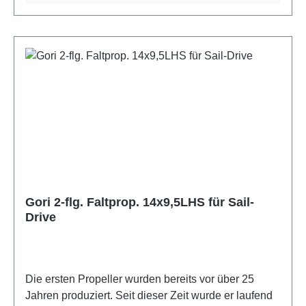
Vorwärts- und Rückwärtsfahrt minimiert. Dieses
ergibt eine korrekte Steigungseinstellung und
optimale Leitung unter Motor. Beim Segeln falten
sich die Flügel automatisch zusammen, um den
Widerstand auf ein Minimum zu reduzieren.Volle
Geschwindigkeit beim SegelnUnter Segel bremst
ein Festpropeller mehr, als den meisten Segler
bekannt ist. Unabhängige Tests haben gezeigt, dass
der 2-flügelige Gori Faltpropeller in bestimmten
Fällen den Wasserwiderstand der Yacht bis zu 35%
reduziert. Dies ergab einen Geschwindigkeitsanstieg
von 1 kn. unter Segel. Dieser
Gori 2-flg. Faltprop. 14x9,5LHS für Sail-
Geschwindigkeitsanstieg variiert in Abhängigkeit von
Drive
der Bootslänge und Verdrängung.Die Formgebung
des Faltpropellers verhindert, dass sich Seegras,
Plastiktüten und anderes Treibgut während des
Segelns an ihm festsetzen.Volle Kraft bei
Die ersten Propeller wurden bereits vor über 25
RückwärtsfahrtUnabhängige Tests haben gezeigt
Jahren produziert. Seit dieser Zeit wurde er laufend