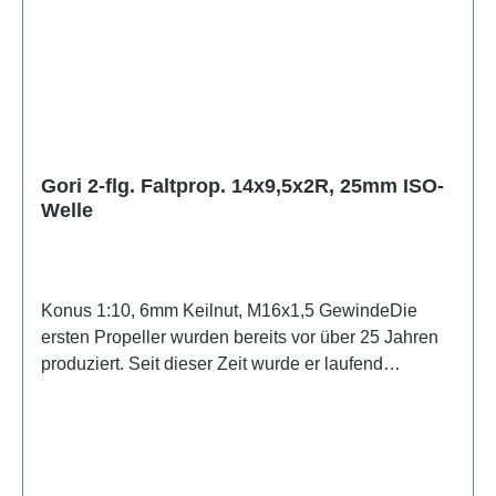
Gori 2-flg. Faltprop. 14x9,5x2R, 25mm ISO-
Welle
Konus 1:10, 6mm Keilnut, M16x1,5 GewindeDie
ersten Propeller wurden bereits vor über 25 Jahren
produziert. Seit dieser Zeit wurde er laufend
weiterentwickelt, um die Vorteile der modernen
Fertigungstechnik und Testmöglichkeiten
auszunutzen.Der 2-flügelige Gori Faltpropeller kann
für Segelyachten mit Motoren bis ca. 44 kW/60 PS