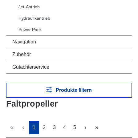
Jet-Antrieb
Hydraulikantrieb
Power Pack
Navigation
Zubehör
Gutachterservice
Produkte filtern
Faltpropeller
Seite
Seite
Seite
Seite
Seite
1
2
3
4
5