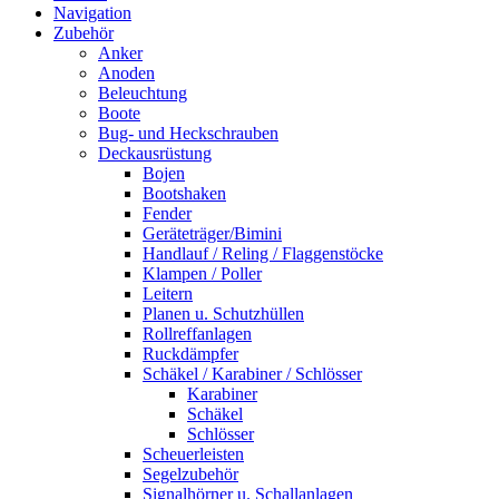
Navigation
Zubehör
Anker
Anoden
Beleuchtung
Boote
Bug- und Heckschrauben
Deckausrüstung
Bojen
Bootshaken
Fender
Geräteträger/Bimini
Handlauf / Reling / Flaggenstöcke
Klampen / Poller
Leitern
Planen u. Schutzhüllen
Rollreffanlagen
Ruckdämpfer
Schäkel / Karabiner / Schlösser
Karabiner
Schäkel
Schlösser
Scheuerleisten
Segelzubehör
Signalhörner u. Schallanlagen