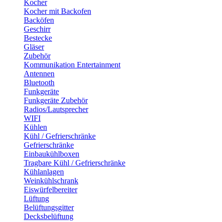
Kocher
Kocher mit Backofen
Backöfen
Geschirr
Bestecke
Gläser
Zubehör
Kommunikation Entertainment
Antennen
Bluetooth
Funkgeräte
Funkgeräte Zubehör
Radios/Lautsprecher
WIFI
Kühlen
Kühl / Gefrierschränke
Gefrierschränke
Einbaukühlboxen
Tragbare Kühl / Gefrierschränke
Kühlanlagen
Weinkühlschrank
Eiswürfelbereiter
Lüftung
Belüftungsgitter
Decksbelüftung