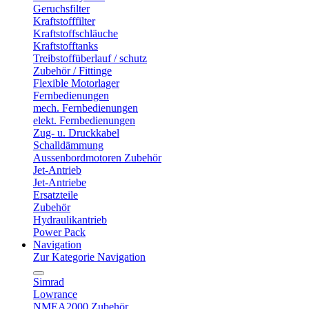
Geruchsfilter
Kraftstofffilter
Kraftstoffschläuche
Kraftstofftanks
Treibstoffüberlauf / schutz
Zubehör / Fittinge
Flexible Motorlager
Fernbedienungen
mech. Fernbedienungen
elekt. Fernbedienungen
Zug- u. Druckkabel
Schalldämmung
Aussenbordmotoren Zubehör
Jet-Antrieb
Jet-Antriebe
Ersatzteile
Zubehör
Hydraulikantrieb
Power Pack
Navigation
Zur Kategorie Navigation
Simrad
Lowrance
NMEA2000 Zubehör