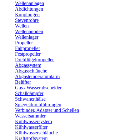
Wellenanlagen
Abdichtungen
Kupplungen
Stevenrohre
Wellen
Wellenanoden
Wellenlager
Propeller
Faltpropeller
Festpropeller
Drehflügelpropeller
Abgassystem
Abgasschläuche
Abgastemperaturalarm
Belüfter
Gas / Wasserabscheider
Schalldämpfer
Schwanenhälse
Spiegeldurchführungen
Verbinder, Adapter und Schellen
Wassersammler
Kühlwassersystem
Kühlwasserfilter
Kühlwasserschläuche
Kraftstoffsystem