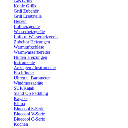
Gas Grills
Kohle Grills
Grill Zubehör
Grill Ersatzteile
Heizen
Luftheizgeräte
Wasserheizgeräte
Luft- u. Wasserheizgerät
Zubehör Heizungen
Warmluftgebläse
Warmwasserbereiter
Hütten-Heizungen
Instrumente
Anzeigen / Instrumente
Fischfinder
Uhren u. Barometer
Windmessgeräte
SUP/Kajak
Stand Up Paddling
Kayaks
Klima
Bluecool S-Serie
Bluecool V-Serie
Bluecool C-Serie
Kochen