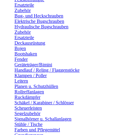
Ersatzteile
Zubehör
Bug- und Heckschrauben
Elektrische Bugschrauben
Hydraulische Bugschrauben
Zubehör
Ersatzteile
Deckausrüstung
Bojen
Bootshaken
Fender
Geräteträger/Bimini
Handlauf / Reling / Flaggenstöcke
Klampen / Poller
Leitern
Planen u. Schutzhüllen
Rollreffanlagen
Ruckdämpfer
Schäkel / Karabiner / Schlösser
Scheuerleisten
Segelzubehör
Signalhörner u. Schallanlagen
Stühle / Tische
Farben und Pflegemittel