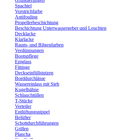
Grundierungen
Spachtel
Vorstrichfarbe
Antifouling
Propellerbeschichtung
Beschichtung Unterwassergeber und Leuchten
Decklacke
Klarlacke
Raum- und Bilgenfarben
Verdünnungen
Bootspflege
Epiglass
Fittinge
Deckseinfüllstutzen
Borddurchlässe
Wassereinlass mit Sieb
Kugelhähne
Schlauchtüllen
T-Stücke
Verteiler
Entlüftungsnippel
Belüfter
Schottdurchführungen
Grillen
Plancha