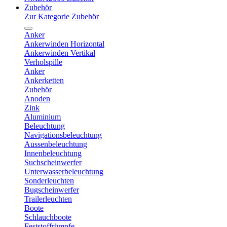
Zubehör
Zur Kategorie Zubehör
Anker
Ankerwinden Horizontal
Ankerwinden Vertikal
Verholspille
Anker
Ankerketten
Zubehör
Anoden
Zink
Aluminium
Beleuchtung
Navigationsbeleuchtung
Aussenbeleuchtung
Innenbeleuchtung
Suchscheinwerfer
Unterwasserbeleuchtung
Sonderleuchten
Bugscheinwerfer
Trailerleuchten
Boote
Schlauchboote
Feststoffrümpfe