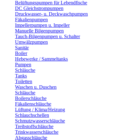
Belüftungspumpen für Lebendfische
DC Gleichstrompumpen
Druckwasser- u. Deckwaschpumpen
Fäkalienpumpen
Impellerpumpen u. Impeller
Manuelle Bilgenpumpen
Tauch-Bilgenpumpen u. Schalter
Umwälzpumpen
Sanitär
Boiler
Hebewerke / Sammeltanks
Pumpen
Schläuche
Tanks
Toiletten
Waschen u. Duschen
Schläuche
Boilerschläuche
Fäkalienschläuche
Lüftung / Klima/Heizung
Schlauchschellen
Schmutzwasserschläuche
Treibstoffschläuche
Trinkwasserschläuche
Abgasschläuche