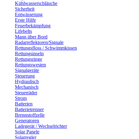
Kühlwasserschläuche
Sicherheit
Entwässerung
Erste Hilfe
Feuerbekämpfung
Lifebelts
Mann über Bord
Radarreflektoren/Signale
Rettungsfloss / Schwimmkissen
Rettungsinseln
Rettungsringe
Rettungswesten
Signalgeräte
Steuerung
Hydraulisch
Mechanisch
Steuerräder
Strom
Batterien
Batterietrenner
Brennstoffzelle
Generatoren
Ladegerät / Wechselrichter
Solar Panele
Solarregler