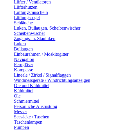
Lüfter / Ventilatoren
Lüfterhutzen
Lüftungsmuscheln
Lüftungssegel
Schläuche
Luken, Bullaugen, Scheibenwischer
Scheibenwischer
Zugangs- u. Stauluken
Luken
Bullaugen
Einbaurahmen / Moskitogitter
Navigation
Ferngläser
Kompasse
Lineale / Zirkel / Signalflaggen
Windmessgeräte / Windrichtungsanzeigen
Öle und Kühlmittel
Kühlmittel
Öle
Schmiermittel
Persönliche Ausrüstung
Messer
Seesäcke / Taschen
Taschenlampen
Pumpen