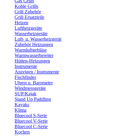
Gas Grills
Kohle Grills
Grill Zubehör
Grill Ersatzteile
Heizen
Luftheizgeräte
Wasserheizgeräte
Luft- u. Wasserheizgerät
Zubehör Heizungen
Warmluftgebläse
Warmwasserbereiter
Hütten-Heizungen
Instrumente
Anzeigen / Instrumente
Fischfinder
Uhren u. Barometer
Windmessgeräte
SUP/Kajak
Stand Up Paddling
Kayaks
Klima
Bluecool S-Serie
Bluecool V-Serie
Bluecool C-Serie
Kochen