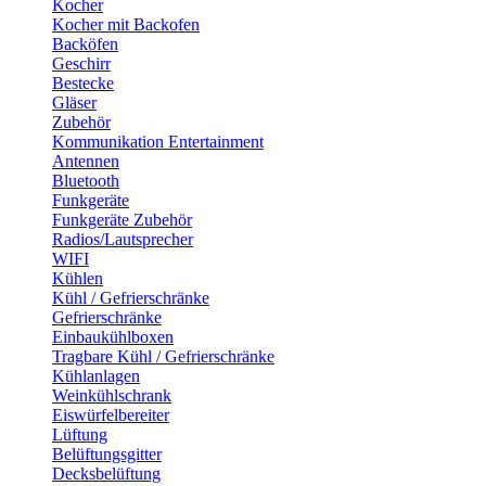
Kocher
Kocher mit Backofen
Backöfen
Geschirr
Bestecke
Gläser
Zubehör
Kommunikation Entertainment
Antennen
Bluetooth
Funkgeräte
Funkgeräte Zubehör
Radios/Lautsprecher
WIFI
Kühlen
Kühl / Gefrierschränke
Gefrierschränke
Einbaukühlboxen
Tragbare Kühl / Gefrierschränke
Kühlanlagen
Weinkühlschrank
Eiswürfelbereiter
Lüftung
Belüftungsgitter
Decksbelüftung