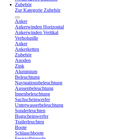
Zubehör
Zur Kategorie Zubehör
Anker
Ankerwinden Horizontal
Ankerwinden Vertikal
Verholspille
Anker
Ankerketten
Zubehör
Anoden
Zink
Aluminium
Beleuchtung
Navigationsbeleuchtung
Aussenbeleuchtung
Innenbeleuchtung
Suchscheinwerfer
Unterwasserbeleuchtung
Sonderleuchten
Bugscheinwerfer
Trailerleuchten
Boote
Schlauchboote
Feststoffrümpfe