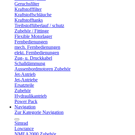
Geruchsfilter
Kraftstofffilter
Kraftstoffschläuche
Kraftstofftanks
Treibstoffüberlauf / schutz
Zubehör / Fittinge
Flexible Motorlager
Fernbedienungen
mech. Fernbedienungen
elekt. Fernbedienungen
Zug- u. Druckkabel
Schalldämmung
Aussenbordmotoren Zubehör
Jet-Antrieb
Jet-Antriebe
Ersatzteile
Zubehör
Hydraulikantrieb
Power Pack
Navigation
Zur Kategorie Navigation
Simrad
Lowrance
NMEA2000 Zubehör