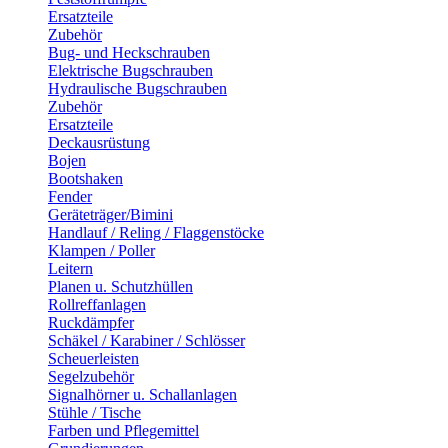
Ersatzteile
Zubehör
Bug- und Heckschrauben
Elektrische Bugschrauben
Hydraulische Bugschrauben
Zubehör
Ersatzteile
Deckausrüstung
Bojen
Bootshaken
Fender
Geräteträger/Bimini
Handlauf / Reling / Flaggenstöcke
Klampen / Poller
Leitern
Planen u. Schutzhüllen
Rollreffanlagen
Ruckdämpfer
Schäkel / Karabiner / Schlösser
Scheuerleisten
Segelzubehör
Signalhörner u. Schallanlagen
Stühle / Tische
Farben und Pflegemittel