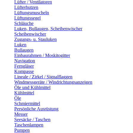
Lüfter / Ventilatoren
Lüfterhutzen
Lüftungsmuscheln
Lüftungssegel
Schläuche
Luken, Bullaugen, Scheibenwischer
Scheibenwischer
Zugangs- u. Stauluken
Luken
Bullaugen
Einbaurahmen / Moskitogitter
Navigation
Ferngläser
Kompasse
Lineale / Zirkel / Signalflaggen
Windmessgeräte / Windrichtungsanzeigen
Öle und Kühlmittel
Kühlmittel
Öle
Schmiermittel
Persönliche Ausrüstung
Messer
Seesäcke / Taschen
Taschenlampen
Pumpen