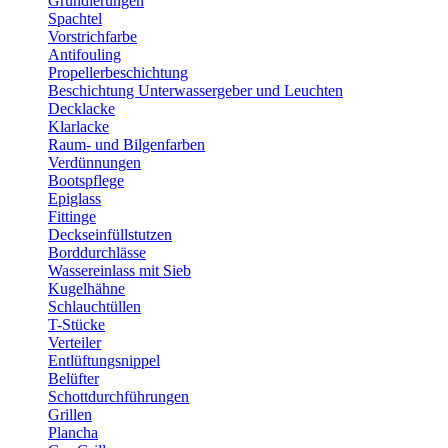
Grundierungen
Spachtel
Vorstrichfarbe
Antifouling
Propellerbeschichtung
Beschichtung Unterwassergeber und Leuchten
Decklacke
Klarlacke
Raum- und Bilgenfarben
Verdünnungen
Bootspflege
Epiglass
Fittinge
Deckseinfüllstutzen
Borddurchlässe
Wassereinlass mit Sieb
Kugelhähne
Schlauchtüllen
T-Stücke
Verteiler
Entlüftungsnippel
Belüfter
Schottdurchführungen
Grillen
Plancha