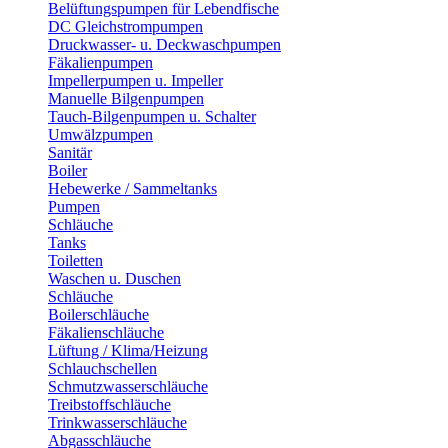
Belüftungspumpen für Lebendfische
DC Gleichstrompumpen
Druckwasser- u. Deckwaschpumpen
Fäkalienpumpen
Impellerpumpen u. Impeller
Manuelle Bilgenpumpen
Tauch-Bilgenpumpen u. Schalter
Umwälzpumpen
Sanitär
Boiler
Hebewerke / Sammeltanks
Pumpen
Schläuche
Tanks
Toiletten
Waschen u. Duschen
Schläuche
Boilerschläuche
Fäkalienschläuche
Lüftung / Klima/Heizung
Schlauchschellen
Schmutzwasserschläuche
Treibstoffschläuche
Trinkwasserschläuche
Abgasschläuche