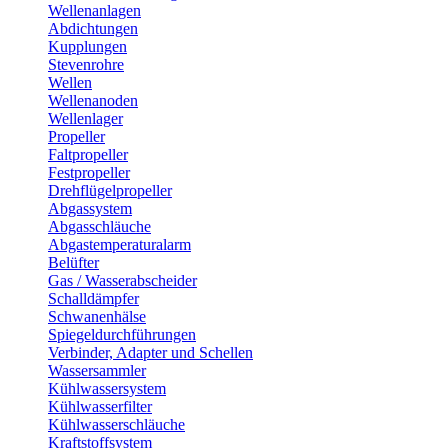
Wellenanlagen
Abdichtungen
Kupplungen
Stevenrohre
Wellen
Wellenanoden
Wellenlager
Propeller
Faltpropeller
Festpropeller
Drehflügelpropeller
Abgassystem
Abgasschläuche
Abgastemperaturalarm
Belüfter
Gas / Wasserabscheider
Schalldämpfer
Schwanenhälse
Spiegeldurchführungen
Verbinder, Adapter und Schellen
Wassersammler
Kühlwassersystem
Kühlwasserfilter
Kühlwasserschläuche
Kraftstoffsystem