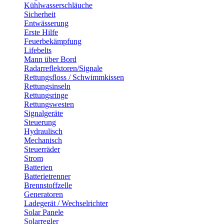
Kühlwasserschläuche
Sicherheit
Entwässerung
Erste Hilfe
Feuerbekämpfung
Lifebelts
Mann über Bord
Radarreflektoren/Signale
Rettungsfloss / Schwimmkissen
Rettungsinseln
Rettungsringe
Rettungswesten
Signalgeräte
Steuerung
Hydraulisch
Mechanisch
Steuerräder
Strom
Batterien
Batterietrenner
Brennstoffzelle
Generatoren
Ladegerät / Wechselrichter
Solar Panele
Solarregler