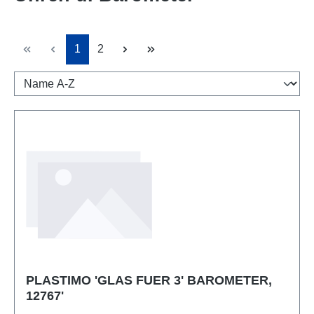
Seite
Seite
1
2
PLASTIMO 'GLAS FUER 3' BAROMETER,
12767'