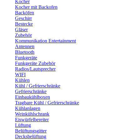
Kocher
Kocher mit Backofen
Backöfen
Geschirr
Bestecke
Gläser
Zubehör
Kommunikation Entertainment
Antennen
Bluetooth
Funkgeräte
Funkgeräte Zubehör
Radios/Lautsprecher
WIFI
Kühlen
Kühl / Gefrierschränke
Gefrierschränke
Einbaukühlboxen
Tragbare Kühl / Gefrierschränke
Kühlanlagen
Weinkühlschrank
Eiswürfelbereiter
Lüftung
Belüftungsgitter
Decksbelüftung