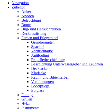
Navigation
Zubehör
Anker
Anoden
Beleuchtung
Boote
Bug- und Heckschrauben
Deckausrüstung
Farben und Pflegemittel
Grundierungen
Spachtel
Vorstrichfarbe
Antifouling
Propellerbeschichtung
Beschichtung Unterwassergeber und Leuchten
Decklacke
Klarlacke
Raum- und Bilgenfarben
Verdünnungen
Bootspflege
Epiglass
Fittinge
Grillen
Heizen
Instrumente