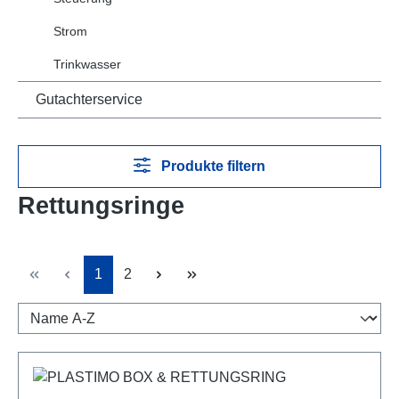
Strom
Trinkwasser
Gutachterservice
Produkte filtern
Rettungsringe
Seite
Seite
1
2