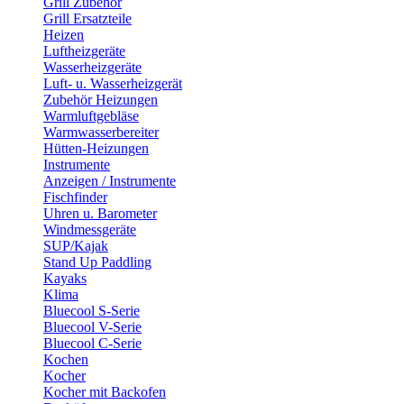
Grill Zubehör
Grill Ersatzteile
Heizen
Luftheizgeräte
Wasserheizgeräte
Luft- u. Wasserheizgerät
Zubehör Heizungen
Warmluftgebläse
Warmwasserbereiter
Hütten-Heizungen
Instrumente
Anzeigen / Instrumente
Fischfinder
Uhren u. Barometer
Windmessgeräte
SUP/Kajak
Stand Up Paddling
Kayaks
Klima
Bluecool S-Serie
Bluecool V-Serie
Bluecool C-Serie
Kochen
Kocher
Kocher mit Backofen