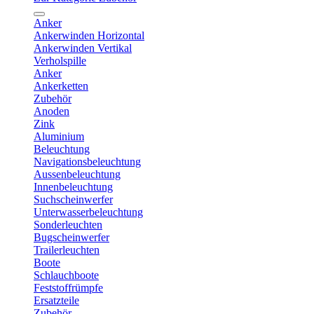
Anker
Ankerwinden Horizontal
Ankerwinden Vertikal
Verholspille
Anker
Ankerketten
Zubehör
Anoden
Zink
Aluminium
Beleuchtung
Navigationsbeleuchtung
Aussenbeleuchtung
Innenbeleuchtung
Suchscheinwerfer
Unterwasserbeleuchtung
Sonderleuchten
Bugscheinwerfer
Trailerleuchten
Boote
Schlauchboote
Feststoffrümpfe
Ersatzteile
Zubehör