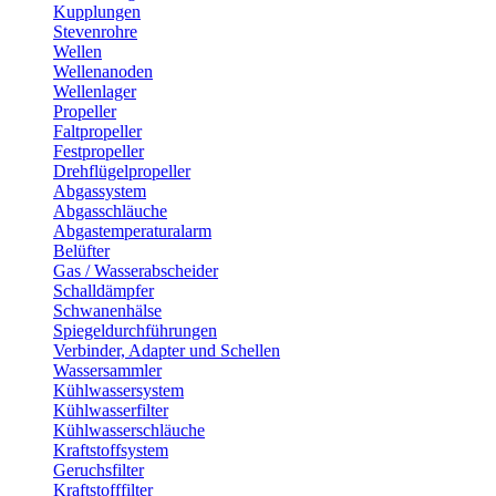
Kupplungen
Stevenrohre
Wellen
Wellenanoden
Wellenlager
Propeller
Faltpropeller
Festpropeller
Drehflügelpropeller
Abgassystem
Abgasschläuche
Abgastemperaturalarm
Belüfter
Gas / Wasserabscheider
Schalldämpfer
Schwanenhälse
Spiegeldurchführungen
Verbinder, Adapter und Schellen
Wassersammler
Kühlwassersystem
Kühlwasserfilter
Kühlwasserschläuche
Kraftstoffsystem
Geruchsfilter
Kraftstofffilter