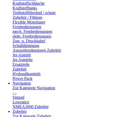
Kraftstoffschläuche
Kraftstofftanks
Treibstoffüberlauf / schutz
Zubehör / Fittinge
Flexible Motorlager
Fernbedienungen
mech. Fernbedienungen
elekt. Fernbedienungen
Zug- u. Druckkabel
Schalldämmung
Aussenbordmotoren Zubehör
Jet-Antrieb
Jet-Antriebe
Ersatzteile
Zubehör
Hydraulikantrieb
Power Pack
Navigation
Zur Kategorie Navigation
Simrad
Lowrance
NMEA2000 Zubehör
Zubehör
Zur Kategorie Zubehör