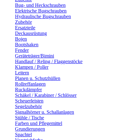
Bug- und Heckschrauben
Elektrische Bugschrauben
Hydraulische Bugschrauben
Zubehör
Ersatzteile
Deckausrüstung
Bojen
Bootshaken
Fender
Geräteträger/Bimini
Handlauf / Reling / Flaggenstöcke
Klampen / Poller
Leitern
Planen u. Schutzhüllen
Rollreffanlagen
Ruckdämpfer
Schäkel / Karabiner / Schlösser
Scheuerleisten
Segelzubehör
Signalhörner u. Schallanlagen
Stühle / Tische
Farben und Pflegemittel
Grundierungen
Spachtel