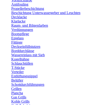
Vorstrichfarbe
Antifouling
Propellerbeschichtung
Beschichtung Unterwassergeber und Leuchten
Decklacke
Klarlacke
Raum- und Bilgenfarben
Verdünnungen
Bootspflege
Epiglass
Fittinge
Deckseinfüllstutzen
Borddurchlässe
Wassereinlass mit Sieb
Kugelhähne
Schlauchtüllen
T-Stücke
Verteiler
Entlüftungsnippel
Belüfter
Schottdurchführungen
Grillen
Plancha
Gas Grills
Kohle Grills