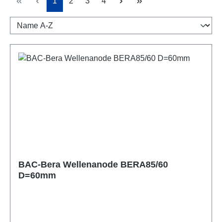
Seite
Seite
Seite
Seite
1
2
3
4
BAC-Bera Wellenanode BERA85/60
D=60mm