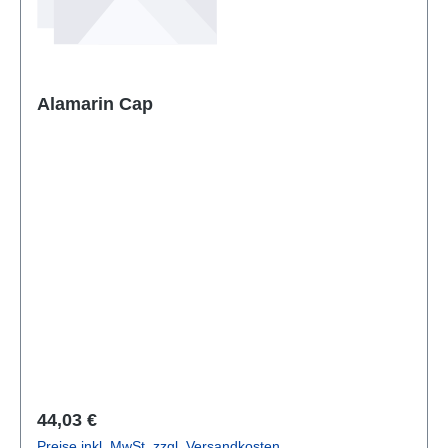
Alamarin Cap
Regulärer Preis:
44,03 €
Preise inkl. MwSt. zzgl. Versandkosten