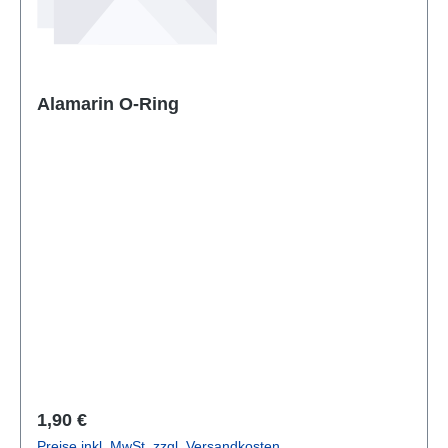
Alamarin O-Ring
Regulärer Preis:
1,90 €
Preise inkl. MwSt. zzgl. Versandkosten