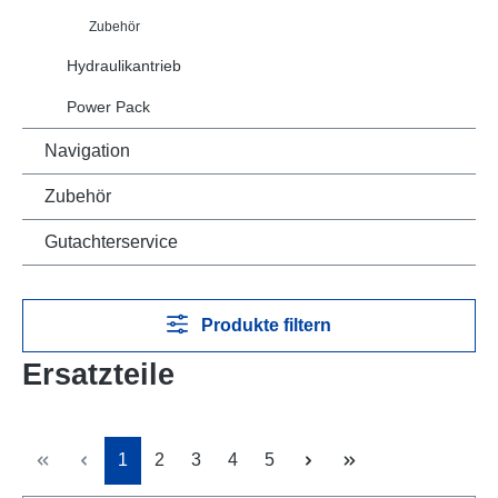
Zubehör
Hydraulikantrieb
Power Pack
Navigation
Zubehör
Gutachterservice
Produkte filtern
Ersatzteile
Seite
Seite
Seite
Seite
Seite
1
2
3
4
5