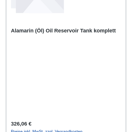
Alamarin (Öl) Oil Reservoir Tank komplett
Regulärer Preis:
326,06 €
Preise inkl. MwSt. zzgl. Versandkosten