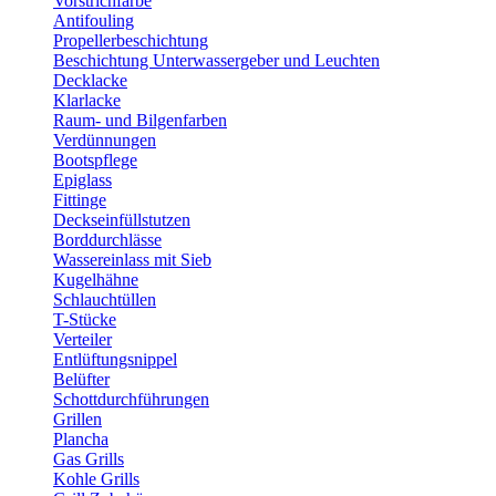
Vorstrichfarbe
Antifouling
Propellerbeschichtung
Beschichtung Unterwassergeber und Leuchten
Decklacke
Klarlacke
Raum- und Bilgenfarben
Verdünnungen
Bootspflege
Epiglass
Fittinge
Deckseinfüllstutzen
Borddurchlässe
Wassereinlass mit Sieb
Kugelhähne
Schlauchtüllen
T-Stücke
Verteiler
Entlüftungsnippel
Belüfter
Schottdurchführungen
Grillen
Plancha
Gas Grills
Kohle Grills