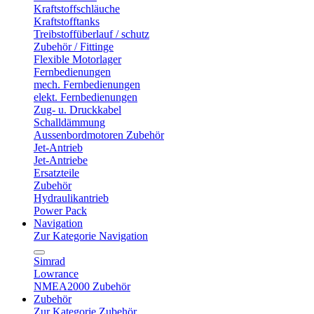
Kraftstoffschläuche
Kraftstofftanks
Treibstoffüberlauf / schutz
Zubehör / Fittinge
Flexible Motorlager
Fernbedienungen
mech. Fernbedienungen
elekt. Fernbedienungen
Zug- u. Druckkabel
Schalldämmung
Aussenbordmotoren Zubehör
Jet-Antrieb
Jet-Antriebe
Ersatzteile
Zubehör
Hydraulikantrieb
Power Pack
Navigation
Zur Kategorie Navigation
Simrad
Lowrance
NMEA2000 Zubehör
Zubehör
Zur Kategorie Zubehör