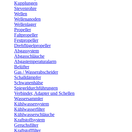
Kupplungen
Stevenrohre
Wellen
Wellenanoden
Wellenlager
Propeller
Faltpropeller
Festpropeller
Drehflügelpropeller
Abgassystem
Abgasschläuche
Abgastemperaturalarm
Belüfter
Gas / Wasserabscheider
Schalldämpfer
Schwanenhälse
Spiegeldurchführungen
Verbinder, Adapter und Schellen
Wassersammler
Kühlwassersystem
Kühlwasserfilter
Kühlwasserschläuche
Kraftstoffsystem
Geruchsfilter
Kraftstofffilter