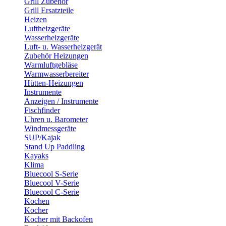
Grill Zubehör
Grill Ersatzteile
Heizen
Luftheizgeräte
Wasserheizgeräte
Luft- u. Wasserheizgerät
Zubehör Heizungen
Warmluftgebläse
Warmwasserbereiter
Hütten-Heizungen
Instrumente
Anzeigen / Instrumente
Fischfinder
Uhren u. Barometer
Windmessgeräte
SUP/Kajak
Stand Up Paddling
Kayaks
Klima
Bluecool S-Serie
Bluecool V-Serie
Bluecool C-Serie
Kochen
Kocher
Kocher mit Backofen