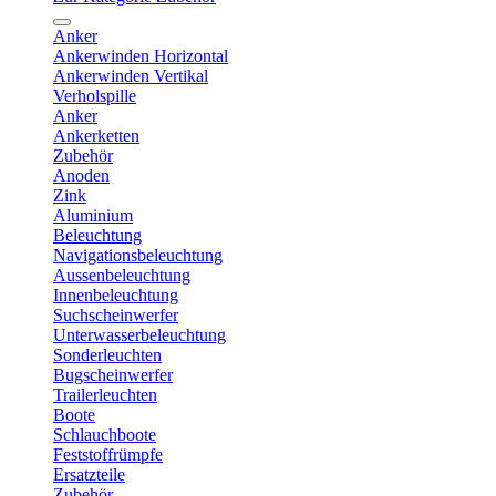
Anker
Ankerwinden Horizontal
Ankerwinden Vertikal
Verholspille
Anker
Ankerketten
Zubehör
Anoden
Zink
Aluminium
Beleuchtung
Navigationsbeleuchtung
Aussenbeleuchtung
Innenbeleuchtung
Suchscheinwerfer
Unterwasserbeleuchtung
Sonderleuchten
Bugscheinwerfer
Trailerleuchten
Boote
Schlauchboote
Feststoffrümpfe
Ersatzteile
Zubehör