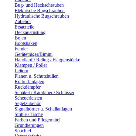
Bug- und Heckschrauben
Elektrische Bugschrauben
Hydraulische Bugschrauben
Zubehör
Ersatzteile
Deckausrüstung
Bojen
Bootshaken
Fender
Geräteträger/Bimini
Handlauf / Reling / Flaggenstöcke
Klampen / Poller
Leitern
Planen u. Schutzhüllen
Rollreffanlagen
Ruckdämpfer
Schäkel / Karabiner / Schlösser
Scheuerleisten
Segelzubehör
Signalhörner u. Schallanlagen
Stühle / Tische
Farben und Pflegemittel
Grundierungen
Spachtel