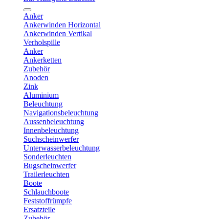
Anker
Ankerwinden Horizontal
Ankerwinden Vertikal
Verholspille
Anker
Ankerketten
Zubehör
Anoden
Zink
Aluminium
Beleuchtung
Navigationsbeleuchtung
Aussenbeleuchtung
Innenbeleuchtung
Suchscheinwerfer
Unterwasserbeleuchtung
Sonderleuchten
Bugscheinwerfer
Trailerleuchten
Boote
Schlauchboote
Feststoffrümpfe
Ersatzteile
Zubehör