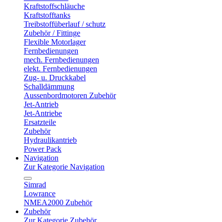
Kraftstoffschläuche
Kraftstofftanks
Treibstoffüberlauf / schutz
Zubehör / Fittinge
Flexible Motorlager
Fernbedienungen
mech. Fernbedienungen
elekt. Fernbedienungen
Zug- u. Druckkabel
Schalldämmung
Aussenbordmotoren Zubehör
Jet-Antrieb
Jet-Antriebe
Ersatzteile
Zubehör
Hydraulikantrieb
Power Pack
Navigation
Zur Kategorie Navigation
Simrad
Lowrance
NMEA2000 Zubehör
Zubehör
Zur Kategorie Zubehör