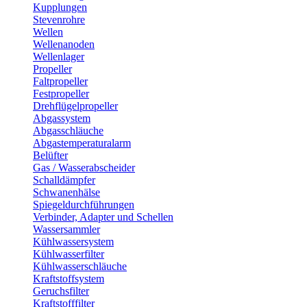
Kupplungen
Stevenrohre
Wellen
Wellenanoden
Wellenlager
Propeller
Faltpropeller
Festpropeller
Drehflügelpropeller
Abgassystem
Abgasschläuche
Abgastemperaturalarm
Belüfter
Gas / Wasserabscheider
Schalldämpfer
Schwanenhälse
Spiegeldurchführungen
Verbinder, Adapter und Schellen
Wassersammler
Kühlwassersystem
Kühlwasserfilter
Kühlwasserschläuche
Kraftstoffsystem
Geruchsfilter
Kraftstofffilter