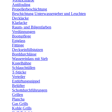
Vorstrichfarbe
Antifouling
Propellerbeschichtung
Beschichtung Unterwassergeber und Leuchten
Decklacke
Klarlacke
Raum- und Bilgenfarben
Verdünnungen
Bootspflege
Epiglass
Fittinge
Deckseinfüllstutzen
Borddurchlässe
Wassereinlass mit Sieb
Kugelhähne
Schlauchtüllen
T-Stücke
Verteiler
Entlüftungsnippel
Belüfter
Schottdurchführungen
Grillen
Plancha
Gas Grills
Kohle Grills