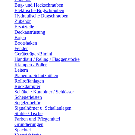
Bug- und Heckschrauben
Elektrische Bugschrauben
Hydraulische Bugschrauben
Zubehör
Ersatzteile
Deckausrüstung
Bojen
Bootshaken
Fender
Geräteträger/Bimini
Handlauf / Reling / Flaggenstöcke
Klampen / Poller
Leitern
Planen u. Schutzhüllen
Rollreffanlagen
Ruckdämpfer
Schäkel / Karabiner / Schlösser
Scheuerleisten
Segelzubehör
Signalhörner u. Schallanlagen
Stühle / Tische
Farben und Pflegemittel
Grundierungen
Spachtel