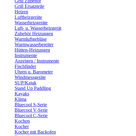
Grill Zubehör
Grill Ersatzteile
Heizen
Luftheizgeräte
Wasserheizgeräte
Luft- u. Wasserheizgerät
Zubehör Heizungen
Warmluftgebläse
Warmwasserbereiter
Hütten-Heizungen
Instrumente
Anzeigen / Instrumente
Fischfinder
Uhren u. Barometer
Windmessgeräte
SUP/Kajak
Stand Up Paddling
Kayaks
Klima
Bluecool S-Serie
Bluecool V-Serie
Bluecool C-Serie
Kochen
Kocher
Kocher mit Backofen