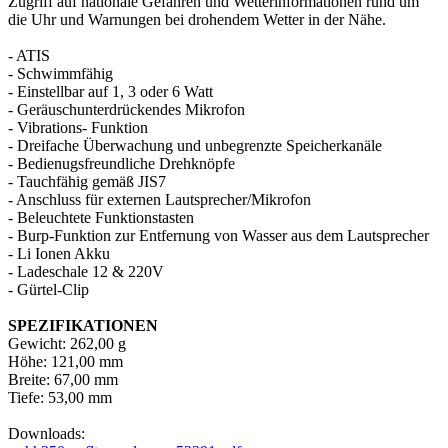
Zugriff auf nationale Gefahren und Wetterinformationen rund um
die Uhr und Warnungen bei drohendem Wetter in der Nähe.
- ATIS
- Schwimmfähig
- Einstellbar auf 1, 3 oder 6 Watt
- Geräuschunterdrückendes Mikrofon
- Vibrations- Funktion
- Dreifache Überwachung und unbegrenzte Speicherkanäle
- Bedienugsfreundliche Drehknöpfe
- Tauchfähig gemäß JIS7
- Anschluss für externen Lautsprecher/Mikrofon
- Beleuchtete Funktionstasten
- Burp-Funktion zur Entfernung von Wasser aus dem Lautsprecher
- Li Ionen Akku
- Ladeschale 12 & 220V
- Gürtel-Clip
SPEZIFIKATIONEN
Gewicht: 262,00 g
Höhe: 121,00 mm
Breite: 67,00 mm
Tiefe: 53,00 mm
Downloads: