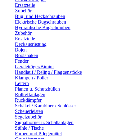
Ersatzteile
Zubehör
Bug- und Heckschrauben
Elektrische Bugschrauben
Hydraulische Bugschrauben
Zubehör
Ersatzteile
Deckausrüstung
Bojen
Bootshaken
Fender
Geräteträger/Bimini
Handlauf / Reling / Flaggenstöcke
Klampen / Poller
Leitern
Planen u. Schutzhüllen
Rollreffanlagen
Ruckdämpfer
Schäkel / Karabiner / Schlösser
Scheuerleisten
Segelzubehör
Signalhörner u. Schallanlagen
Stühle / Tische
Farben und Pflegemittel