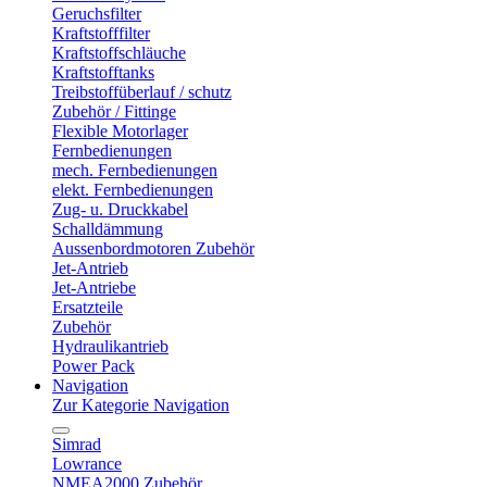
Geruchsfilter
Kraftstofffilter
Kraftstoffschläuche
Kraftstofftanks
Treibstoffüberlauf / schutz
Zubehör / Fittinge
Flexible Motorlager
Fernbedienungen
mech. Fernbedienungen
elekt. Fernbedienungen
Zug- u. Druckkabel
Schalldämmung
Aussenbordmotoren Zubehör
Jet-Antrieb
Jet-Antriebe
Ersatzteile
Zubehör
Hydraulikantrieb
Power Pack
Navigation
Zur Kategorie Navigation
Simrad
Lowrance
NMEA2000 Zubehör