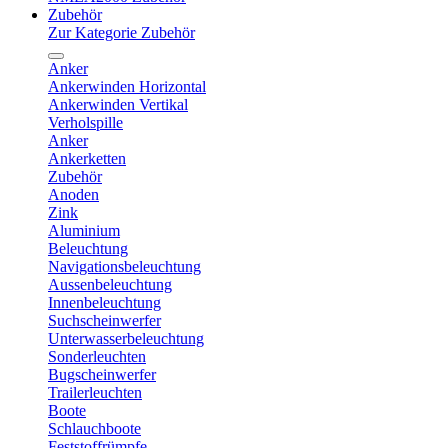
Zubehör
Zur Kategorie Zubehör
Anker
Ankerwinden Horizontal
Ankerwinden Vertikal
Verholspille
Anker
Ankerketten
Zubehör
Anoden
Zink
Aluminium
Beleuchtung
Navigationsbeleuchtung
Aussenbeleuchtung
Innenbeleuchtung
Suchscheinwerfer
Unterwasserbeleuchtung
Sonderleuchten
Bugscheinwerfer
Trailerleuchten
Boote
Schlauchboote
Feststoffrümpfe