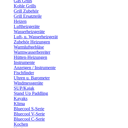
Gas Grills
Kohle Grills
Grill Zubehör
Grill Ersatzteile
Heizen
Luftheizgeräte
Wasserheizgeräte
Luft- u. Wasserheizgerät
Zubehör Heizungen
Warmluftgebläse
Warmwasserbereiter
Hütten-Heizungen
Instrumente
Anzeigen / Instrumente
Fischfinder
Uhren u. Barometer
Windmessgeräte
SUP/Kajak
Stand Up Paddling
Kayaks
Klima
Bluecool S-Serie
Bluecool V-Serie
Bluecool C-Serie
Kochen