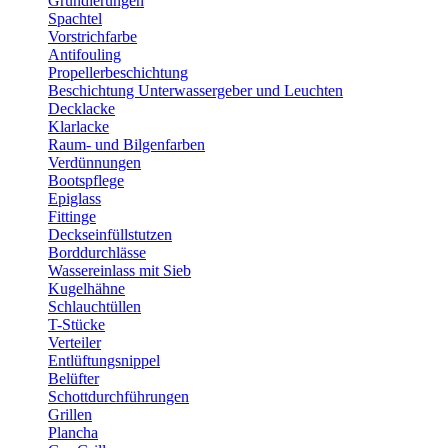
Grundierungen
Spachtel
Vorstrichfarbe
Antifouling
Propellerbeschichtung
Beschichtung Unterwassergeber und Leuchten
Decklacke
Klarlacke
Raum- und Bilgenfarben
Verdünnungen
Bootspflege
Epiglass
Fittinge
Deckseinfüllstutzen
Borddurchlässe
Wassereinlass mit Sieb
Kugelhähne
Schlauchtüllen
T-Stücke
Verteiler
Entlüftungsnippel
Belüfter
Schottdurchführungen
Grillen
Plancha