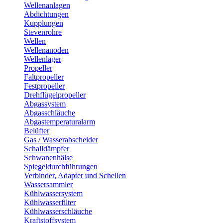
Wellenanlagen
Abdichtungen
Kupplungen
Stevenrohre
Wellen
Wellenanoden
Wellenlager
Propeller
Faltpropeller
Festpropeller
Drehflügelpropeller
Abgassystem
Abgasschläuche
Abgastemperaturalarm
Belüfter
Gas / Wasserabscheider
Schalldämpfer
Schwanenhälse
Spiegeldurchführungen
Verbinder, Adapter und Schellen
Wassersammler
Kühlwassersystem
Kühlwasserfilter
Kühlwasserschläuche
Kraftstoffsystem