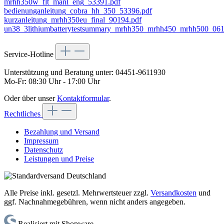
mrhh350w_flt_manl_eng_53391.pdf
bedienunganleitung_cobra_hh_350_53396.pdf
kurzanleitung_mrhh350eu_final_90194.pdf
un38_3lithiumbatterytestsummary_mrhh350_mrhh450_mrhh500_06
Service-Hotline
Unterstützung und Beratung unter:
04451-9611930
Mo-Fr: 08:30 Uhr - 17:00 Uhr
Oder über unser
Kontaktformular
.
Rechtliches
Bezahlung und Versand
Impressum
Datenschutz
Leistungen und Preise
Alle Preise inkl. gesetzl. Mehrwertsteuer zzgl.
Versandkosten
und
ggf. Nachnahmegebühren, wenn nicht anders angegeben.
Realisiert mit Shopware