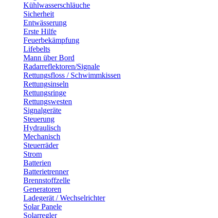
Kühlwasserschläuche
Sicherheit
Entwässerung
Erste Hilfe
Feuerbekämpfung
Lifebelts
Mann über Bord
Radarreflektoren/Signale
Rettungsfloss / Schwimmkissen
Rettungsinseln
Rettungsringe
Rettungswesten
Signalgeräte
Steuerung
Hydraulisch
Mechanisch
Steuerräder
Strom
Batterien
Batterietrenner
Brennstoffzelle
Generatoren
Ladegerät / Wechselrichter
Solar Panele
Solarregler