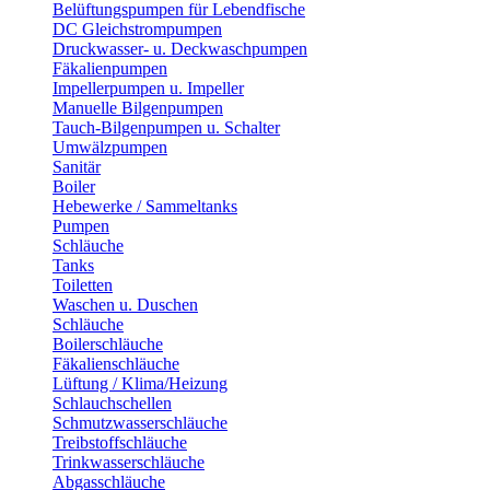
Belüftungspumpen für Lebendfische
DC Gleichstrompumpen
Druckwasser- u. Deckwaschpumpen
Fäkalienpumpen
Impellerpumpen u. Impeller
Manuelle Bilgenpumpen
Tauch-Bilgenpumpen u. Schalter
Umwälzpumpen
Sanitär
Boiler
Hebewerke / Sammeltanks
Pumpen
Schläuche
Tanks
Toiletten
Waschen u. Duschen
Schläuche
Boilerschläuche
Fäkalienschläuche
Lüftung / Klima/Heizung
Schlauchschellen
Schmutzwasserschläuche
Treibstoffschläuche
Trinkwasserschläuche
Abgasschläuche