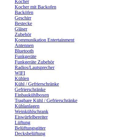
Kocher
Kocher mit Backofen
Backöfen
Geschirr
Bestecke
Gläser
Zubehör
Kommunikation Entertainment
Antennen
Bluetooth
Funkgeräte
Funkgeräte Zubehör
Radios/Lautsprecher
WIFI
Kühlen
Kühl / Gefrierschränke
Gefrierschränke
Einbaukühlboxen
Tragbare Kühl / Gefrierschränke
Kühlanlagen
Weinkühlschrank
Eiswürfelbereiter
Lüftung
Belüftungsgitter
Decksbelüftung