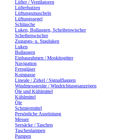
Lüfter / Ventilatoren
Lüfterhutzen
Lüftungsmuscheln
Lüftungssegel
Schläuche
Luken, Bullaugen, Scheibenwischer
Scheibenwischer
Zugangs- u. Stauluken
Luken
Bullaugen
Einbaurahmen / Moskitogitter
Navigation
Ferngläser
Kompasse
Lineale / Zirkel / Signalflaggen
Windmessgeräte / Windrichtungsanzeigen
Öle und Kühlmittel
Kühlmittel
Öle
Schmiermittel
Persönliche Ausrüstung
Messer
Seesäcke / Taschen
Taschenlampen
Pumpen