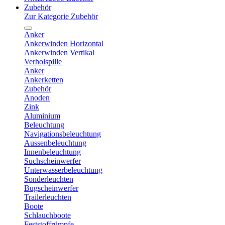
Zubehör
Zur Kategorie Zubehör
Anker
Ankerwinden Horizontal
Ankerwinden Vertikal
Verholspille
Anker
Ankerketten
Zubehör
Anoden
Zink
Aluminium
Beleuchtung
Navigationsbeleuchtung
Aussenbeleuchtung
Innenbeleuchtung
Suchscheinwerfer
Unterwasserbeleuchtung
Sonderleuchten
Bugscheinwerfer
Trailerleuchten
Boote
Schlauchboote
Feststoffrümpfe