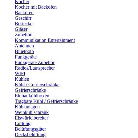
Kocher
Kocher mit Backofen
Backöfen
Geschirr
Bestecke
Gläser
Zubehör
Kommunikation Entertainment
Antennen
Bluetooth
Funkgeräte
Funkgeräte Zubehör
Radios/Lautsprecher
WIFI
Kühlen
Kühl / Gefrierschränke
Gefrierschränke
Einbaukühlboxen
Tragbare Kühl / Gefrierschränke
Kühlanlagen
Weinkühlschrank
Eiswürfelbereiter
Lüftung
Belüftungsgitter
Decksbelüftung