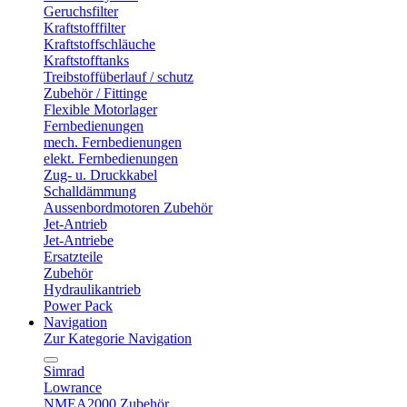
Geruchsfilter
Kraftstofffilter
Kraftstoffschläuche
Kraftstofftanks
Treibstoffüberlauf / schutz
Zubehör / Fittinge
Flexible Motorlager
Fernbedienungen
mech. Fernbedienungen
elekt. Fernbedienungen
Zug- u. Druckkabel
Schalldämmung
Aussenbordmotoren Zubehör
Jet-Antrieb
Jet-Antriebe
Ersatzteile
Zubehör
Hydraulikantrieb
Power Pack
Navigation
Zur Kategorie Navigation
Simrad
Lowrance
NMEA2000 Zubehör