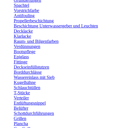
Grundierungen
Spachtel
Vorstrichfarbe
Antifouling
Propellerbeschichtung
Beschichtung Unterwassergeber und Leuchten
Decklacke
Klarlacke
Raum- und Bilgenfarben
Verdünnungen
Bootspflege
Epiglass
Fittinge
Deckseinfüllstutzen
Borddurchlässe
Wassereinlass mit Sieb
Kugelhähne
Schlauchtüllen
T-Stücke
Verteiler
Entlüftungsnippel
Belüfter
Schottdurchführungen
Grillen
Plancha