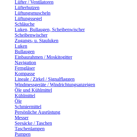
Lüfter / Ventilatoren
Lüfterhutzen
Lüftungsmuscheln
Lüftungssegel
Schläuche
Luken, Bullaugen, Scheibenwischer
Scheibenwischer
Zugangs- u. Stauluken
Luken
Bullaugen
Einbaurahmen / Moskitogitter
Navigation
Ferngläser
Kompasse
Lineale / Zirkel / Signalflaggen
Windmessgeräte / Windrichtungsanzeigen
Öle und Kühlmittel
Kühlmittel
Öle
Schmiermittel
Persönliche Ausrüstung
Messer
Seesäcke / Taschen
Taschenlampen
Pumpen