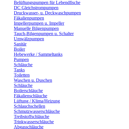
Belüftungspumpen für Lebendfische
DC Gleichstrompumpen
Druckwasser- u. Deckwaschpumpen
Fäkalienpumpen
Impellerpumpen u. Impeller
Manuelle Bilgenpumpen
Tauch-Bilgenpumpen u. Schalter
Umwälzpumpen
Sanitär
Boiler
Hebewerke / Sammeltanks
Pumpen
Schläuche
Tanks
Toiletten
Waschen u. Duschen
Schläuche
Boilerschläuche
Fäkalienschläuche
Lüftung / Klima/Heizung
Schlauchschellen
Schmutzwasserschläuche
Treibstoffschläuche
Trinkwasserschläuche
Abgasschläuche