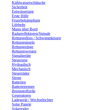
Kühlwasserschläuche
Sicherheit
Entwässerung
Erste Hilfe
Feuerbekämpfung
Lifebelts
Mann über Bord
Radarreflektoren/Signale
Rettungsfloss / Schwimmkissen
Rettungsinseln
Rettungsringe
Rettungswesten
Signalgeräte
Steuerung
Hydraulisch
Mechanisch
Steuerräder
Strom
Batterien
Batterietrenner
Brennstoffzelle
Generatoren
Ladegerät / Wechselrichter
Solar Panele
Solarregler