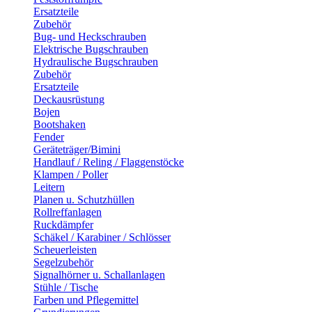
Ersatzteile
Zubehör
Bug- und Heckschrauben
Elektrische Bugschrauben
Hydraulische Bugschrauben
Zubehör
Ersatzteile
Deckausrüstung
Bojen
Bootshaken
Fender
Geräteträger/Bimini
Handlauf / Reling / Flaggenstöcke
Klampen / Poller
Leitern
Planen u. Schutzhüllen
Rollreffanlagen
Ruckdämpfer
Schäkel / Karabiner / Schlösser
Scheuerleisten
Segelzubehör
Signalhörner u. Schallanlagen
Stühle / Tische
Farben und Pflegemittel