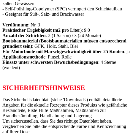
kalten Gewässern
- Self-Polishing-Copolymer (SPC) verringert den Schichtaufbau
- Geeignet für Süß-, Salz- und Brackwasser
Verdünnung
: Nr. 3
Praktischer Ergiebigkeit (m2 pro Liter
): 9,0
Anzahl der Schichten
: 2 (1 Saison) / 3 (24 Monate)
Bootsbaumaterial (Bootsbaumaterialien müssen entsprechend
grundiert sein)
: GFK, Holz, Stahl, Blei
Für Motorboote mit Marschgeschwindigkeit über 25 Knoten
: ja
Applikationsmethode
: Pinsel, Rolle
Einsatz unter schwersten Bewuchsbedingungen
: 4 Sterne
(exellent)
SICHERHEITSHINWEISE
Das Sicherheitsdatenblatt (siehe 'Downloads') enthält detaillierte
Angaben für die aktuelle Rezeptur dieses Produkts wie gefährliche
Bestandteile, Erste-Hilfe-Maßnahmen, Maßnahmen zur
Brandbekämpfung, Handhabung und Lagerung.
Um sicherzustellen, dass Sie das richtige Datenblatt haben,
vergleichen Sie bitte die entsprechende Farbe und Kennzeichnung
auf Ihrer Dose.