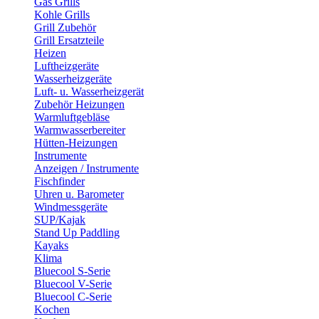
Gas Grills
Kohle Grills
Grill Zubehör
Grill Ersatzteile
Heizen
Luftheizgeräte
Wasserheizgeräte
Luft- u. Wasserheizgerät
Zubehör Heizungen
Warmluftgebläse
Warmwasserbereiter
Hütten-Heizungen
Instrumente
Anzeigen / Instrumente
Fischfinder
Uhren u. Barometer
Windmessgeräte
SUP/Kajak
Stand Up Paddling
Kayaks
Klima
Bluecool S-Serie
Bluecool V-Serie
Bluecool C-Serie
Kochen