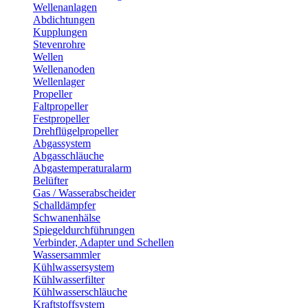
Wellenanlagen
Abdichtungen
Kupplungen
Stevenrohre
Wellen
Wellenanoden
Wellenlager
Propeller
Faltpropeller
Festpropeller
Drehflügelpropeller
Abgassystem
Abgasschläuche
Abgastemperaturalarm
Belüfter
Gas / Wasserabscheider
Schalldämpfer
Schwanenhälse
Spiegeldurchführungen
Verbinder, Adapter und Schellen
Wassersammler
Kühlwassersystem
Kühlwasserfilter
Kühlwasserschläuche
Kraftstoffsystem