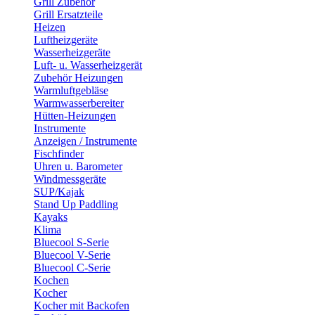
Grill Zubehör
Grill Ersatzteile
Heizen
Luftheizgeräte
Wasserheizgeräte
Luft- u. Wasserheizgerät
Zubehör Heizungen
Warmluftgebläse
Warmwasserbereiter
Hütten-Heizungen
Instrumente
Anzeigen / Instrumente
Fischfinder
Uhren u. Barometer
Windmessgeräte
SUP/Kajak
Stand Up Paddling
Kayaks
Klima
Bluecool S-Serie
Bluecool V-Serie
Bluecool C-Serie
Kochen
Kocher
Kocher mit Backofen