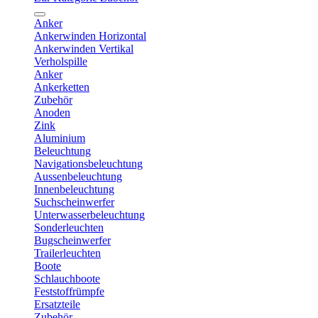
Anker
Ankerwinden Horizontal
Ankerwinden Vertikal
Verholspille
Anker
Ankerketten
Zubehör
Anoden
Zink
Aluminium
Beleuchtung
Navigationsbeleuchtung
Aussenbeleuchtung
Innenbeleuchtung
Suchscheinwerfer
Unterwasserbeleuchtung
Sonderleuchten
Bugscheinwerfer
Trailerleuchten
Boote
Schlauchboote
Feststoffrümpfe
Ersatzteile
Zubehör