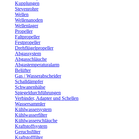
Kupplungen
Stevenrohre
Wellen
Wellenanoden
Wellenlager
Propeller
Faltpropeller
Festpropeller
Drehflügelpropeller
Abgassystem
Abgasschläuche
Abgastemperaturalarm
Belüfter
Gas / Wasserabscheider
Schalldämpfer
Schwanenhälse
Spiegeldurchführungen
Verbinder, Adapter und Schellen
Wassersammler
Kühlwassersystem
Kühlwasserfilter
Kühlwasserschläuche
Kraftstoffsystem
Geruchsfilter
Kraftstofffilter