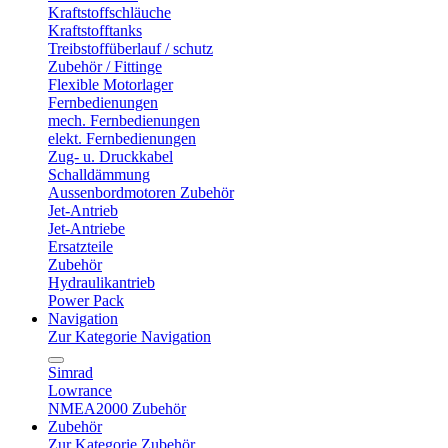
Kraftstoffschläuche
Kraftstofftanks
Treibstoffüberlauf / schutz
Zubehör / Fittinge
Flexible Motorlager
Fernbedienungen
mech. Fernbedienungen
elekt. Fernbedienungen
Zug- u. Druckkabel
Schalldämmung
Aussenbordmotoren Zubehör
Jet-Antrieb
Jet-Antriebe
Ersatzteile
Zubehör
Hydraulikantrieb
Power Pack
Navigation
Zur Kategorie Navigation
Simrad
Lowrance
NMEA2000 Zubehör
Zubehör
Zur Kategorie Zubehör