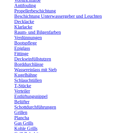
Vorstrichfarbe
Antifouling
Propellerbeschichtung
Beschichtung Unterwassergeber und Leuchten
Decklacke
Klarlacke
Raum- und Bilgenfarben
Verdünnungen
Bootspflege
Epiglass
Fittinge
Deckseinfüllstutzen
Borddurchlässe
Wassereinlass mit Sieb
Kugelhähne
Schlauchtüllen
T-Stücke
Verteiler
Entlüftungsnippel
Belüfter
Schottdurchführungen
Grillen
Plancha
Gas Grills
Kohle Grills