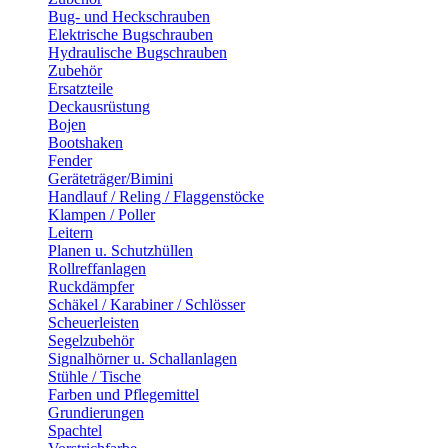
Bug- und Heckschrauben
Elektrische Bugschrauben
Hydraulische Bugschrauben
Zubehör
Ersatzteile
Deckausrüstung
Bojen
Bootshaken
Fender
Geräteträger/Bimini
Handlauf / Reling / Flaggenstöcke
Klampen / Poller
Leitern
Planen u. Schutzhüllen
Rollreffanlagen
Ruckdämpfer
Schäkel / Karabiner / Schlösser
Scheuerleisten
Segelzubehör
Signalhörner u. Schallanlagen
Stühle / Tische
Farben und Pflegemittel
Grundierungen
Spachtel