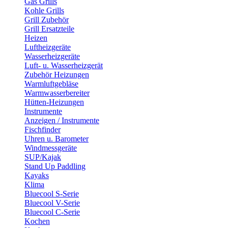
Gas Grills
Kohle Grills
Grill Zubehör
Grill Ersatzteile
Heizen
Luftheizgeräte
Wasserheizgeräte
Luft- u. Wasserheizgerät
Zubehör Heizungen
Warmluftgebläse
Warmwasserbereiter
Hütten-Heizungen
Instrumente
Anzeigen / Instrumente
Fischfinder
Uhren u. Barometer
Windmessgeräte
SUP/Kajak
Stand Up Paddling
Kayaks
Klima
Bluecool S-Serie
Bluecool V-Serie
Bluecool C-Serie
Kochen