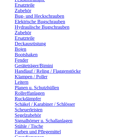
Ersatzteile
Zubehör
Bug- und Heckschrauben
Elektrische Bugschrauben
Hydraulische Bugschrauben
Zubehör
Ersatzteile
Deckausrüstung
Bojen
Bootshaken
Fender
Geräteträger/Bimini
Handlauf / Reling / Flaggenstöcke
Klampen / Poller
Leitern
Planen u. Schutzhüllen
Rollreffanlagen
Ruckdämpfer
Schäkel / Karabiner / Schlösser
Scheuerleisten
Segelzubehör
Signalhörner u. Schallanlagen
Stühle / Tische
Farben und Pflegemittel