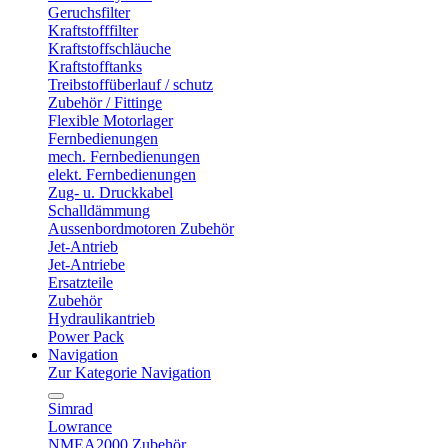
Geruchsfilter
Kraftstofffilter
Kraftstoffschläuche
Kraftstofftanks
Treibstoffüberlauf / schutz
Zubehör / Fittinge
Flexible Motorlager
Fernbedienungen
mech. Fernbedienungen
elekt. Fernbedienungen
Zug- u. Druckkabel
Schalldämmung
Aussenbordmotoren Zubehör
Jet-Antrieb
Jet-Antriebe
Ersatzteile
Zubehör
Hydraulikantrieb
Power Pack
Navigation
Zur Kategorie Navigation
Simrad
Lowrance
NMEA2000 Zubehör