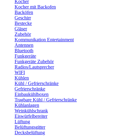
Kocher
Kocher mit Backofen
Backöfen
Geschirr
Bestecke
Gläser
Zubehör
Kommunikation Entertainment
Antennen
Bluetooth
Funkgeräte
Funkgeräte Zubehör
Radios/Lautsprecher
WIFI
Kühlen
Kühl / Gefrierschränke
Gefrierschränke
Einbaukühlboxen
Tragbare Kühl / Gefrierschränke
Kühlanlagen
Weinkühlschrank
Eiswürfelbereiter
Lüftung
Belüftungsgitter
Decksbelüftung