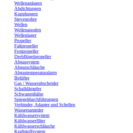
Wellenanlagen
Abdichtungen
Kupplungen
Stevenrohre
Wellen
Wellenanoden
Wellenlager
Propeller
Faltpropeller
Festpropeller
Drehflügelpropeller
Abgassystem
Abgasschläuche
Abgastemperaturalarm
Belüfter
Gas / Wasserabscheider
Schalldämpfer
Schwanenhälse
Spiegeldurchführungen
Verbinder, Adapter und Schellen
Wassersammler
Kühlwassersystem
Kühlwasserfilter
Kühlwasserschläuche
Kraftstoffsystem