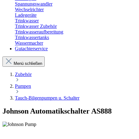
Spannungswandler
Wechselrichter
Ladegeräte
Trinkwasser
Trinkwasser Zubehör
Trinkwasseraufbereitung
Trinkwassertanks
Wassermacher
Gutachterservice
Menü schließen
Zubehör
Pumpen
Tauch-Bilgenpumpen u. Schalter
Johnson Automatikschalter AS888