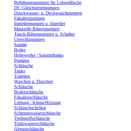
Belüftungspumpen für Lebendfische
DC Gleichstrompumpen
Druckwasser- u. Deckwaschpumpen
Fäkalienpumpen
Impellerpumpen u. Impeller
Manuelle Bilgenpumpen
Tauch-Bilgenpumpen u. Schalter
Umwälzpumpen
Sanitär
Boiler
Hebewerke / Sammeltanks
Pumpen
Schläuche
Tanks
Toiletten
Waschen u. Duschen
Schläuche
Boilerschläuche
Fäkalienschläuche
Lüftung / Klima/Heizung
Schlauchschellen
Schmutzwasserschläuche
Treibstoffschläuche
Trinkwasserschläuche
Abgasschläuche