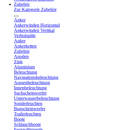
Zubehör
Zur Kategorie Zubehör
Anker
Ankerwinden Horizontal
Ankerwinden Vertikal
Verholspille
Anker
Ankerketten
Zubehör
Anoden
Zink
Aluminium
Beleuchtung
Navigationsbeleuchtung
Aussenbeleuchtung
Innenbeleuchtung
Suchscheinwerfer
Unterwasserbeleuchtung
Sonderleuchten
Bugscheinwerfer
Trailerleuchten
Boote
Schlauchboote
Feststoffrümpfe