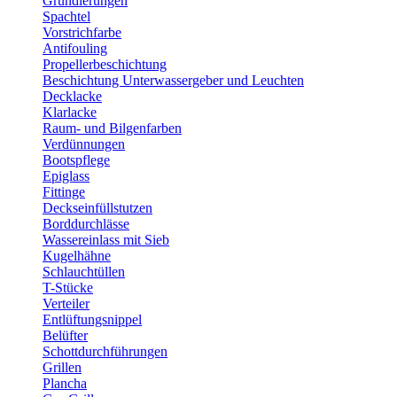
Grundierungen
Spachtel
Vorstrichfarbe
Antifouling
Propellerbeschichtung
Beschichtung Unterwassergeber und Leuchten
Decklacke
Klarlacke
Raum- und Bilgenfarben
Verdünnungen
Bootspflege
Epiglass
Fittinge
Deckseinfüllstutzen
Borddurchlässe
Wassereinlass mit Sieb
Kugelhähne
Schlauchtüllen
T-Stücke
Verteiler
Entlüftungsnippel
Belüfter
Schottdurchführungen
Grillen
Plancha