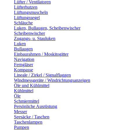
Lüfter / Ventilatoren
Lüfterhutzen
Lüftungsmuscheln
Lüftungssegel
Schläuche
Luken, Bullaugen, Scheibenwischer
Scheibenwischer
Zugangs- u. Stauluken
Luken
Bullaugen
Einbaurahmen / Moskitogitter
Navigation
Ferngläser
Kompasse
Lineale / Zirkel / Signalflaggen
Windmessgeräte / Windrichtungsanzeigen
Öle und Kühlmittel
Kühlmittel
Öle
Schmiermittel
Persönliche Ausrüstung
Messer
Seesäcke / Taschen
Taschenlampen
Pumpen