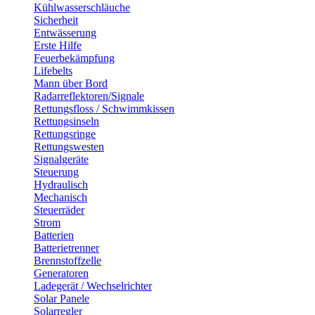
Kühlwasserschläuche
Sicherheit
Entwässerung
Erste Hilfe
Feuerbekämpfung
Lifebelts
Mann über Bord
Radarreflektoren/Signale
Rettungsfloss / Schwimmkissen
Rettungsinseln
Rettungsringe
Rettungswesten
Signalgeräte
Steuerung
Hydraulisch
Mechanisch
Steuerräder
Strom
Batterien
Batterietrenner
Brennstoffzelle
Generatoren
Ladegerät / Wechselrichter
Solar Panele
Solarregler