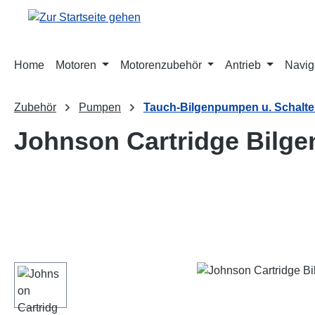
m Hauptinhalt springen
Zur Suche springen
Zur Hauptnavigation springen
Home
Motoren
Motorenzubehör
Antrieb
Navig
Zubehör
Pumpen
Tauch-Bilgenpumpen u. Schalte
Johnson Cartridge Bilg
Bildergalerie überspringen