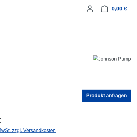
0,00 €
Ware
Produkt anfragen
eis:
€
 MwSt. zzgl. Versandkosten