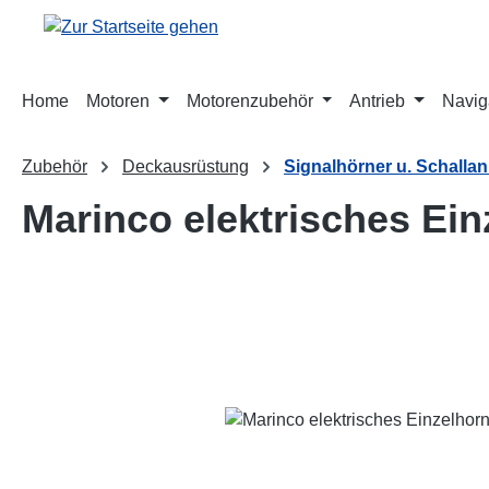
m Hauptinhalt springen
Zur Suche springen
Zur Hauptnavigation springen
Home
Motoren
Motorenzubehör
Antrieb
Navig
Zubehör
Deckausrüstung
Signalhörner u. Schalla
Marinco elektrisches Einz
Bildergalerie überspringen