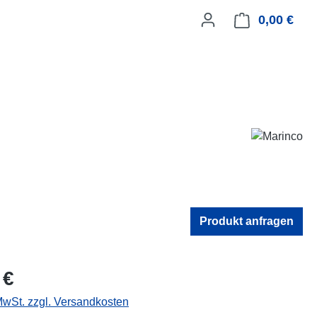
0,00 €
Ware
Produkt anfragen
eis:
 €
 MwSt. zzgl. Versandkosten