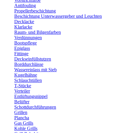
Vorstrichfarbe
Antifouling
Propellerbeschichtung
Beschichtung Unterwassergeber und Leuchten
Decklacke
Klarlacke
Raum- und Bilgenfarben
Verdünnungen
Bootspflege
Epiglass
Fittinge
Deckseinfüllstutzen
Borddurchlässe
Wassereinlass mit Sieb
Kugelhähne
Schlauchtüllen
T-Stücke
Verteiler
Entlüftungsnippel
Belüfter
Schottdurchführungen
Grillen
Plancha
Gas Grills
Kohle Grills