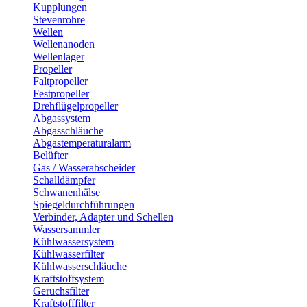
Kupplungen
Stevenrohre
Wellen
Wellenanoden
Wellenlager
Propeller
Faltpropeller
Festpropeller
Drehflügelpropeller
Abgassystem
Abgasschläuche
Abgastemperaturalarm
Belüfter
Gas / Wasserabscheider
Schalldämpfer
Schwanenhälse
Spiegeldurchführungen
Verbinder, Adapter und Schellen
Wassersammler
Kühlwassersystem
Kühlwasserfilter
Kühlwasserschläuche
Kraftstoffsystem
Geruchsfilter
Kraftstofffilter