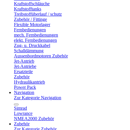
Kraftstoffschläuche
Kraftstofftanks
Treibstoffüberlauf / schutz
Zubehör / Fittinge
Flexible Motorlager
Fernbedienungen
mech. Fernbedienungen
elekt. Fernbedienungen
Zug- u. Druckkabel
Schalldämmung
Aussenbordmotoren Zubehör
Jet-Antrieb
Jet-Antriebe
Ersatzteile
Zubehör
Hydraulikantrieb
Power Pack
Navigation
Zur Kategorie Navigation
Simrad
Lowrance
NMEA2000 Zubehör
Zubehör
Zur Kategorie Zubehör