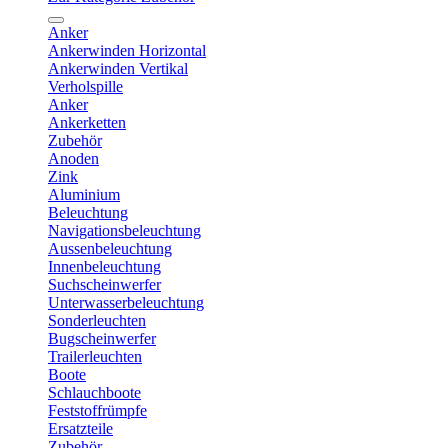
Anker
Ankerwinden Horizontal
Ankerwinden Vertikal
Verholspille
Anker
Ankerketten
Zubehör
Anoden
Zink
Aluminium
Beleuchtung
Navigationsbeleuchtung
Aussenbeleuchtung
Innenbeleuchtung
Suchscheinwerfer
Unterwasserbeleuchtung
Sonderleuchten
Bugscheinwerfer
Trailerleuchten
Boote
Schlauchboote
Feststoffrümpfe
Ersatzteile
Zubehör