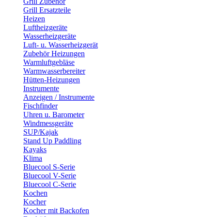
Grill Zubehör
Grill Ersatzteile
Heizen
Luftheizgeräte
Wasserheizgeräte
Luft- u. Wasserheizgerät
Zubehör Heizungen
Warmluftgebläse
Warmwasserbereiter
Hütten-Heizungen
Instrumente
Anzeigen / Instrumente
Fischfinder
Uhren u. Barometer
Windmessgeräte
SUP/Kajak
Stand Up Paddling
Kayaks
Klima
Bluecool S-Serie
Bluecool V-Serie
Bluecool C-Serie
Kochen
Kocher
Kocher mit Backofen