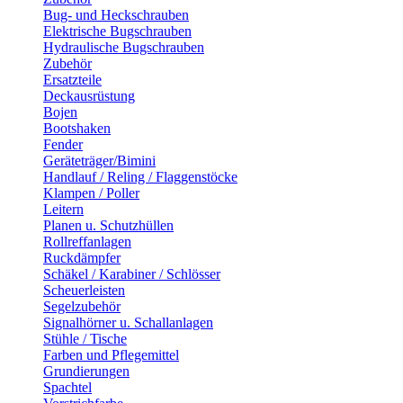
Bug- und Heckschrauben
Elektrische Bugschrauben
Hydraulische Bugschrauben
Zubehör
Ersatzteile
Deckausrüstung
Bojen
Bootshaken
Fender
Geräteträger/Bimini
Handlauf / Reling / Flaggenstöcke
Klampen / Poller
Leitern
Planen u. Schutzhüllen
Rollreffanlagen
Ruckdämpfer
Schäkel / Karabiner / Schlösser
Scheuerleisten
Segelzubehör
Signalhörner u. Schallanlagen
Stühle / Tische
Farben und Pflegemittel
Grundierungen
Spachtel