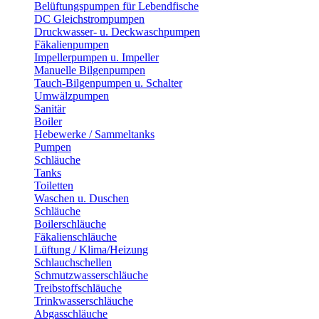
Belüftungspumpen für Lebendfische
DC Gleichstrompumpen
Druckwasser- u. Deckwaschpumpen
Fäkalienpumpen
Impellerpumpen u. Impeller
Manuelle Bilgenpumpen
Tauch-Bilgenpumpen u. Schalter
Umwälzpumpen
Sanitär
Boiler
Hebewerke / Sammeltanks
Pumpen
Schläuche
Tanks
Toiletten
Waschen u. Duschen
Schläuche
Boilerschläuche
Fäkalienschläuche
Lüftung / Klima/Heizung
Schlauchschellen
Schmutzwasserschläuche
Treibstoffschläuche
Trinkwasserschläuche
Abgasschläuche