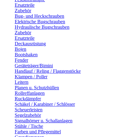
Ersatzteile
Zubehör
Bug- und Heckschrauben
Elektrische Bugschrauben
Hydraulische Bugschrauben
Zubehör
Ersatzteile
Deckausrüstung
Bojen
Bootshaken
Fender
Geräteträger/Bimini
Handlauf / Reling / Flaggenstöcke
Klampen / Poller
Leitern
Planen u. Schutzhüllen
Rollreffanlagen
Ruckdämpfer
Schäkel / Karabiner / Schlösser
Scheuerleisten
Segelzubehör
Signalhörner u. Schallanlagen
Stühle / Tische
Farben und Pflegemittel