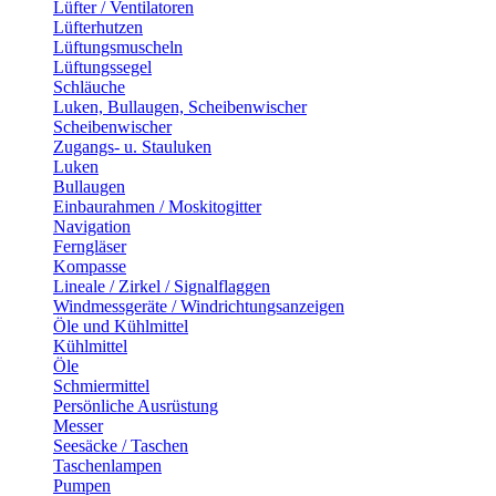
Lüfter / Ventilatoren
Lüfterhutzen
Lüftungsmuscheln
Lüftungssegel
Schläuche
Luken, Bullaugen, Scheibenwischer
Scheibenwischer
Zugangs- u. Stauluken
Luken
Bullaugen
Einbaurahmen / Moskitogitter
Navigation
Ferngläser
Kompasse
Lineale / Zirkel / Signalflaggen
Windmessgeräte / Windrichtungsanzeigen
Öle und Kühlmittel
Kühlmittel
Öle
Schmiermittel
Persönliche Ausrüstung
Messer
Seesäcke / Taschen
Taschenlampen
Pumpen