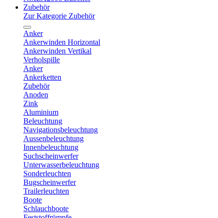
Zubehör
Zur Kategorie Zubehör
Anker
Ankerwinden Horizontal
Ankerwinden Vertikal
Verholspille
Anker
Ankerketten
Zubehör
Anoden
Zink
Aluminium
Beleuchtung
Navigationsbeleuchtung
Aussenbeleuchtung
Innenbeleuchtung
Suchscheinwerfer
Unterwasserbeleuchtung
Sonderleuchten
Bugscheinwerfer
Trailerleuchten
Boote
Schlauchboote
Feststoffrümpfe