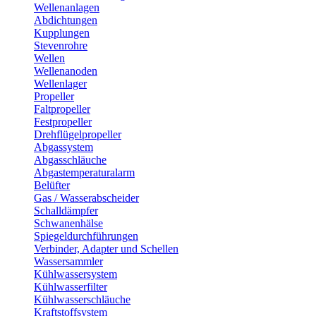
Wellenanlagen
Abdichtungen
Kupplungen
Stevenrohre
Wellen
Wellenanoden
Wellenlager
Propeller
Faltpropeller
Festpropeller
Drehflügelpropeller
Abgassystem
Abgasschläuche
Abgastemperaturalarm
Belüfter
Gas / Wasserabscheider
Schalldämpfer
Schwanenhälse
Spiegeldurchführungen
Verbinder, Adapter und Schellen
Wassersammler
Kühlwassersystem
Kühlwasserfilter
Kühlwasserschläuche
Kraftstoffsystem