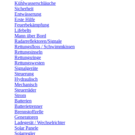
Kühlwasserschläuche
Sicherheit
Entwässerung
Erste Hilfe
Feuerbekämpfung
Lifebelts
Mann über Bord
Radarreflektoren/Signale
Rettungsfloss / Schwimmkissen
Rettungsinseln
Rettungsringe
Rettungswesten
Signalgeräte
Steuerung
Hydraulisch
Mechanisch
Steuerräder
Strom
Batterien
Batterietrenner
Brennstoffzelle
Generatoren
Ladegerät / Wechselrichter
Solar Panele
Solarregler