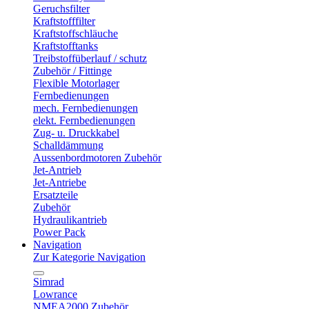
Geruchsfilter
Kraftstofffilter
Kraftstoffschläuche
Kraftstofftanks
Treibstoffüberlauf / schutz
Zubehör / Fittinge
Flexible Motorlager
Fernbedienungen
mech. Fernbedienungen
elekt. Fernbedienungen
Zug- u. Druckkabel
Schalldämmung
Aussenbordmotoren Zubehör
Jet-Antrieb
Jet-Antriebe
Ersatzteile
Zubehör
Hydraulikantrieb
Power Pack
Navigation
Zur Kategorie Navigation
Simrad
Lowrance
NMEA2000 Zubehör