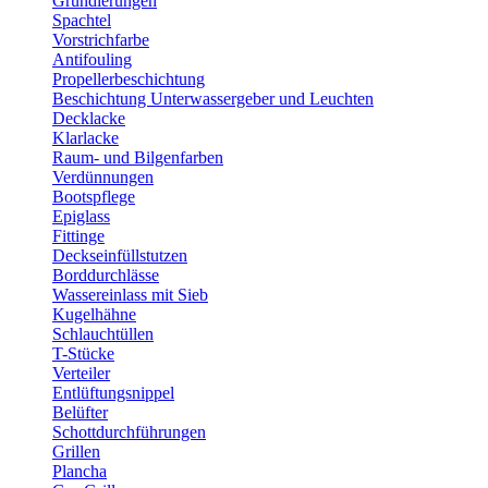
Grundierungen
Spachtel
Vorstrichfarbe
Antifouling
Propellerbeschichtung
Beschichtung Unterwassergeber und Leuchten
Decklacke
Klarlacke
Raum- und Bilgenfarben
Verdünnungen
Bootspflege
Epiglass
Fittinge
Deckseinfüllstutzen
Borddurchlässe
Wassereinlass mit Sieb
Kugelhähne
Schlauchtüllen
T-Stücke
Verteiler
Entlüftungsnippel
Belüfter
Schottdurchführungen
Grillen
Plancha