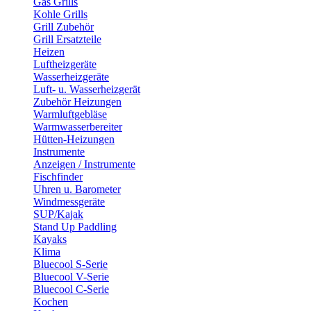
Gas Grills
Kohle Grills
Grill Zubehör
Grill Ersatzteile
Heizen
Luftheizgeräte
Wasserheizgeräte
Luft- u. Wasserheizgerät
Zubehör Heizungen
Warmluftgebläse
Warmwasserbereiter
Hütten-Heizungen
Instrumente
Anzeigen / Instrumente
Fischfinder
Uhren u. Barometer
Windmessgeräte
SUP/Kajak
Stand Up Paddling
Kayaks
Klima
Bluecool S-Serie
Bluecool V-Serie
Bluecool C-Serie
Kochen