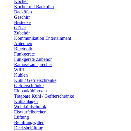
Kocher
Kocher mit Backofen
Backöfen
Geschirr
Bestecke
Gläser
Zubehör
Kommunikation Entertainment
Antennen
Bluetooth
Funkgeräte
Funkgeräte Zubehör
Radios/Lautsprecher
WIFI
Kühlen
Kühl / Gefrierschränke
Gefrierschränke
Einbaukühlboxen
Tragbare Kühl / Gefrierschränke
Kühlanlagen
Weinkühlschrank
Eiswürfelbereiter
Lüftung
Belüftungsgitter
Decksbelüftung