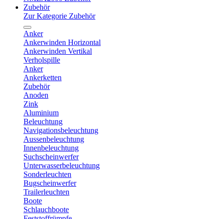
Zubehör
Zur Kategorie Zubehör
Anker
Ankerwinden Horizontal
Ankerwinden Vertikal
Verholspille
Anker
Ankerketten
Zubehör
Anoden
Zink
Aluminium
Beleuchtung
Navigationsbeleuchtung
Aussenbeleuchtung
Innenbeleuchtung
Suchscheinwerfer
Unterwasserbeleuchtung
Sonderleuchten
Bugscheinwerfer
Trailerleuchten
Boote
Schlauchboote
Feststoffrümpfe