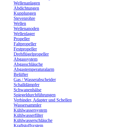
Wellenanlagen
Abdichtungen
Kupplungen
Stevenrohre
Wellen
Wellenanoden
Wellenlager
Propeller
Faltpropeller
Festpropeller
Drehflügelpropeller
Abgassystem
Abgasschläuche
Abgastemperaturalarm
Belüfter
Gas / Wasserabscheider
Schalldämpfer
Schwanenhälse
Spiegeldurchführungen
Verbinder, Adapter und Schellen
Wassersammler
Kühlwassersystem
Kühlwasserfilter
Kühlwasserschläuche
Kraftstoffsystem