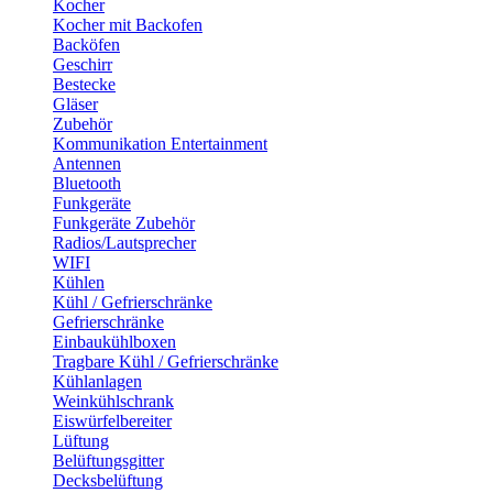
Kocher
Kocher mit Backofen
Backöfen
Geschirr
Bestecke
Gläser
Zubehör
Kommunikation Entertainment
Antennen
Bluetooth
Funkgeräte
Funkgeräte Zubehör
Radios/Lautsprecher
WIFI
Kühlen
Kühl / Gefrierschränke
Gefrierschränke
Einbaukühlboxen
Tragbare Kühl / Gefrierschränke
Kühlanlagen
Weinkühlschrank
Eiswürfelbereiter
Lüftung
Belüftungsgitter
Decksbelüftung