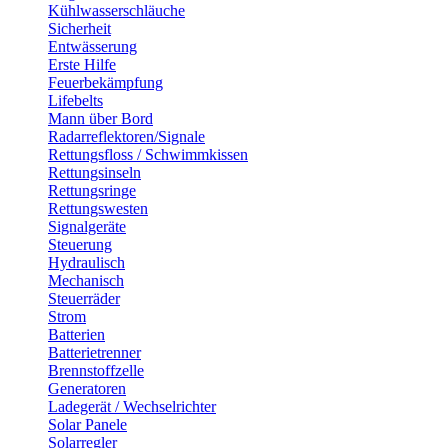
Kühlwasserschläuche
Sicherheit
Entwässerung
Erste Hilfe
Feuerbekämpfung
Lifebelts
Mann über Bord
Radarreflektoren/Signale
Rettungsfloss / Schwimmkissen
Rettungsinseln
Rettungsringe
Rettungswesten
Signalgeräte
Steuerung
Hydraulisch
Mechanisch
Steuerräder
Strom
Batterien
Batterietrenner
Brennstoffzelle
Generatoren
Ladegerät / Wechselrichter
Solar Panele
Solarregler