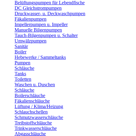
Belüftungspumpen für Lebendfische
DC Gleichstrompumpen
Druckwasser- u. Deckwaschpumpen
Fäkalienpumpen
Impellerpumpen u. Impeller
Manuelle Bilgenpumpen
Tauch-Bilgenpumpen u. Schalter
Umwälzpumpen
Sanitär
Boiler
Hebewerke / Sammeltanks
Pumpen
Schläuche
Tanks
Toiletten
Waschen u. Duschen
Schläuche
Boilerschläuche
Fäkalienschläuche
Lüftung / Klima/Heizung
Schlauchschellen
Schmutzwasserschläuche
Treibstoffschläuche
Trinkwasserschläuche
Abgasschläuche