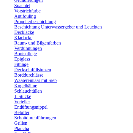
Grundierungen
Spachtel
Vorstrichfarbe
Antifouling
Propellerbeschichtung
Beschichtung Unterwassergeber und Leuchten
Decklacke
Klarlacke
Raum- und Bilgenfarben
Verdünnungen
Bootspflege
Epiglass
Fittinge
Deckseinfüllstutzen
Borddurchlässe
Wassereinlass mit Sieb
Kugelhähne
Schlauchtüllen
T-Stücke
Verteiler
Entlüftungsnippel
Belüfter
Schottdurchführungen
Grillen
Plancha