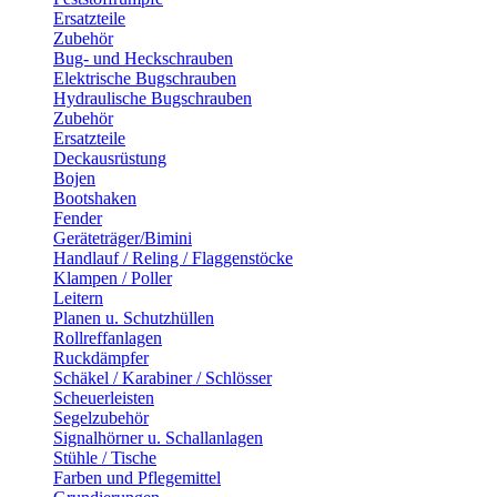
Ersatzteile
Zubehör
Bug- und Heckschrauben
Elektrische Bugschrauben
Hydraulische Bugschrauben
Zubehör
Ersatzteile
Deckausrüstung
Bojen
Bootshaken
Fender
Geräteträger/Bimini
Handlauf / Reling / Flaggenstöcke
Klampen / Poller
Leitern
Planen u. Schutzhüllen
Rollreffanlagen
Ruckdämpfer
Schäkel / Karabiner / Schlösser
Scheuerleisten
Segelzubehör
Signalhörner u. Schallanlagen
Stühle / Tische
Farben und Pflegemittel