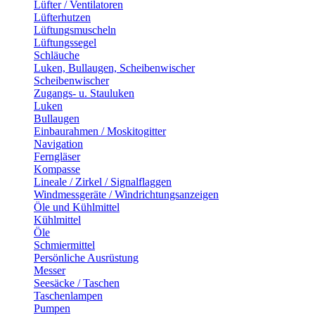
Lüfter / Ventilatoren
Lüfterhutzen
Lüftungsmuscheln
Lüftungssegel
Schläuche
Luken, Bullaugen, Scheibenwischer
Scheibenwischer
Zugangs- u. Stauluken
Luken
Bullaugen
Einbaurahmen / Moskitogitter
Navigation
Ferngläser
Kompasse
Lineale / Zirkel / Signalflaggen
Windmessgeräte / Windrichtungsanzeigen
Öle und Kühlmittel
Kühlmittel
Öle
Schmiermittel
Persönliche Ausrüstung
Messer
Seesäcke / Taschen
Taschenlampen
Pumpen