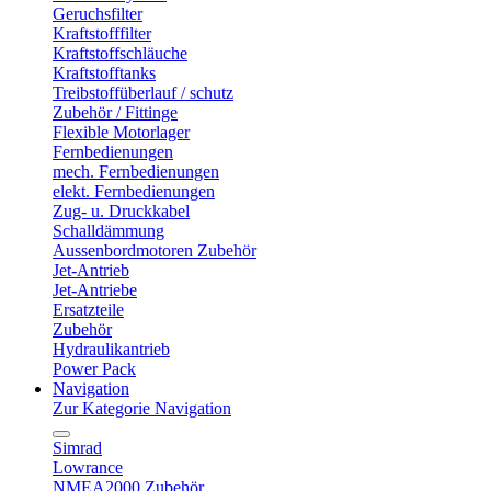
Geruchsfilter
Kraftstofffilter
Kraftstoffschläuche
Kraftstofftanks
Treibstoffüberlauf / schutz
Zubehör / Fittinge
Flexible Motorlager
Fernbedienungen
mech. Fernbedienungen
elekt. Fernbedienungen
Zug- u. Druckkabel
Schalldämmung
Aussenbordmotoren Zubehör
Jet-Antrieb
Jet-Antriebe
Ersatzteile
Zubehör
Hydraulikantrieb
Power Pack
Navigation
Zur Kategorie Navigation
Simrad
Lowrance
NMEA2000 Zubehör