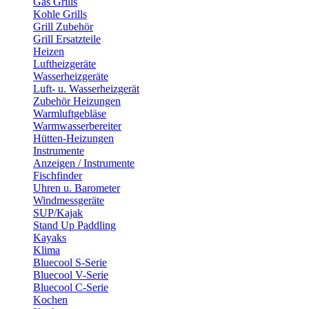
Gas Grills
Kohle Grills
Grill Zubehör
Grill Ersatzteile
Heizen
Luftheizgeräte
Wasserheizgeräte
Luft- u. Wasserheizgerät
Zubehör Heizungen
Warmluftgebläse
Warmwasserbereiter
Hütten-Heizungen
Instrumente
Anzeigen / Instrumente
Fischfinder
Uhren u. Barometer
Windmessgeräte
SUP/Kajak
Stand Up Paddling
Kayaks
Klima
Bluecool S-Serie
Bluecool V-Serie
Bluecool C-Serie
Kochen