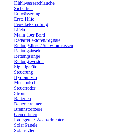
Kühlwasserschläuche
Sicherheit
Entwässerung
Erste Hilfe
Feuerbekämpfung
Lifebelts
Mann über Bord
Radarreflektoren/Signale
Rettungsfloss / Schwimmkissen
Rettungsinseln
Rettungsringe
Rettungswesten
Signalgeräte
Steuerung
Hydraulisch
Mechanisch
Steuerräder
Strom
Batterien
Batterietrenner
Brennstoffzelle
Generatoren
Ladegerät / Wechselrichter
Solar Panele
Solarregler