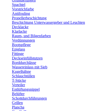
Grundierungen
Spachtel
Vorstrichfarbe
Antifouling
Propellerbeschichtung
Beschichtung Unterwassergeber und Leuchten
Decklacke
Klarlacke
Raum- und Bilgenfarben
Verdünnungen
Bootspflege
Epiglass
Fittinge
Deckseinfüllstutzen
Borddurchlässe
Wassereinlass mit Sieb
Kugelhähne
Schlauchtüllen
T-Stücke
Verteiler
Entlüftungsnippel
Belüfter
Schottdurchführungen
Grillen
Plancha