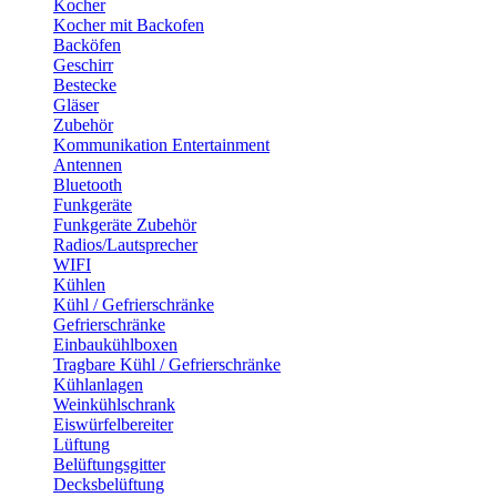
Kocher
Kocher mit Backofen
Backöfen
Geschirr
Bestecke
Gläser
Zubehör
Kommunikation Entertainment
Antennen
Bluetooth
Funkgeräte
Funkgeräte Zubehör
Radios/Lautsprecher
WIFI
Kühlen
Kühl / Gefrierschränke
Gefrierschränke
Einbaukühlboxen
Tragbare Kühl / Gefrierschränke
Kühlanlagen
Weinkühlschrank
Eiswürfelbereiter
Lüftung
Belüftungsgitter
Decksbelüftung