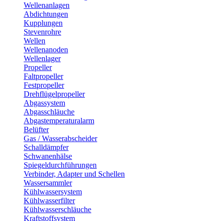
Wellenanlagen
Abdichtungen
Kupplungen
Stevenrohre
Wellen
Wellenanoden
Wellenlager
Propeller
Faltpropeller
Festpropeller
Drehflügelpropeller
Abgassystem
Abgasschläuche
Abgastemperaturalarm
Belüfter
Gas / Wasserabscheider
Schalldämpfer
Schwanenhälse
Spiegeldurchführungen
Verbinder, Adapter und Schellen
Wassersammler
Kühlwassersystem
Kühlwasserfilter
Kühlwasserschläuche
Kraftstoffsystem