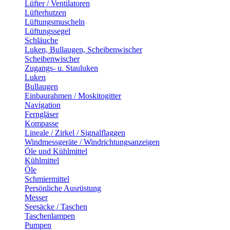
Lüfter / Ventilatoren
Lüfterhutzen
Lüftungsmuscheln
Lüftungssegel
Schläuche
Luken, Bullaugen, Scheibenwischer
Scheibenwischer
Zugangs- u. Stauluken
Luken
Bullaugen
Einbaurahmen / Moskitogitter
Navigation
Ferngläser
Kompasse
Lineale / Zirkel / Signalflaggen
Windmessgeräte / Windrichtungsanzeigen
Öle und Kühlmittel
Kühlmittel
Öle
Schmiermittel
Persönliche Ausrüstung
Messer
Seesäcke / Taschen
Taschenlampen
Pumpen