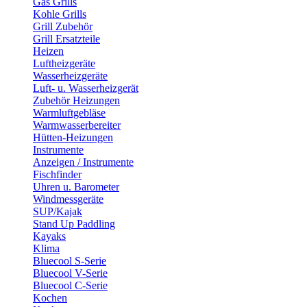
Gas Grills
Kohle Grills
Grill Zubehör
Grill Ersatzteile
Heizen
Luftheizgeräte
Wasserheizgeräte
Luft- u. Wasserheizgerät
Zubehör Heizungen
Warmluftgebläse
Warmwasserbereiter
Hütten-Heizungen
Instrumente
Anzeigen / Instrumente
Fischfinder
Uhren u. Barometer
Windmessgeräte
SUP/Kajak
Stand Up Paddling
Kayaks
Klima
Bluecool S-Serie
Bluecool V-Serie
Bluecool C-Serie
Kochen