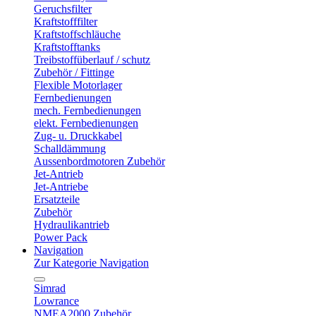
Geruchsfilter
Kraftstofffilter
Kraftstoffschläuche
Kraftstofftanks
Treibstoffüberlauf / schutz
Zubehör / Fittinge
Flexible Motorlager
Fernbedienungen
mech. Fernbedienungen
elekt. Fernbedienungen
Zug- u. Druckkabel
Schalldämmung
Aussenbordmotoren Zubehör
Jet-Antrieb
Jet-Antriebe
Ersatzteile
Zubehör
Hydraulikantrieb
Power Pack
Navigation
Zur Kategorie Navigation
Simrad
Lowrance
NMEA2000 Zubehör