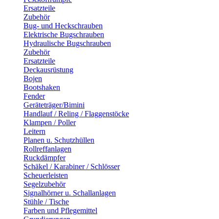
Ersatzteile
Zubehör
Bug- und Heckschrauben
Elektrische Bugschrauben
Hydraulische Bugschrauben
Zubehör
Ersatzteile
Deckausrüstung
Bojen
Bootshaken
Fender
Geräteträger/Bimini
Handlauf / Reling / Flaggenstöcke
Klampen / Poller
Leitern
Planen u. Schutzhüllen
Rollreffanlagen
Ruckdämpfer
Schäkel / Karabiner / Schlösser
Scheuerleisten
Segelzubehör
Signalhörner u. Schallanlagen
Stühle / Tische
Farben und Pflegemittel