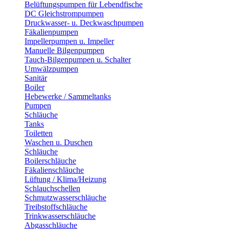
Belüftungspumpen für Lebendfische
DC Gleichstrompumpen
Druckwasser- u. Deckwaschpumpen
Fäkalienpumpen
Impellerpumpen u. Impeller
Manuelle Bilgenpumpen
Tauch-Bilgenpumpen u. Schalter
Umwälzpumpen
Sanitär
Boiler
Hebewerke / Sammeltanks
Pumpen
Schläuche
Tanks
Toiletten
Waschen u. Duschen
Schläuche
Boilerschläuche
Fäkalienschläuche
Lüftung / Klima/Heizung
Schlauchschellen
Schmutzwasserschläuche
Treibstoffschläuche
Trinkwasserschläuche
Abgasschläuche