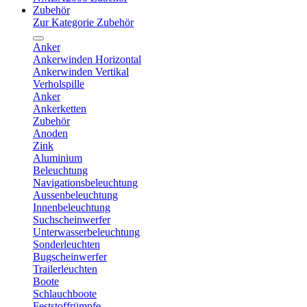
Zubehör
Zur Kategorie Zubehör
Anker
Ankerwinden Horizontal
Ankerwinden Vertikal
Verholspille
Anker
Ankerketten
Zubehör
Anoden
Zink
Aluminium
Beleuchtung
Navigationsbeleuchtung
Aussenbeleuchtung
Innenbeleuchtung
Suchscheinwerfer
Unterwasserbeleuchtung
Sonderleuchten
Bugscheinwerfer
Trailerleuchten
Boote
Schlauchboote
Feststoffrümpfe