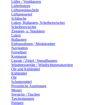
Lüfter / Ventilatoren
Lüfterhutzen
Lüftungsmuscheln
Lüftungssegel
Schläuche
Luken, Bullaugen, Scheibenwischer
Scheibenwischer
Zugangs- u. Stauluken
Luken
Bullaugen
Einbaurahmen / Moskitogitter
Navigation
Ferngläser
Kompasse
Lineale / Zirkel / Signalflaggen
Windmessgeräte / Windrichtungsanzeigen
Öle und Kühlmittel
Kühlmittel
Öle
Schmiermittel
Persönliche Ausrüstung
Messer
Seesäcke / Taschen
Taschenlampen
Pumpen