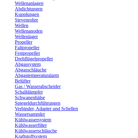
Wellenanlagen
Abdichtungen
Kupplungen
Stevenrohre
Wellen
Wellenanoden
Wellenlager
Propeller
Faltpropeller
Festpropeller
Drehflügelpropeller
Abgassystem
Abgasschläuche
Abgastemperaturalarm
Belüfter
Gas / Wasserabscheider
Schalldämpfer
Schwanenhälse
Spiegeldurchführungen
Verbinder, Adapter und Schellen
Wassersammler
Kühlwassersystem
Kühlwasserfilter
Kühlwasserschläuche
Kraftstoffsystem