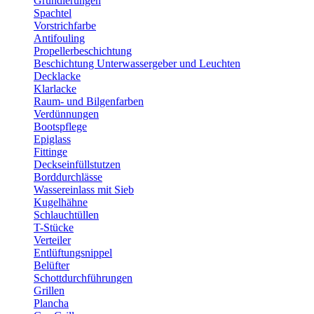
Grundierungen
Spachtel
Vorstrichfarbe
Antifouling
Propellerbeschichtung
Beschichtung Unterwassergeber und Leuchten
Decklacke
Klarlacke
Raum- und Bilgenfarben
Verdünnungen
Bootspflege
Epiglass
Fittinge
Deckseinfüllstutzen
Borddurchlässe
Wassereinlass mit Sieb
Kugelhähne
Schlauchtüllen
T-Stücke
Verteiler
Entlüftungsnippel
Belüfter
Schottdurchführungen
Grillen
Plancha