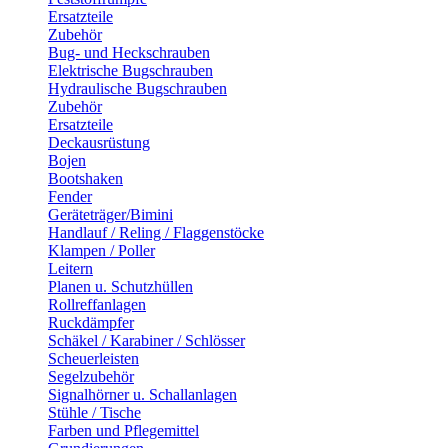
Ersatzteile
Zubehör
Bug- und Heckschrauben
Elektrische Bugschrauben
Hydraulische Bugschrauben
Zubehör
Ersatzteile
Deckausrüstung
Bojen
Bootshaken
Fender
Geräteträger/Bimini
Handlauf / Reling / Flaggenstöcke
Klampen / Poller
Leitern
Planen u. Schutzhüllen
Rollreffanlagen
Ruckdämpfer
Schäkel / Karabiner / Schlösser
Scheuerleisten
Segelzubehör
Signalhörner u. Schallanlagen
Stühle / Tische
Farben und Pflegemittel