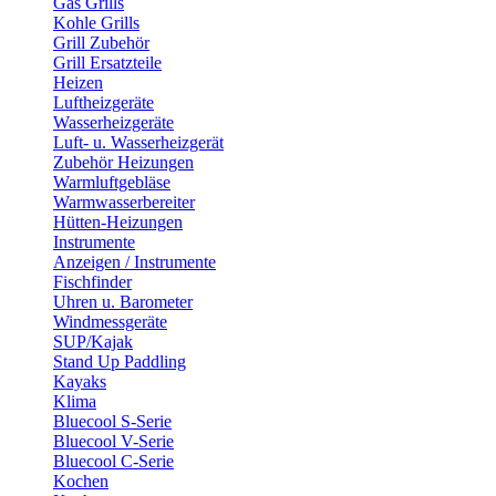
Gas Grills
Kohle Grills
Grill Zubehör
Grill Ersatzteile
Heizen
Luftheizgeräte
Wasserheizgeräte
Luft- u. Wasserheizgerät
Zubehör Heizungen
Warmluftgebläse
Warmwasserbereiter
Hütten-Heizungen
Instrumente
Anzeigen / Instrumente
Fischfinder
Uhren u. Barometer
Windmessgeräte
SUP/Kajak
Stand Up Paddling
Kayaks
Klima
Bluecool S-Serie
Bluecool V-Serie
Bluecool C-Serie
Kochen