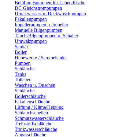
Belüftungspumpen für Lebendfische
DC Gleichstrompumpen
Druckwasser- u. Deckwaschpumpen
Fäkalienpumpen
Impellerpumpen u. Impeller
Manuelle Bilgenpumpen
Tauch-Bilgenpumpen u. Schalter
Umwälzpumpen
Sanitär
Boiler
Hebewerke / Sammeltanks
Pumpen
Schläuche
Tanks
Toiletten
Waschen u. Duschen
Schläuche
Boilerschläuche
Fäkalienschläuche
Lüftung / Klima/Heizung
Schlauchschellen
Schmutzwasserschläuche
Treibstoffschläuche
Trinkwasserschläuche
Abgasschläuche