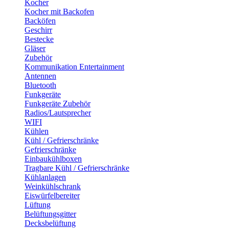
Kocher
Kocher mit Backofen
Backöfen
Geschirr
Bestecke
Gläser
Zubehör
Kommunikation Entertainment
Antennen
Bluetooth
Funkgeräte
Funkgeräte Zubehör
Radios/Lautsprecher
WIFI
Kühlen
Kühl / Gefrierschränke
Gefrierschränke
Einbaukühlboxen
Tragbare Kühl / Gefrierschränke
Kühlanlagen
Weinkühlschrank
Eiswürfelbereiter
Lüftung
Belüftungsgitter
Decksbelüftung