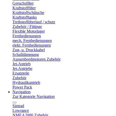
Geruchsfilter
Kraftstofffilter
Kraftstoffschläuche
Kraftstofftanks
Treibstoffüberlauf / schutz
Zubehör / Fittinge
Flexible Motorlager
Fernbedienungen
mech. Fernbedienungen
elekt. Fernbedienungen
Zug- u. Druckkabel
Schalldämmung
Aussenbordmotoren Zubehör
Jet-Antrieb
Jet-Antriebe
Ersatzteile
Zubehör
Hydraulikantrieb
Power Pack
Navigation
Zur Kategorie Navigation
Simrad
Lowrance
NMEA2000 Zubehör