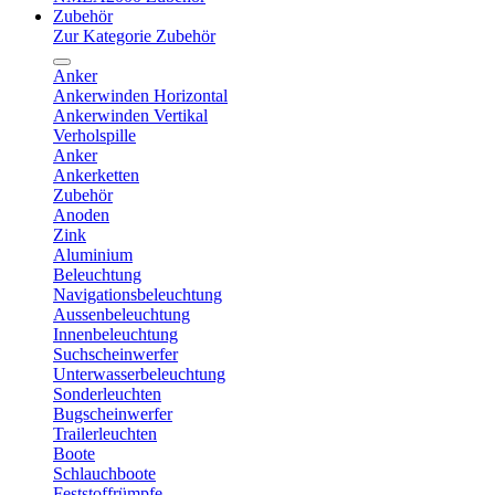
Zubehör
Zur Kategorie Zubehör
Anker
Ankerwinden Horizontal
Ankerwinden Vertikal
Verholspille
Anker
Ankerketten
Zubehör
Anoden
Zink
Aluminium
Beleuchtung
Navigationsbeleuchtung
Aussenbeleuchtung
Innenbeleuchtung
Suchscheinwerfer
Unterwasserbeleuchtung
Sonderleuchten
Bugscheinwerfer
Trailerleuchten
Boote
Schlauchboote
Feststoffrümpfe