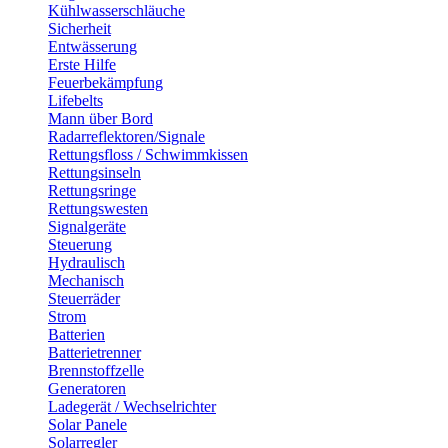
Kühlwasserschläuche
Sicherheit
Entwässerung
Erste Hilfe
Feuerbekämpfung
Lifebelts
Mann über Bord
Radarreflektoren/Signale
Rettungsfloss / Schwimmkissen
Rettungsinseln
Rettungsringe
Rettungswesten
Signalgeräte
Steuerung
Hydraulisch
Mechanisch
Steuerräder
Strom
Batterien
Batterietrenner
Brennstoffzelle
Generatoren
Ladegerät / Wechselrichter
Solar Panele
Solarregler