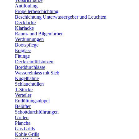
Vorstrichfarbe
Antifouling
Propellerbeschichtung
Beschichtung Unterwassergeber und Leuchten
Decklacke
Klarlacke
Raum- und Bilgenfarben
Verdünnungen
Bootspflege
Epiglass
Fittinge
Deckseinfüllstutzen
Borddurchlässe
Wassereinlass mit Sieb
Kugelhähne
Schlauchtüllen
T-Stücke
Verteiler
Entlüftungsnippel
Belüfter
Schottdurchführungen
Grillen
Plancha
Gas Grills
Kohle Grills