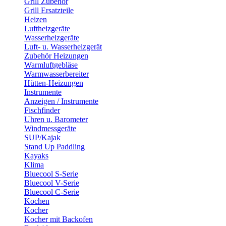
Grill Zubehör
Grill Ersatzteile
Heizen
Luftheizgeräte
Wasserheizgeräte
Luft- u. Wasserheizgerät
Zubehör Heizungen
Warmluftgebläse
Warmwasserbereiter
Hütten-Heizungen
Instrumente
Anzeigen / Instrumente
Fischfinder
Uhren u. Barometer
Windmessgeräte
SUP/Kajak
Stand Up Paddling
Kayaks
Klima
Bluecool S-Serie
Bluecool V-Serie
Bluecool C-Serie
Kochen
Kocher
Kocher mit Backofen