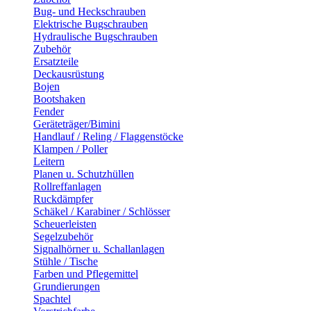
Bug- und Heckschrauben
Elektrische Bugschrauben
Hydraulische Bugschrauben
Zubehör
Ersatzteile
Deckausrüstung
Bojen
Bootshaken
Fender
Geräteträger/Bimini
Handlauf / Reling / Flaggenstöcke
Klampen / Poller
Leitern
Planen u. Schutzhüllen
Rollreffanlagen
Ruckdämpfer
Schäkel / Karabiner / Schlösser
Scheuerleisten
Segelzubehör
Signalhörner u. Schallanlagen
Stühle / Tische
Farben und Pflegemittel
Grundierungen
Spachtel