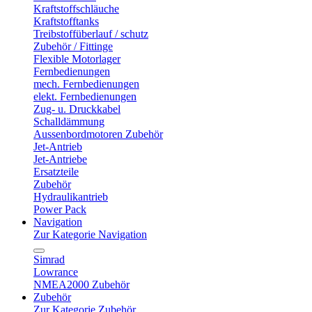
Kraftstoffschläuche
Kraftstofftanks
Treibstoffüberlauf / schutz
Zubehör / Fittinge
Flexible Motorlager
Fernbedienungen
mech. Fernbedienungen
elekt. Fernbedienungen
Zug- u. Druckkabel
Schalldämmung
Aussenbordmotoren Zubehör
Jet-Antrieb
Jet-Antriebe
Ersatzteile
Zubehör
Hydraulikantrieb
Power Pack
Navigation
Zur Kategorie Navigation
Simrad
Lowrance
NMEA2000 Zubehör
Zubehör
Zur Kategorie Zubehör