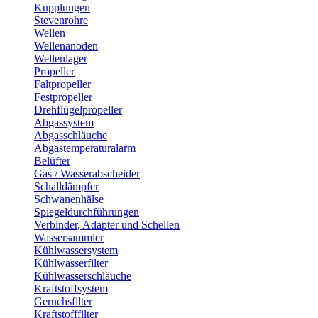
Kupplungen
Stevenrohre
Wellen
Wellenanoden
Wellenlager
Propeller
Faltpropeller
Festpropeller
Drehflügelpropeller
Abgassystem
Abgasschläuche
Abgastemperaturalarm
Belüfter
Gas / Wasserabscheider
Schalldämpfer
Schwanenhälse
Spiegeldurchführungen
Verbinder, Adapter und Schellen
Wassersammler
Kühlwassersystem
Kühlwasserfilter
Kühlwasserschläuche
Kraftstoffsystem
Geruchsfilter
Kraftstofffilter