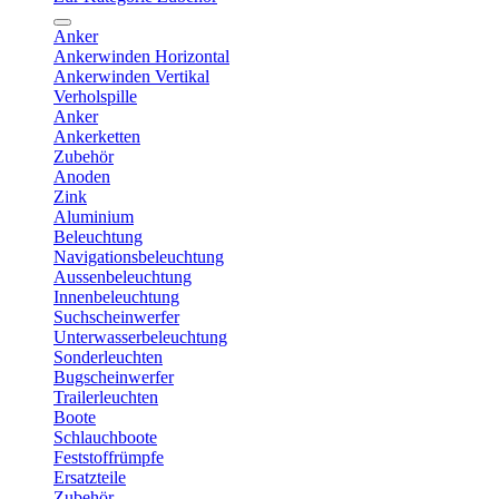
Anker
Ankerwinden Horizontal
Ankerwinden Vertikal
Verholspille
Anker
Ankerketten
Zubehör
Anoden
Zink
Aluminium
Beleuchtung
Navigationsbeleuchtung
Aussenbeleuchtung
Innenbeleuchtung
Suchscheinwerfer
Unterwasserbeleuchtung
Sonderleuchten
Bugscheinwerfer
Trailerleuchten
Boote
Schlauchboote
Feststoffrümpfe
Ersatzteile
Zubehör