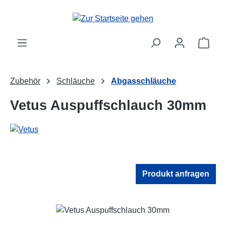
Zum Hauptinhalt springen
Ware
Zubehör
Schläuche
Abgasschläuche
Vetus Auspuffschlauch 30mm
Produkt anfragen
Bildergalerie überspringen