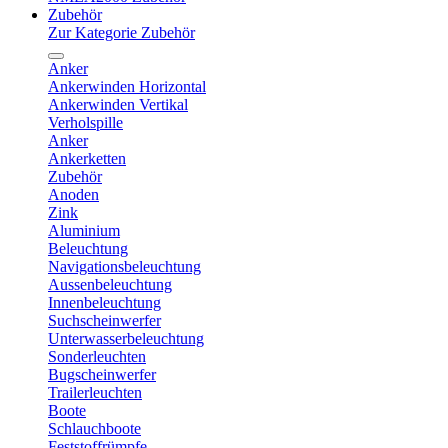
Zubehör
Zur Kategorie Zubehör
Anker
Ankerwinden Horizontal
Ankerwinden Vertikal
Verholspille
Anker
Ankerketten
Zubehör
Anoden
Zink
Aluminium
Beleuchtung
Navigationsbeleuchtung
Aussenbeleuchtung
Innenbeleuchtung
Suchscheinwerfer
Unterwasserbeleuchtung
Sonderleuchten
Bugscheinwerfer
Trailerleuchten
Boote
Schlauchboote
Feststoffrümpfe