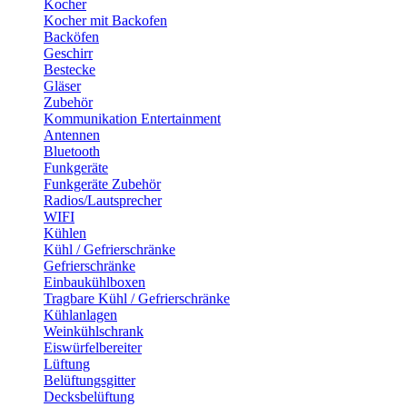
Kocher
Kocher mit Backofen
Backöfen
Geschirr
Bestecke
Gläser
Zubehör
Kommunikation Entertainment
Antennen
Bluetooth
Funkgeräte
Funkgeräte Zubehör
Radios/Lautsprecher
WIFI
Kühlen
Kühl / Gefrierschränke
Gefrierschränke
Einbaukühlboxen
Tragbare Kühl / Gefrierschränke
Kühlanlagen
Weinkühlschrank
Eiswürfelbereiter
Lüftung
Belüftungsgitter
Decksbelüftung