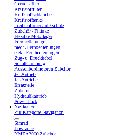
Geruchsfilter
Kraftstofffilter
Kraftstoffschläuche
Kraftstofftanks
Treibstoffüberlauf / schutz
Zubehör / Fittinge
Flexible Motorlager
Fernbedienungen
mech. Fernbedienungen
elekt. Fernbedienungen
Zug- u. Druckkabel
Schalldämmung
Aussenbordmotoren Zubehör
Jet-Antrieb
Jet-Antriebe
Ersatzteile
Zubehör
Hydraulikantrieb
Power Pack
Navigation
Zur Kategorie Navigation
Simrad
Lowrance
NMEA2000 Zubehör