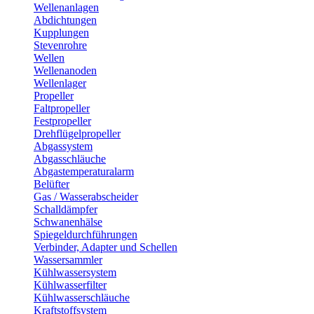
Wellenanlagen
Abdichtungen
Kupplungen
Stevenrohre
Wellen
Wellenanoden
Wellenlager
Propeller
Faltpropeller
Festpropeller
Drehflügelpropeller
Abgassystem
Abgasschläuche
Abgastemperaturalarm
Belüfter
Gas / Wasserabscheider
Schalldämpfer
Schwanenhälse
Spiegeldurchführungen
Verbinder, Adapter und Schellen
Wassersammler
Kühlwassersystem
Kühlwasserfilter
Kühlwasserschläuche
Kraftstoffsystem