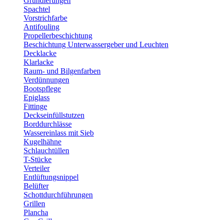
Grundierungen
Spachtel
Vorstrichfarbe
Antifouling
Propellerbeschichtung
Beschichtung Unterwassergeber und Leuchten
Decklacke
Klarlacke
Raum- und Bilgenfarben
Verdünnungen
Bootspflege
Epiglass
Fittinge
Deckseinfüllstutzen
Borddurchlässe
Wassereinlass mit Sieb
Kugelhähne
Schlauchtüllen
T-Stücke
Verteiler
Entlüftungsnippel
Belüfter
Schottdurchführungen
Grillen
Plancha