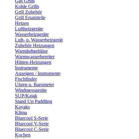
Gas Grills
Kohle Grills
Grill Zubehör
Grill Ersatzteile
Heizen
Luftheizgeräte
Wasserheizgeräte
Luft- u. Wasserheizgerät
Zubehör Heizungen
Warmluftgebläse
Warmwasserbereiter
Hütten-Heizungen
Instrumente
Anzeigen / Instrumente
Fischfinder
Uhren u. Barometer
Windmessgeräte
SUP/Kajak
Stand Up Paddling
Kayaks
Klima
Bluecool S-Serie
Bluecool V-Serie
Bluecool C-Serie
Kochen