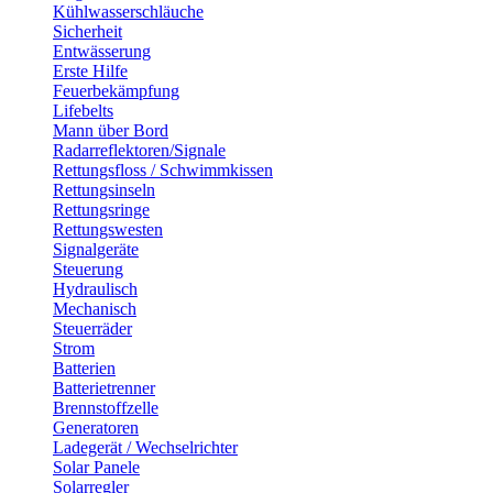
Kühlwasserschläuche
Sicherheit
Entwässerung
Erste Hilfe
Feuerbekämpfung
Lifebelts
Mann über Bord
Radarreflektoren/Signale
Rettungsfloss / Schwimmkissen
Rettungsinseln
Rettungsringe
Rettungswesten
Signalgeräte
Steuerung
Hydraulisch
Mechanisch
Steuerräder
Strom
Batterien
Batterietrenner
Brennstoffzelle
Generatoren
Ladegerät / Wechselrichter
Solar Panele
Solarregler