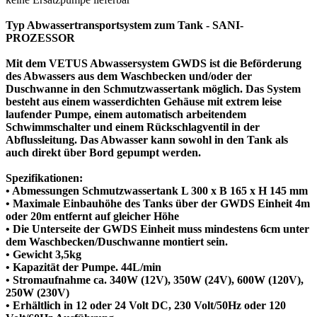
Typ Abwassertransportsystem zum Tank - SANI-
PROZESSOR
Mit dem VETUS Abwassersystem GWDS ist die Beförderung
des Abwassers aus dem Waschbecken und/oder der
Duschwanne in den Schmutzwassertank möglich. Das System
besteht aus einem wasserdichten Gehäuse mit extrem leise
laufender Pumpe, einem automatisch arbeitendem
Schwimmschalter und einem Rückschlagventil in der
Abflussleitung. Das Abwasser kann sowohl in den Tank als
auch direkt über Bord gepumpt werden.
Spezifikationen:
• Abmessungen Schmutzwassertank L 300 x B 165 x H 145 mm
• Maximale Einbauhöhe des Tanks über der GWDS Einheit 4m
oder 20m entfernt auf gleicher Höhe
• Die Unterseite der GWDS Einheit muss mindestens 6cm unter
dem Waschbecken/Duschwanne montiert sein.
• Gewicht 3,5kg
• Kapazität der Pumpe. 44L/min
• Stromaufnahme ca. 340W (12V), 350W (24V), 600W (120V),
250W (230V)
• Erhältlich in 12 oder 24 Volt DC, 230 Volt/50Hz oder 120