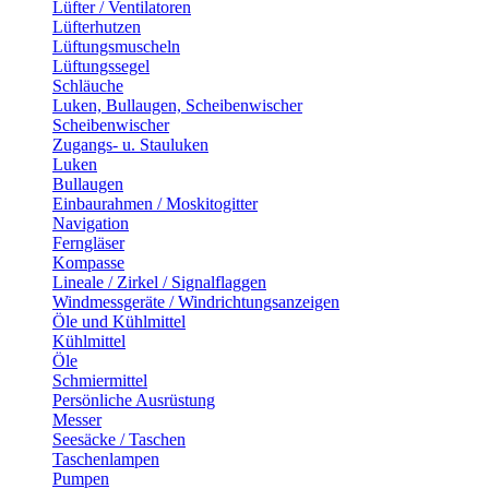
Lüfter / Ventilatoren
Lüfterhutzen
Lüftungsmuscheln
Lüftungssegel
Schläuche
Luken, Bullaugen, Scheibenwischer
Scheibenwischer
Zugangs- u. Stauluken
Luken
Bullaugen
Einbaurahmen / Moskitogitter
Navigation
Ferngläser
Kompasse
Lineale / Zirkel / Signalflaggen
Windmessgeräte / Windrichtungsanzeigen
Öle und Kühlmittel
Kühlmittel
Öle
Schmiermittel
Persönliche Ausrüstung
Messer
Seesäcke / Taschen
Taschenlampen
Pumpen