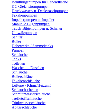
Belüftungspumpen für Lebendfische
DC Gleichstrompumpen
Druckwasser- u. Deckwaschpumpen
Fäkalienpumpen
Impellerpumpen u. Impeller
Manuelle Bilgenpumpen
Tauch-Bilgenpumpen u. Schalter
Umwälzpumpen
Sanitär
Boiler
Hebewerke / Sammeltanks
Pumpen
Schläuche
Tanks
Toiletten
Waschen u. Duschen
Schläuche
Boilerschläuche
Fäkalienschläuche
Lüftung / Klima/Heizung
Schlauchschellen
Schmutzwasserschläuche
Treibstoffschläuche
Trinkwasserschläuche
Abgasschläuche