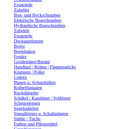
Ersatzteile
Zubehör
Bug- und Heckschrauben
Elektrische Bugschrauben
Hydraulische Bugschrauben
Zubehör
Ersatzteile
Deckausrüstung
Bojen
Bootshaken
Fender
Geräteträger/Bimini
Handlauf / Reling / Flaggenstöcke
Klampen / Poller
Leitern
Planen u. Schutzhüllen
Rollreffanlagen
Ruckdämpfer
Schäkel / Karabiner / Schlösser
Scheuerleisten
Segelzubehör
Signalhörner u. Schallanlagen
Stühle / Tische
Farben und Pflegemittel