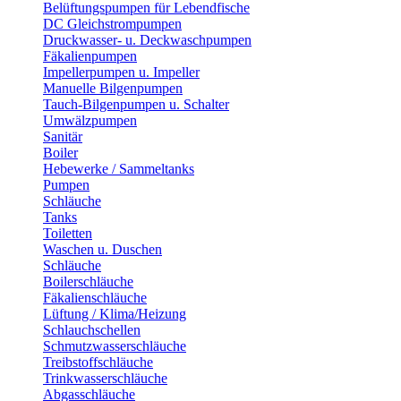
Belüftungspumpen für Lebendfische
DC Gleichstrompumpen
Druckwasser- u. Deckwaschpumpen
Fäkalienpumpen
Impellerpumpen u. Impeller
Manuelle Bilgenpumpen
Tauch-Bilgenpumpen u. Schalter
Umwälzpumpen
Sanitär
Boiler
Hebewerke / Sammeltanks
Pumpen
Schläuche
Tanks
Toiletten
Waschen u. Duschen
Schläuche
Boilerschläuche
Fäkalienschläuche
Lüftung / Klima/Heizung
Schlauchschellen
Schmutzwasserschläuche
Treibstoffschläuche
Trinkwasserschläuche
Abgasschläuche