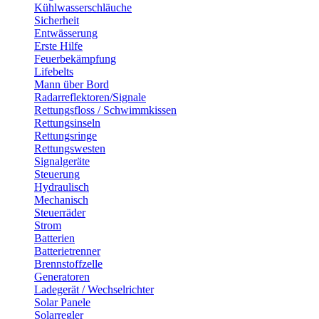
Kühlwasserschläuche
Sicherheit
Entwässerung
Erste Hilfe
Feuerbekämpfung
Lifebelts
Mann über Bord
Radarreflektoren/Signale
Rettungsfloss / Schwimmkissen
Rettungsinseln
Rettungsringe
Rettungswesten
Signalgeräte
Steuerung
Hydraulisch
Mechanisch
Steuerräder
Strom
Batterien
Batterietrenner
Brennstoffzelle
Generatoren
Ladegerät / Wechselrichter
Solar Panele
Solarregler