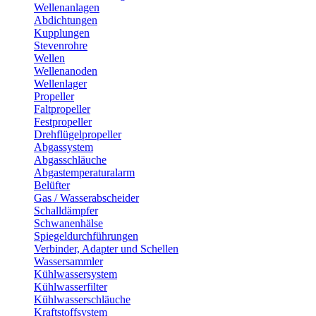
Wellenanlagen
Abdichtungen
Kupplungen
Stevenrohre
Wellen
Wellenanoden
Wellenlager
Propeller
Faltpropeller
Festpropeller
Drehflügelpropeller
Abgassystem
Abgasschläuche
Abgastemperaturalarm
Belüfter
Gas / Wasserabscheider
Schalldämpfer
Schwanenhälse
Spiegeldurchführungen
Verbinder, Adapter und Schellen
Wassersammler
Kühlwassersystem
Kühlwasserfilter
Kühlwasserschläuche
Kraftstoffsystem