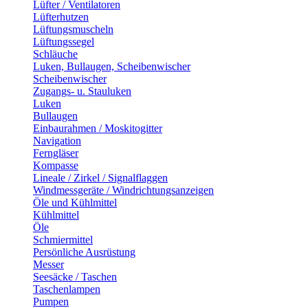
Lüfter / Ventilatoren
Lüfterhutzen
Lüftungsmuscheln
Lüftungssegel
Schläuche
Luken, Bullaugen, Scheibenwischer
Scheibenwischer
Zugangs- u. Stauluken
Luken
Bullaugen
Einbaurahmen / Moskitogitter
Navigation
Ferngläser
Kompasse
Lineale / Zirkel / Signalflaggen
Windmessgeräte / Windrichtungsanzeigen
Öle und Kühlmittel
Kühlmittel
Öle
Schmiermittel
Persönliche Ausrüstung
Messer
Seesäcke / Taschen
Taschenlampen
Pumpen