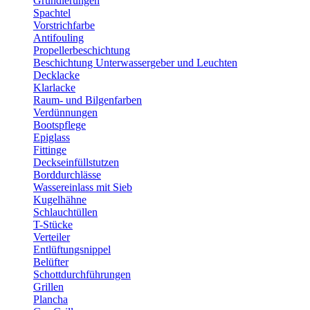
Grundierungen
Spachtel
Vorstrichfarbe
Antifouling
Propellerbeschichtung
Beschichtung Unterwassergeber und Leuchten
Decklacke
Klarlacke
Raum- und Bilgenfarben
Verdünnungen
Bootspflege
Epiglass
Fittinge
Deckseinfüllstutzen
Borddurchlässe
Wassereinlass mit Sieb
Kugelhähne
Schlauchtüllen
T-Stücke
Verteiler
Entlüftungsnippel
Belüfter
Schottdurchführungen
Grillen
Plancha