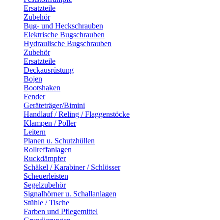
Ersatzteile
Zubehör
Bug- und Heckschrauben
Elektrische Bugschrauben
Hydraulische Bugschrauben
Zubehör
Ersatzteile
Deckausrüstung
Bojen
Bootshaken
Fender
Geräteträger/Bimini
Handlauf / Reling / Flaggenstöcke
Klampen / Poller
Leitern
Planen u. Schutzhüllen
Rollreffanlagen
Ruckdämpfer
Schäkel / Karabiner / Schlösser
Scheuerleisten
Segelzubehör
Signalhörner u. Schallanlagen
Stühle / Tische
Farben und Pflegemittel