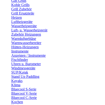
Gas Grills
Kohle Grills
Grill Zubehör
Grill Ersatzteile
Heizen
Luftheizgeräte
Wasserheizgeräte
Luft- u. Wasserheizgerät
Zubehör Heizungen
Warmluftgebläse
Warmwasserbereiter
Hütten-Heizungen
Instrumente
Anzeigen / Instrumente
Fischfinder
Uhren u. Barometer
Windmessgeräte
SUP/Kajak
Stand Up Paddling
Kayaks
Klima
Bluecool S-Serie
Bluecool V-Serie
Bluecool C-Serie
Kochen