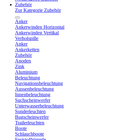
Zubehör
Zur Kategorie Zubehör
Anker
Ankerwinden Horizontal
Ankerwinden Vertikal
Verholspille
Anker
Ankerketten
Zubehör
Anoden
Zink
Aluminium
Beleuchtung
Navigationsbeleuchtung
Aussenbeleuchtung
Innenbeleuchtung
Suchscheinwerfer
Unterwasserbeleuchtung
Sonderleuchten
Bugscheinwerfer
Trailerleuchten
Boote
Schlauchboote
Feststoffrümpfe