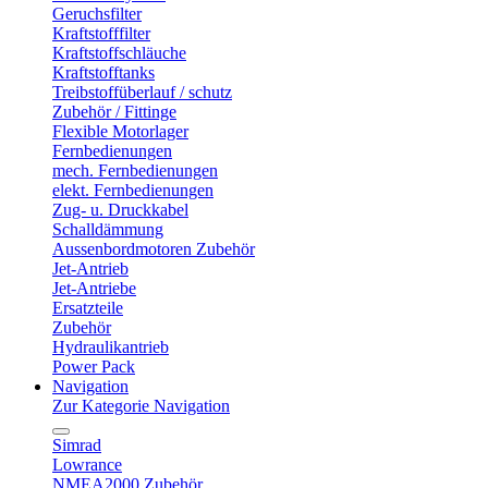
Geruchsfilter
Kraftstofffilter
Kraftstoffschläuche
Kraftstofftanks
Treibstoffüberlauf / schutz
Zubehör / Fittinge
Flexible Motorlager
Fernbedienungen
mech. Fernbedienungen
elekt. Fernbedienungen
Zug- u. Druckkabel
Schalldämmung
Aussenbordmotoren Zubehör
Jet-Antrieb
Jet-Antriebe
Ersatzteile
Zubehör
Hydraulikantrieb
Power Pack
Navigation
Zur Kategorie Navigation
Simrad
Lowrance
NMEA2000 Zubehör