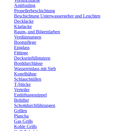
Vorstrichfarbe
Antifouling
Propellerbeschichtung
Beschichtung Unterwassergeber und Leuchten
Decklacke
Klarlacke
Raum- und Bilgenfarben
Verdünnungen
Bootspflege
Epiglass
Fittinge
Deckseinfüllstutzen
Borddurchlässe
Wassereinlass mit Sieb
Kugelhähne
Schlauchtüllen
T-Stücke
Verteiler
Entlüftungsnippel
Belüfter
Schottdurchführungen
Grillen
Plancha
Gas Grills
Kohle Grills