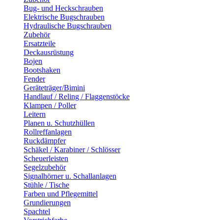
Bug- und Heckschrauben
Elektrische Bugschrauben
Hydraulische Bugschrauben
Zubehör
Ersatzteile
Deckausrüstung
Bojen
Bootshaken
Fender
Geräteträger/Bimini
Handlauf / Reling / Flaggenstöcke
Klampen / Poller
Leitern
Planen u. Schutzhüllen
Rollreffanlagen
Ruckdämpfer
Schäkel / Karabiner / Schlösser
Scheuerleisten
Segelzubehör
Signalhörner u. Schallanlagen
Stühle / Tische
Farben und Pflegemittel
Grundierungen
Spachtel