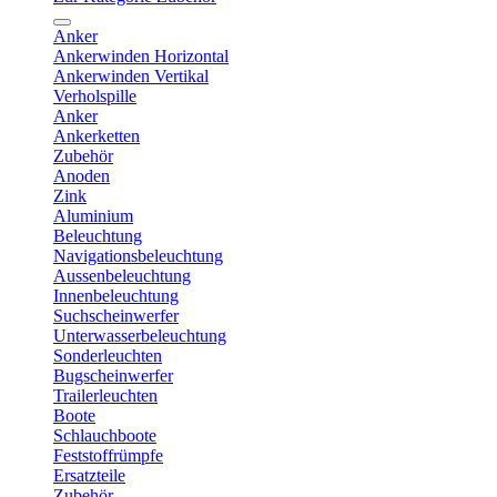
Anker
Ankerwinden Horizontal
Ankerwinden Vertikal
Verholspille
Anker
Ankerketten
Zubehör
Anoden
Zink
Aluminium
Beleuchtung
Navigationsbeleuchtung
Aussenbeleuchtung
Innenbeleuchtung
Suchscheinwerfer
Unterwasserbeleuchtung
Sonderleuchten
Bugscheinwerfer
Trailerleuchten
Boote
Schlauchboote
Feststoffrümpfe
Ersatzteile
Zubehör