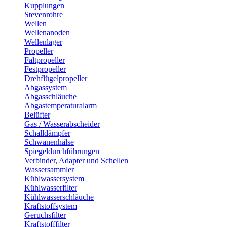
Kupplungen
Stevenrohre
Wellen
Wellenanoden
Wellenlager
Propeller
Faltpropeller
Festpropeller
Drehflügelpropeller
Abgassystem
Abgasschläuche
Abgastemperaturalarm
Belüfter
Gas / Wasserabscheider
Schalldämpfer
Schwanenhälse
Spiegeldurchführungen
Verbinder, Adapter und Schellen
Wassersammler
Kühlwassersystem
Kühlwasserfilter
Kühlwasserschläuche
Kraftstoffsystem
Geruchsfilter
Kraftstofffilter