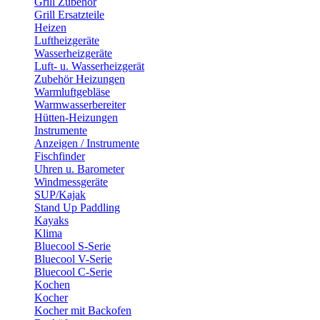
Grill Zubehör
Grill Ersatzteile
Heizen
Luftheizgeräte
Wasserheizgeräte
Luft- u. Wasserheizgerät
Zubehör Heizungen
Warmluftgebläse
Warmwasserbereiter
Hütten-Heizungen
Instrumente
Anzeigen / Instrumente
Fischfinder
Uhren u. Barometer
Windmessgeräte
SUP/Kajak
Stand Up Paddling
Kayaks
Klima
Bluecool S-Serie
Bluecool V-Serie
Bluecool C-Serie
Kochen
Kocher
Kocher mit Backofen