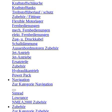
Kraftstoffschläuche
Kraftstofftanks
Treibstoffüberlauf / schutz
Zubehör / Fittinge
Flexible Motorlager
Fernbedienungen
mech. Fernbedienungen
elekt. Fernbedienungen
Zug- u. Druckkabel
Schalldämmung
Aussenbordmotoren Zubehör
Jet-Antrieb
Jet-Antriebe
Ersatzteile
Zubehör
Hydraulikantrieb
Power Pack
Navigation
Zur Kategorie Navigation
Simrad
Lowrance
NMEA2000 Zubehör
Zubehör
Zur Kategorie Zubehör