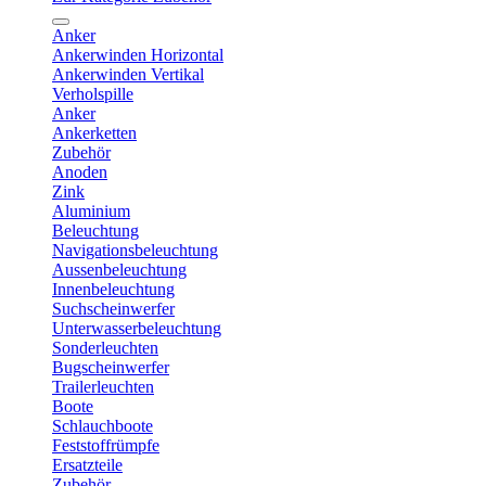
Anker
Ankerwinden Horizontal
Ankerwinden Vertikal
Verholspille
Anker
Ankerketten
Zubehör
Anoden
Zink
Aluminium
Beleuchtung
Navigationsbeleuchtung
Aussenbeleuchtung
Innenbeleuchtung
Suchscheinwerfer
Unterwasserbeleuchtung
Sonderleuchten
Bugscheinwerfer
Trailerleuchten
Boote
Schlauchboote
Feststoffrümpfe
Ersatzteile
Zubehör