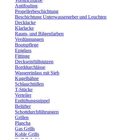
Vorstrichfarbe
Antifouling
Propellerbeschichtung
Beschichtung Unterwassergeber und Leuchten
Decklacke
Klarlacke
Raum- und Bilgenfarben
Verdünnungen
Bootspflege
Epiglass
Fittinge
Deckseinfüllstutzen
Borddurchlässe
Wassereinlass mit Sieb
Kugelhähne
Schlauchtüllen
T-Stücke
Verteiler
Entlüftungsnippel
Belüfter
Schottdurchführungen
Grillen
Plancha
Gas Grills
Kohle Grills