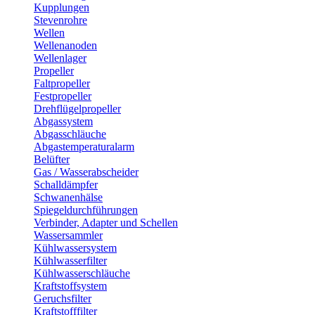
Kupplungen
Stevenrohre
Wellen
Wellenanoden
Wellenlager
Propeller
Faltpropeller
Festpropeller
Drehflügelpropeller
Abgassystem
Abgasschläuche
Abgastemperaturalarm
Belüfter
Gas / Wasserabscheider
Schalldämpfer
Schwanenhälse
Spiegeldurchführungen
Verbinder, Adapter und Schellen
Wassersammler
Kühlwassersystem
Kühlwasserfilter
Kühlwasserschläuche
Kraftstoffsystem
Geruchsfilter
Kraftstofffilter