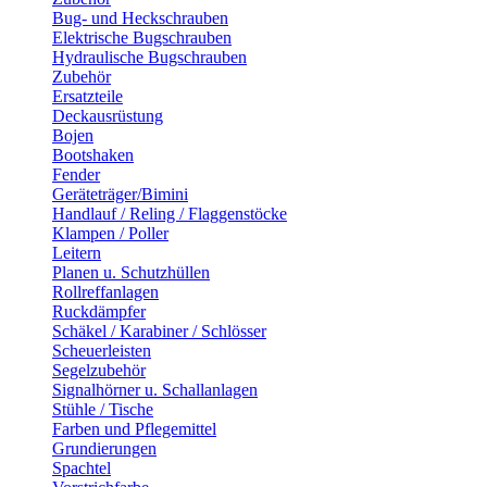
Bug- und Heckschrauben
Elektrische Bugschrauben
Hydraulische Bugschrauben
Zubehör
Ersatzteile
Deckausrüstung
Bojen
Bootshaken
Fender
Geräteträger/Bimini
Handlauf / Reling / Flaggenstöcke
Klampen / Poller
Leitern
Planen u. Schutzhüllen
Rollreffanlagen
Ruckdämpfer
Schäkel / Karabiner / Schlösser
Scheuerleisten
Segelzubehör
Signalhörner u. Schallanlagen
Stühle / Tische
Farben und Pflegemittel
Grundierungen
Spachtel