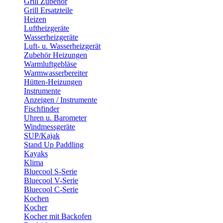
Grill Zubehör
Grill Ersatzteile
Heizen
Luftheizgeräte
Wasserheizgeräte
Luft- u. Wasserheizgerät
Zubehör Heizungen
Warmluftgebläse
Warmwasserbereiter
Hütten-Heizungen
Instrumente
Anzeigen / Instrumente
Fischfinder
Uhren u. Barometer
Windmessgeräte
SUP/Kajak
Stand Up Paddling
Kayaks
Klima
Bluecool S-Serie
Bluecool V-Serie
Bluecool C-Serie
Kochen
Kocher
Kocher mit Backofen