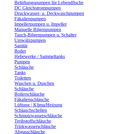
Belüftungspumpen für Lebendfische
DC Gleichstrompumpen
Druckwasser- u. Deckwaschpumpen
Fäkalienpumpen
Impellerpumpen u. Impeller
Manuelle Bilgenpumpen
Tauch-Bilgenpumpen u. Schalter
Umwälzpumpen
Sanitär
Boiler
Hebewerke / Sammeltanks
Pumpen
Schläuche
Tanks
Toiletten
Waschen u. Duschen
Schläuche
Boilerschläuche
Fäkalienschläuche
Lüftung / Klima/Heizung
Schlauchschellen
Schmutzwasserschläuche
Treibstoffschläuche
Trinkwasserschläuche
Abgasschläuche