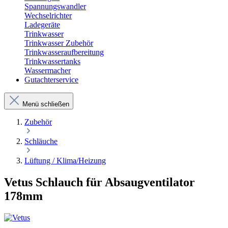
Spannungswandler
Wechselrichter
Ladegeräte
Trinkwasser
Trinkwasser Zubehör
Trinkwasseraufbereitung
Trinkwassertanks
Wassermacher
Gutachterservice
Menü schließen
Zubehör
Schläuche
Lüftung / Klima/Heizung
Vetus Schlauch für Absaugventilator
178mm