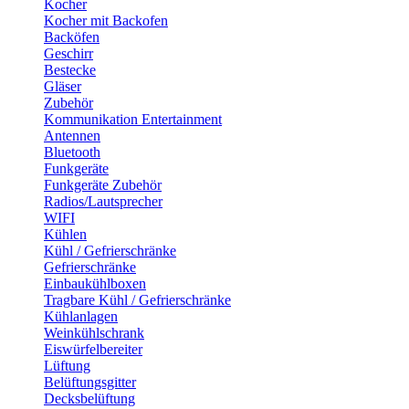
Kocher
Kocher mit Backofen
Backöfen
Geschirr
Bestecke
Gläser
Zubehör
Kommunikation Entertainment
Antennen
Bluetooth
Funkgeräte
Funkgeräte Zubehör
Radios/Lautsprecher
WIFI
Kühlen
Kühl / Gefrierschränke
Gefrierschränke
Einbaukühlboxen
Tragbare Kühl / Gefrierschränke
Kühlanlagen
Weinkühlschrank
Eiswürfelbereiter
Lüftung
Belüftungsgitter
Decksbelüftung