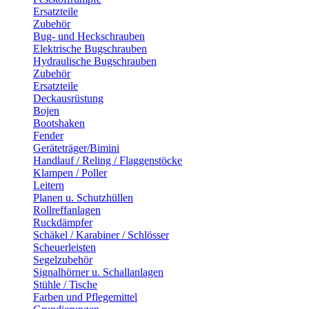
Ersatzteile
Zubehör
Bug- und Heckschrauben
Elektrische Bugschrauben
Hydraulische Bugschrauben
Zubehör
Ersatzteile
Deckausrüstung
Bojen
Bootshaken
Fender
Geräteträger/Bimini
Handlauf / Reling / Flaggenstöcke
Klampen / Poller
Leitern
Planen u. Schutzhüllen
Rollreffanlagen
Ruckdämpfer
Schäkel / Karabiner / Schlösser
Scheuerleisten
Segelzubehör
Signalhörner u. Schallanlagen
Stühle / Tische
Farben und Pflegemittel