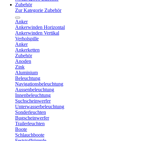
Zubehör
Zur Kategorie Zubehör
Anker
Ankerwinden Horizontal
Ankerwinden Vertikal
Verholspille
Anker
Ankerketten
Zubehör
Anoden
Zink
Aluminium
Beleuchtung
Navigationsbeleuchtung
Aussenbeleuchtung
Innenbeleuchtung
Suchscheinwerfer
Unterwasserbeleuchtung
Sonderleuchten
Bugscheinwerfer
Trailerleuchten
Boote
Schlauchboote
Feststoffrümpfe