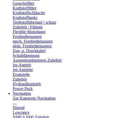
Geruchsfilter
Kraftstofffilter
Kraftstoffschläuche
Kraftstofftanks
Treibstoffüberlauf / schutz
Zubehör / Fittinge
Flexible Motorlager
Fernbedienungen
mech. Fernbedienungen
elekt. Fernbedienungen
Zug- u. Druckkabel
Schalldämmung
Aussenbordmotoren Zubehör
Jet-Antrieb
Jet-Antriebe
Ersatzteile
Zubehör
Hydraulikantrieb
Power Pack
Navigation
Zur Kategorie Navigation
Simrad
Lowrance
NMEA2000 Zubehör