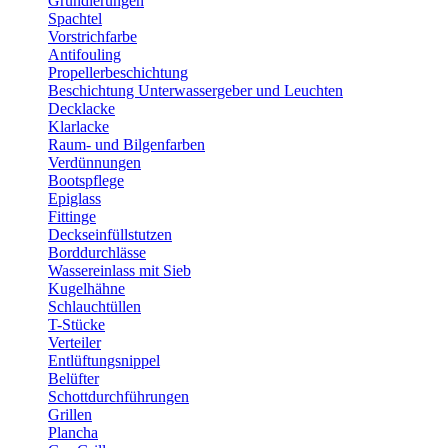
Grundierungen
Spachtel
Vorstrichfarbe
Antifouling
Propellerbeschichtung
Beschichtung Unterwassergeber und Leuchten
Decklacke
Klarlacke
Raum- und Bilgenfarben
Verdünnungen
Bootspflege
Epiglass
Fittinge
Deckseinfüllstutzen
Borddurchlässe
Wassereinlass mit Sieb
Kugelhähne
Schlauchtüllen
T-Stücke
Verteiler
Entlüftungsnippel
Belüfter
Schottdurchführungen
Grillen
Plancha