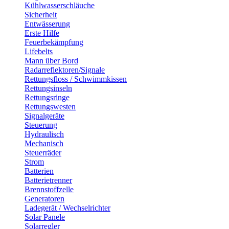
Kühlwasserschläuche
Sicherheit
Entwässerung
Erste Hilfe
Feuerbekämpfung
Lifebelts
Mann über Bord
Radarreflektoren/Signale
Rettungsfloss / Schwimmkissen
Rettungsinseln
Rettungsringe
Rettungswesten
Signalgeräte
Steuerung
Hydraulisch
Mechanisch
Steuerräder
Strom
Batterien
Batterietrenner
Brennstoffzelle
Generatoren
Ladegerät / Wechselrichter
Solar Panele
Solarregler