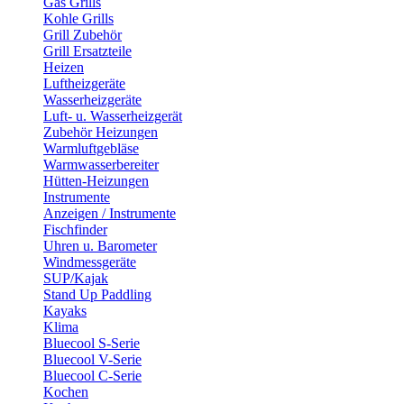
Gas Grills
Kohle Grills
Grill Zubehör
Grill Ersatzteile
Heizen
Luftheizgeräte
Wasserheizgeräte
Luft- u. Wasserheizgerät
Zubehör Heizungen
Warmluftgebläse
Warmwasserbereiter
Hütten-Heizungen
Instrumente
Anzeigen / Instrumente
Fischfinder
Uhren u. Barometer
Windmessgeräte
SUP/Kajak
Stand Up Paddling
Kayaks
Klima
Bluecool S-Serie
Bluecool V-Serie
Bluecool C-Serie
Kochen