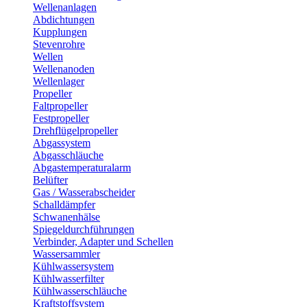
Wellenanlagen
Abdichtungen
Kupplungen
Stevenrohre
Wellen
Wellenanoden
Wellenlager
Propeller
Faltpropeller
Festpropeller
Drehflügelpropeller
Abgassystem
Abgasschläuche
Abgastemperaturalarm
Belüfter
Gas / Wasserabscheider
Schalldämpfer
Schwanenhälse
Spiegeldurchführungen
Verbinder, Adapter und Schellen
Wassersammler
Kühlwassersystem
Kühlwasserfilter
Kühlwasserschläuche
Kraftstoffsystem