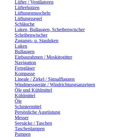
Lüfter / Ventilatoren
Lüfterhutzen
Lüftungsmuscheln
Lüftungssegel
Schläuche
Luken, Bullaugen, Scheibenwischer
Scheibenwischer
Zugangs- u. Stauluken
Luken
Bullaugen
Einbaurahmen / Moskitogitter
Navigation
Ferngläser
Kompasse
Lineale / Zirkel / Signalflaggen
Windmessgeräte / Windrichtungsanzeigen
Öle und Kühlmittel
Kühlmittel
Öle
Schmiermittel
Persönliche Ausrüstung
Messer
Seesäcke / Taschen
Taschenlampen
Pumpen