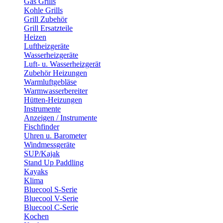
Gas Grills
Kohle Grills
Grill Zubehör
Grill Ersatzteile
Heizen
Luftheizgeräte
Wasserheizgeräte
Luft- u. Wasserheizgerät
Zubehör Heizungen
Warmluftgebläse
Warmwasserbereiter
Hütten-Heizungen
Instrumente
Anzeigen / Instrumente
Fischfinder
Uhren u. Barometer
Windmessgeräte
SUP/Kajak
Stand Up Paddling
Kayaks
Klima
Bluecool S-Serie
Bluecool V-Serie
Bluecool C-Serie
Kochen