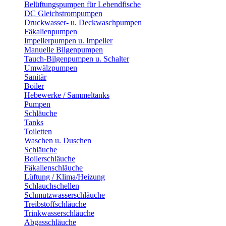
Belüftungspumpen für Lebendfische
DC Gleichstrompumpen
Druckwasser- u. Deckwaschpumpen
Fäkalienpumpen
Impellerpumpen u. Impeller
Manuelle Bilgenpumpen
Tauch-Bilgenpumpen u. Schalter
Umwälzpumpen
Sanitär
Boiler
Hebewerke / Sammeltanks
Pumpen
Schläuche
Tanks
Toiletten
Waschen u. Duschen
Schläuche
Boilerschläuche
Fäkalienschläuche
Lüftung / Klima/Heizung
Schlauchschellen
Schmutzwasserschläuche
Treibstoffschläuche
Trinkwasserschläuche
Abgasschläuche