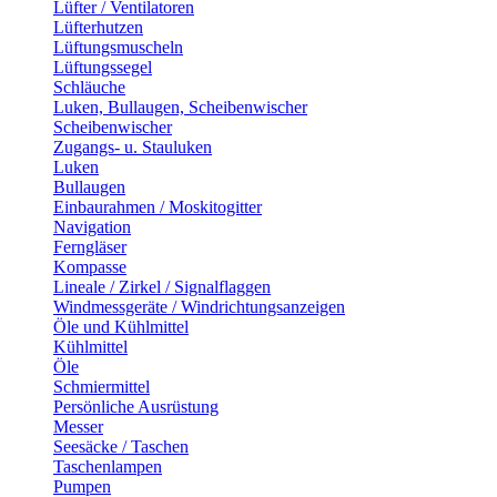
Lüfter / Ventilatoren
Lüfterhutzen
Lüftungsmuscheln
Lüftungssegel
Schläuche
Luken, Bullaugen, Scheibenwischer
Scheibenwischer
Zugangs- u. Stauluken
Luken
Bullaugen
Einbaurahmen / Moskitogitter
Navigation
Ferngläser
Kompasse
Lineale / Zirkel / Signalflaggen
Windmessgeräte / Windrichtungsanzeigen
Öle und Kühlmittel
Kühlmittel
Öle
Schmiermittel
Persönliche Ausrüstung
Messer
Seesäcke / Taschen
Taschenlampen
Pumpen