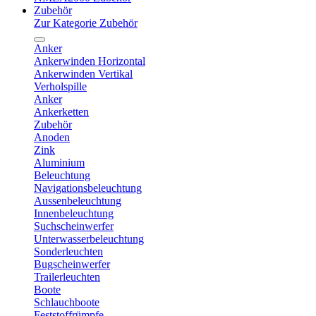
Zubehör
Zur Kategorie Zubehör
Anker
Ankerwinden Horizontal
Ankerwinden Vertikal
Verholspille
Anker
Ankerketten
Zubehör
Anoden
Zink
Aluminium
Beleuchtung
Navigationsbeleuchtung
Aussenbeleuchtung
Innenbeleuchtung
Suchscheinwerfer
Unterwasserbeleuchtung
Sonderleuchten
Bugscheinwerfer
Trailerleuchten
Boote
Schlauchboote
Feststoffrümpfe