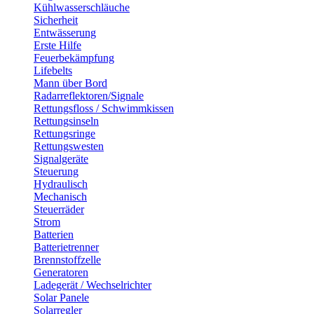
Kühlwasserschläuche
Sicherheit
Entwässerung
Erste Hilfe
Feuerbekämpfung
Lifebelts
Mann über Bord
Radarreflektoren/Signale
Rettungsfloss / Schwimmkissen
Rettungsinseln
Rettungsringe
Rettungswesten
Signalgeräte
Steuerung
Hydraulisch
Mechanisch
Steuerräder
Strom
Batterien
Batterietrenner
Brennstoffzelle
Generatoren
Ladegerät / Wechselrichter
Solar Panele
Solarregler