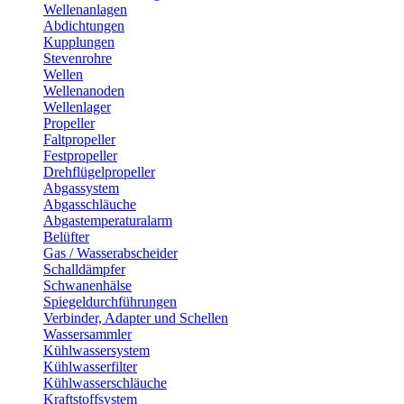
Wellenanlagen
Abdichtungen
Kupplungen
Stevenrohre
Wellen
Wellenanoden
Wellenlager
Propeller
Faltpropeller
Festpropeller
Drehflügelpropeller
Abgassystem
Abgasschläuche
Abgastemperaturalarm
Belüfter
Gas / Wasserabscheider
Schalldämpfer
Schwanenhälse
Spiegeldurchführungen
Verbinder, Adapter und Schellen
Wassersammler
Kühlwassersystem
Kühlwasserfilter
Kühlwasserschläuche
Kraftstoffsystem