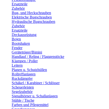
Ersatzteile
Zubehör
Bug- und Heckschrauben
Elektrische Bugschrauben
Hydraulische Bugschrauben
Zubehör
Ersatzteile
Deckausrüstung
Bojen
Bootshaken
Fender
Geräteträger/Bimini
Handlauf / Reling / Flaggenstöcke
Klampen / Poller
Leitern
Planen u. Schutzhüllen
Rollreffanlagen
Ruckdämpfer
Schäkel / Karabiner / Schlösser
Scheuerleisten
Segelzubehör
Signalhörner u. Schallanlagen
Stühle / Tische
Farben und Pflegemittel