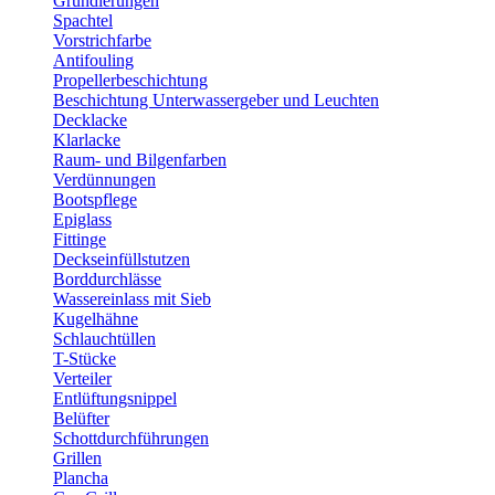
Grundierungen
Spachtel
Vorstrichfarbe
Antifouling
Propellerbeschichtung
Beschichtung Unterwassergeber und Leuchten
Decklacke
Klarlacke
Raum- und Bilgenfarben
Verdünnungen
Bootspflege
Epiglass
Fittinge
Deckseinfüllstutzen
Borddurchlässe
Wassereinlass mit Sieb
Kugelhähne
Schlauchtüllen
T-Stücke
Verteiler
Entlüftungsnippel
Belüfter
Schottdurchführungen
Grillen
Plancha