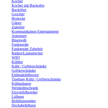
Kocher
Kocher mit Backofen
Backöfen
Geschirr
Bestecke
Gläser
Zubehör
Kommunikation Entertainment
Antennen
Bluetooth
Funkgeräte
Funkgeräte Zubehör
Radios/Lautsprecher
WIFI
Kühlen
Kühl / Gefrierschränke
Gefrierschränke
Einbaukühlboxen
Tragbare Kühl / Gefrierschränke
Kühlanlagen
Weinkühlschrank
Eiswürfelbereiter
Lüftung
Belüftungsgitter
Decksbelüftung