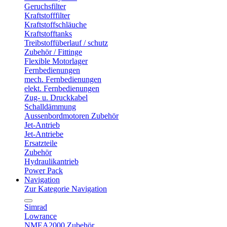
Geruchsfilter
Kraftstofffilter
Kraftstoffschläuche
Kraftstofftanks
Treibstoffüberlauf / schutz
Zubehör / Fittinge
Flexible Motorlager
Fernbedienungen
mech. Fernbedienungen
elekt. Fernbedienungen
Zug- u. Druckkabel
Schalldämmung
Aussenbordmotoren Zubehör
Jet-Antrieb
Jet-Antriebe
Ersatzteile
Zubehör
Hydraulikantrieb
Power Pack
Navigation
Zur Kategorie Navigation
Simrad
Lowrance
NMEA2000 Zubehör