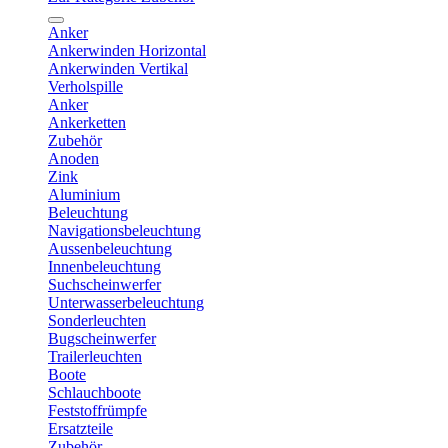
Anker
Ankerwinden Horizontal
Ankerwinden Vertikal
Verholspille
Anker
Ankerketten
Zubehör
Anoden
Zink
Aluminium
Beleuchtung
Navigationsbeleuchtung
Aussenbeleuchtung
Innenbeleuchtung
Suchscheinwerfer
Unterwasserbeleuchtung
Sonderleuchten
Bugscheinwerfer
Trailerleuchten
Boote
Schlauchboote
Feststoffrümpfe
Ersatzteile
Zubehör