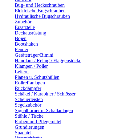
Bug- und Heckschrauben
Elektrische Bugschrauben
Hydraulische Bugschrauben
Zubehör
Ersatzteile
Deckausrüstung
Bojen
Bootshaken
Fender
Geräteträger/Bimini
Handlauf / Reling / Flaggenstöcke
Klampen / Poller
Leitern
Planen u. Schutzhüllen
Rollreffanlagen
Ruckdämpfer
Schäkel / Karabiner / Schlösser
Scheuerleisten
Segelzubehör
Signalhörner u. Schallanlagen
Stühle / Tische
Farben und Pflegemittel
Grundierungen
Spachtel