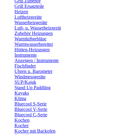
Grill Zubehör
Grill Ersatzteile
Heizen
Luftheizgeräte
Wasserheizgeräte
Luft- u. Wasserheizgerät
Zubehör Heizungen
Warmluftgebläse
Warmwasserbereiter
Hütten-Heizungen
Instrumente
Anzeigen / Instrumente
Fischfinder
Uhren u. Barometer
Windmessgeräte
SUP/Kajak
Stand Up Paddling
Kayaks
Klima
Bluecool S-Serie
Bluecool V-Serie
Bluecool C-Serie
Kochen
Kocher
Kocher mit Backofen