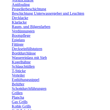
Vorstrichfarbe
Antifouling
Propellerbeschichtung
Beschichtung Unterwassergeber und Leuchten
Decklacke
Klarlacke
Raum- und Bilgenfarben
Verdünnungen
Bootspflege
Epiglass
Fittinge
Deckseinfüllstutzen
Borddurchlässe
Wassereinlass mit Sieb
Kugelhähne
Schlauchtüllen
T-Stücke
Verteiler
Entlüftungsnippel
Belüfter
Schottdurchführungen
Grillen
Plancha
Gas Grills
Kohle Grills