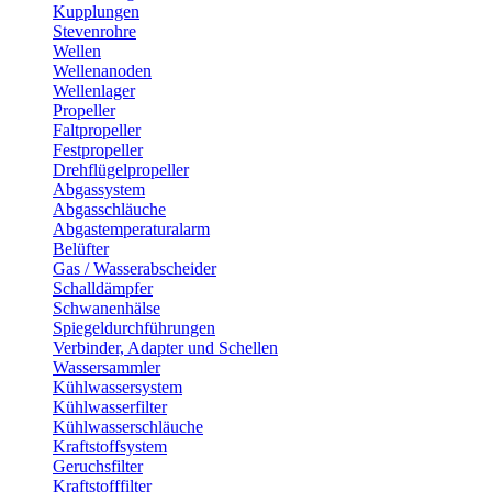
Kupplungen
Stevenrohre
Wellen
Wellenanoden
Wellenlager
Propeller
Faltpropeller
Festpropeller
Drehflügelpropeller
Abgassystem
Abgasschläuche
Abgastemperaturalarm
Belüfter
Gas / Wasserabscheider
Schalldämpfer
Schwanenhälse
Spiegeldurchführungen
Verbinder, Adapter und Schellen
Wassersammler
Kühlwassersystem
Kühlwasserfilter
Kühlwasserschläuche
Kraftstoffsystem
Geruchsfilter
Kraftstofffilter