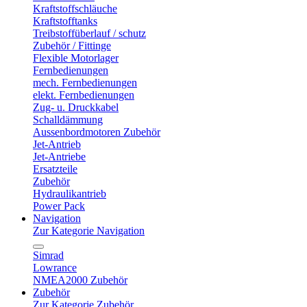
Kraftstoffschläuche
Kraftstofftanks
Treibstoffüberlauf / schutz
Zubehör / Fittinge
Flexible Motorlager
Fernbedienungen
mech. Fernbedienungen
elekt. Fernbedienungen
Zug- u. Druckkabel
Schalldämmung
Aussenbordmotoren Zubehör
Jet-Antrieb
Jet-Antriebe
Ersatzteile
Zubehör
Hydraulikantrieb
Power Pack
Navigation
Zur Kategorie Navigation
Simrad
Lowrance
NMEA2000 Zubehör
Zubehör
Zur Kategorie Zubehör