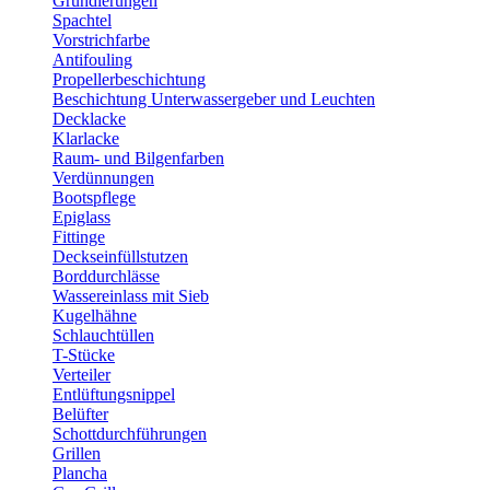
Grundierungen
Spachtel
Vorstrichfarbe
Antifouling
Propellerbeschichtung
Beschichtung Unterwassergeber und Leuchten
Decklacke
Klarlacke
Raum- und Bilgenfarben
Verdünnungen
Bootspflege
Epiglass
Fittinge
Deckseinfüllstutzen
Borddurchlässe
Wassereinlass mit Sieb
Kugelhähne
Schlauchtüllen
T-Stücke
Verteiler
Entlüftungsnippel
Belüfter
Schottdurchführungen
Grillen
Plancha