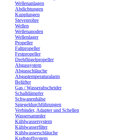
Wellenanlagen
Abdichtungen
Kupplungen
Stevenrohre
Wellen
Wellenanoden
Wellenlager
Propeller
Faltpropeller
Festpropeller
Drehflügelpropeller
Abgassystem
Abgasschläuche
Abgastemperaturalarm
Belüfter
Gas / Wasserabscheider
Schalldämpfer
Schwanenhälse
Spiegeldurchführungen
Verbinder, Adapter und Schellen
Wassersammler
Kühlwassersystem
Kühlwasserfilter
Kühlwasserschläuche
Kraftstoffsystem