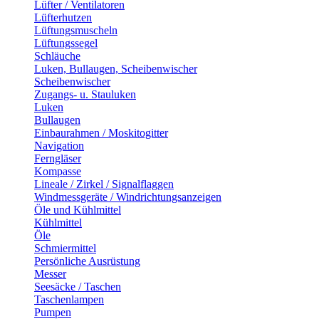
Lüfter / Ventilatoren
Lüfterhutzen
Lüftungsmuscheln
Lüftungssegel
Schläuche
Luken, Bullaugen, Scheibenwischer
Scheibenwischer
Zugangs- u. Stauluken
Luken
Bullaugen
Einbaurahmen / Moskitogitter
Navigation
Ferngläser
Kompasse
Lineale / Zirkel / Signalflaggen
Windmessgeräte / Windrichtungsanzeigen
Öle und Kühlmittel
Kühlmittel
Öle
Schmiermittel
Persönliche Ausrüstung
Messer
Seesäcke / Taschen
Taschenlampen
Pumpen