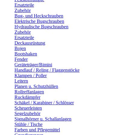
Ersatzteile
Zubehör
Bug- und Heckschrauben
Elektrische Bugschrauben
Hydraulische Bugschrauben
Zubehör
Ersatzteile
Deckausrüstung
Bojen
Bootshaken
Fender
Geräteträger/Bimini
Handlauf / Reling / Flaggenstöcke
Klampen / Poller
Leitern
Planen u. Schutzhüllen
Rollreffanlagen
Ruckdämpfer
Schäkel / Karabiner / Schlösser
Scheuerleisten
Segelzubehör
Signalhörner u. Schallanlagen
Stühle / Tische
Farben und Pflegemittel