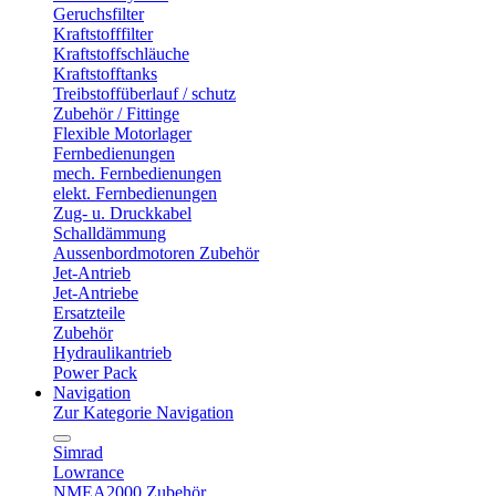
Geruchsfilter
Kraftstofffilter
Kraftstoffschläuche
Kraftstofftanks
Treibstoffüberlauf / schutz
Zubehör / Fittinge
Flexible Motorlager
Fernbedienungen
mech. Fernbedienungen
elekt. Fernbedienungen
Zug- u. Druckkabel
Schalldämmung
Aussenbordmotoren Zubehör
Jet-Antrieb
Jet-Antriebe
Ersatzteile
Zubehör
Hydraulikantrieb
Power Pack
Navigation
Zur Kategorie Navigation
Simrad
Lowrance
NMEA2000 Zubehör