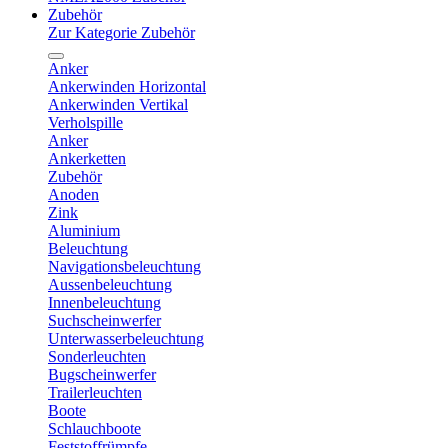
Zubehör
Zur Kategorie Zubehör
Anker
Ankerwinden Horizontal
Ankerwinden Vertikal
Verholspille
Anker
Ankerketten
Zubehör
Anoden
Zink
Aluminium
Beleuchtung
Navigationsbeleuchtung
Aussenbeleuchtung
Innenbeleuchtung
Suchscheinwerfer
Unterwasserbeleuchtung
Sonderleuchten
Bugscheinwerfer
Trailerleuchten
Boote
Schlauchboote
Feststoffrümpfe