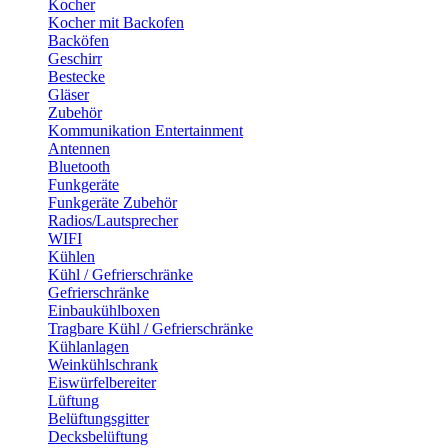
Kocher
Kocher mit Backofen
Backöfen
Geschirr
Bestecke
Gläser
Zubehör
Kommunikation Entertainment
Antennen
Bluetooth
Funkgeräte
Funkgeräte Zubehör
Radios/Lautsprecher
WIFI
Kühlen
Kühl / Gefrierschränke
Gefrierschränke
Einbaukühlboxen
Tragbare Kühl / Gefrierschränke
Kühlanlagen
Weinkühlschrank
Eiswürfelbereiter
Lüftung
Belüftungsgitter
Decksbelüftung