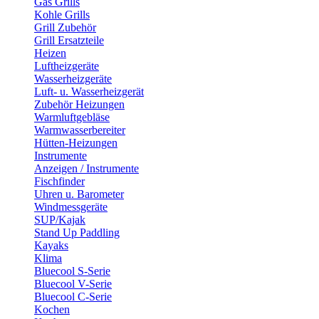
Gas Grills
Kohle Grills
Grill Zubehör
Grill Ersatzteile
Heizen
Luftheizgeräte
Wasserheizgeräte
Luft- u. Wasserheizgerät
Zubehör Heizungen
Warmluftgebläse
Warmwasserbereiter
Hütten-Heizungen
Instrumente
Anzeigen / Instrumente
Fischfinder
Uhren u. Barometer
Windmessgeräte
SUP/Kajak
Stand Up Paddling
Kayaks
Klima
Bluecool S-Serie
Bluecool V-Serie
Bluecool C-Serie
Kochen