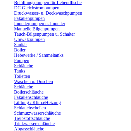
Belüftungspumpen für Lebendfische
DC Gleichstrompumpen
Druckwasser- u. Deckwaschpumpen
Fäkalienpumpen
Impellerpumpen u. Impeller
Manuelle Bilgenpumpen
Tauch-Bilgenpumpen u. Schalter
Umwälzpumpen
Sanitär
Boiler
Hebewerke / Sammeltanks
Pumpen
Schläuche
Tanks
Toiletten
Waschen u. Duschen
Schläuche
Boilerschläuche
Fäkalienschläuche
Lüftung / Klima/Heizung
Schlauchschellen
Schmutzwasserschläuche
Treibstoffschläuche
Trinkwasserschläuche
Abgasschläuche