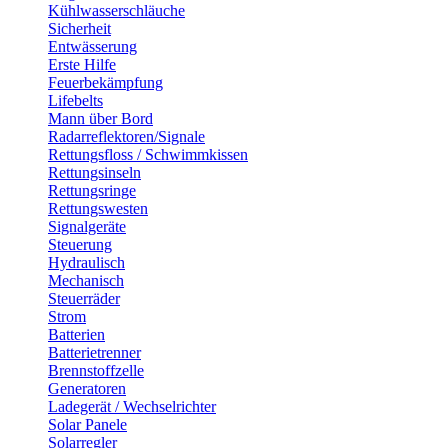
Kühlwasserschläuche
Sicherheit
Entwässerung
Erste Hilfe
Feuerbekämpfung
Lifebelts
Mann über Bord
Radarreflektoren/Signale
Rettungsfloss / Schwimmkissen
Rettungsinseln
Rettungsringe
Rettungswesten
Signalgeräte
Steuerung
Hydraulisch
Mechanisch
Steuerräder
Strom
Batterien
Batterietrenner
Brennstoffzelle
Generatoren
Ladegerät / Wechselrichter
Solar Panele
Solarregler