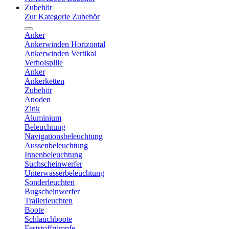
Zubehör
Zur Kategorie Zubehör
Anker
Ankerwinden Horizontal
Ankerwinden Vertikal
Verholspille
Anker
Ankerketten
Zubehör
Anoden
Zink
Aluminium
Beleuchtung
Navigationsbeleuchtung
Aussenbeleuchtung
Innenbeleuchtung
Suchscheinwerfer
Unterwasserbeleuchtung
Sonderleuchten
Bugscheinwerfer
Trailerleuchten
Boote
Schlauchboote
Feststoffrümpfe