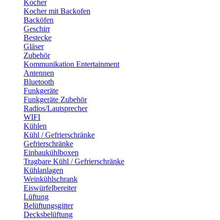
Kocher
Kocher mit Backofen
Backöfen
Geschirr
Bestecke
Gläser
Zubehör
Kommunikation Entertainment
Antennen
Bluetooth
Funkgeräte
Funkgeräte Zubehör
Radios/Lautsprecher
WIFI
Kühlen
Kühl / Gefrierschränke
Gefrierschränke
Einbaukühlboxen
Tragbare Kühl / Gefrierschränke
Kühlanlagen
Weinkühlschrank
Eiswürfelbereiter
Lüftung
Belüftungsgitter
Decksbelüftung