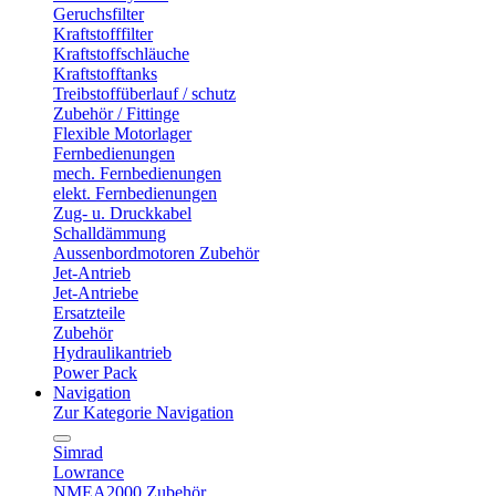
Geruchsfilter
Kraftstofffilter
Kraftstoffschläuche
Kraftstofftanks
Treibstoffüberlauf / schutz
Zubehör / Fittinge
Flexible Motorlager
Fernbedienungen
mech. Fernbedienungen
elekt. Fernbedienungen
Zug- u. Druckkabel
Schalldämmung
Aussenbordmotoren Zubehör
Jet-Antrieb
Jet-Antriebe
Ersatzteile
Zubehör
Hydraulikantrieb
Power Pack
Navigation
Zur Kategorie Navigation
Simrad
Lowrance
NMEA2000 Zubehör