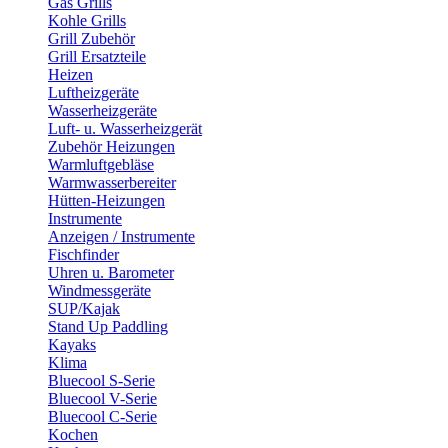
Gas Grills
Kohle Grills
Grill Zubehör
Grill Ersatzteile
Heizen
Luftheizgeräte
Wasserheizgeräte
Luft- u. Wasserheizgerät
Zubehör Heizungen
Warmluftgebläse
Warmwasserbereiter
Hütten-Heizungen
Instrumente
Anzeigen / Instrumente
Fischfinder
Uhren u. Barometer
Windmessgeräte
SUP/Kajak
Stand Up Paddling
Kayaks
Klima
Bluecool S-Serie
Bluecool V-Serie
Bluecool C-Serie
Kochen