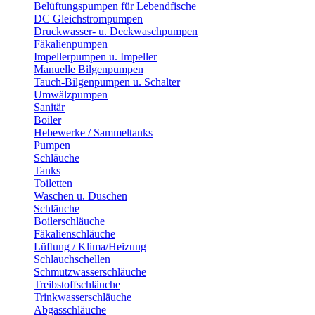
Belüftungspumpen für Lebendfische
DC Gleichstrompumpen
Druckwasser- u. Deckwaschpumpen
Fäkalienpumpen
Impellerpumpen u. Impeller
Manuelle Bilgenpumpen
Tauch-Bilgenpumpen u. Schalter
Umwälzpumpen
Sanitär
Boiler
Hebewerke / Sammeltanks
Pumpen
Schläuche
Tanks
Toiletten
Waschen u. Duschen
Schläuche
Boilerschläuche
Fäkalienschläuche
Lüftung / Klima/Heizung
Schlauchschellen
Schmutzwasserschläuche
Treibstoffschläuche
Trinkwasserschläuche
Abgasschläuche