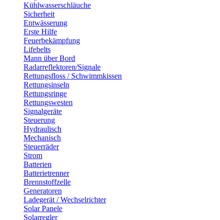
Kühlwasserschläuche
Sicherheit
Entwässerung
Erste Hilfe
Feuerbekämpfung
Lifebelts
Mann über Bord
Radarreflektoren/Signale
Rettungsfloss / Schwimmkissen
Rettungsinseln
Rettungsringe
Rettungswesten
Signalgeräte
Steuerung
Hydraulisch
Mechanisch
Steuerräder
Strom
Batterien
Batterietrenner
Brennstoffzelle
Generatoren
Ladegerät / Wechselrichter
Solar Panele
Solarregler