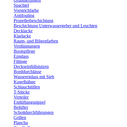
Grundierungen
Spachtel
Vorstrichfarbe
Antifouling
Propellerbeschichtung
Beschichtung Unterwassergeber und Leuchten
Decklacke
Klarlacke
Raum- und Bilgenfarben
Verdünnungen
Bootspflege
Epiglass
Fittinge
Deckseinfüllstutzen
Borddurchlässe
Wassereinlass mit Sieb
Kugelhähne
Schlauchtüllen
T-Stücke
Verteiler
Entlüftungsnippel
Belüfter
Schottdurchführungen
Grillen
Plancha