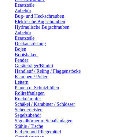
Ersatzteile
Zubehör
Bug- und Heckschrauben
Elektrische Bugschrauben
Hydraulische Bugschrauben
Zubehör
Ersatzteile
Deckausrüstung
Bojen
Bootshaken
Fender
Geräteträger/Bimini
Handlauf / Reling / Flaggenstöcke
Klampen / Poller
Leitern
Planen u. Schutzhüllen
Rollreffanlagen
Ruckdämpfer
Schäkel / Karabiner / Schlösser
Scheuerleisten
Segelzubehör
Signalhörner u. Schallanlagen
Stühle / Tische
Farben und Pflegemittel