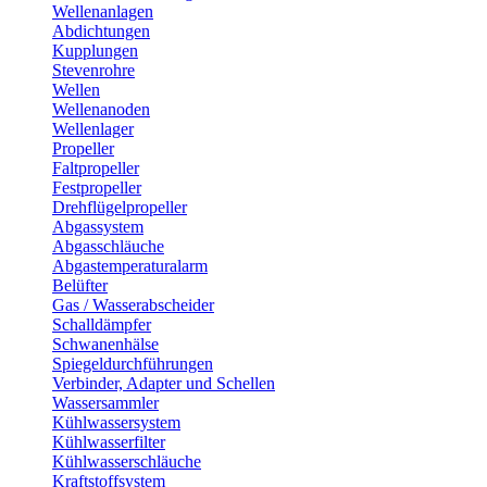
Wellenanlagen
Abdichtungen
Kupplungen
Stevenrohre
Wellen
Wellenanoden
Wellenlager
Propeller
Faltpropeller
Festpropeller
Drehflügelpropeller
Abgassystem
Abgasschläuche
Abgastemperaturalarm
Belüfter
Gas / Wasserabscheider
Schalldämpfer
Schwanenhälse
Spiegeldurchführungen
Verbinder, Adapter und Schellen
Wassersammler
Kühlwassersystem
Kühlwasserfilter
Kühlwasserschläuche
Kraftstoffsystem