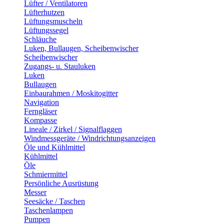
Lüfter / Ventilatoren
Lüfterhutzen
Lüftungsmuscheln
Lüftungssegel
Schläuche
Luken, Bullaugen, Scheibenwischer
Scheibenwischer
Zugangs- u. Stauluken
Luken
Bullaugen
Einbaurahmen / Moskitogitter
Navigation
Ferngläser
Kompasse
Lineale / Zirkel / Signalflaggen
Windmessgeräte / Windrichtungsanzeigen
Öle und Kühlmittel
Kühlmittel
Öle
Schmiermittel
Persönliche Ausrüstung
Messer
Seesäcke / Taschen
Taschenlampen
Pumpen