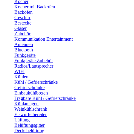
Kocher
Kocher mit Backofen
Backöfen
Geschirr
Bestecke
Gläser
Zubehör
Kommunikation Entertainment
Antennen
Bluetooth
Funkgeräte
Funkgeräte Zubehör
Radios/Lautsprecher
WIFI
Kühlen
Kühl / Gefrierschränke
Gefrierschränke
Einbaukühlboxen
Tragbare Kühl / Gefrierschränke
Kühlanlagen
Weinkühlschrank
Eiswürfelbereiter
Lüftung
Belüftungsgitter
Decksbelüftung