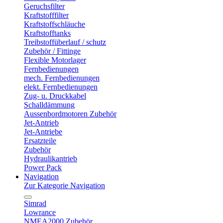
Geruchsfilter
Kraftstofffilter
Kraftstoffschläuche
Kraftstofftanks
Treibstoffüberlauf / schutz
Zubehör / Fittinge
Flexible Motorlager
Fernbedienungen
mech. Fernbedienungen
elekt. Fernbedienungen
Zug- u. Druckkabel
Schalldämmung
Aussenbordmotoren Zubehör
Jet-Antrieb
Jet-Antriebe
Ersatzteile
Zubehör
Hydraulikantrieb
Power Pack
Navigation
Zur Kategorie Navigation
Simrad
Lowrance
NMEA2000 Zubehör