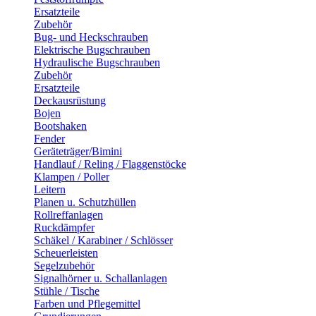
Ersatzteile
Zubehör
Bug- und Heckschrauben
Elektrische Bugschrauben
Hydraulische Bugschrauben
Zubehör
Ersatzteile
Deckausrüstung
Bojen
Bootshaken
Fender
Geräteträger/Bimini
Handlauf / Reling / Flaggenstöcke
Klampen / Poller
Leitern
Planen u. Schutzhüllen
Rollreffanlagen
Ruckdämpfer
Schäkel / Karabiner / Schlösser
Scheuerleisten
Segelzubehör
Signalhörner u. Schallanlagen
Stühle / Tische
Farben und Pflegemittel