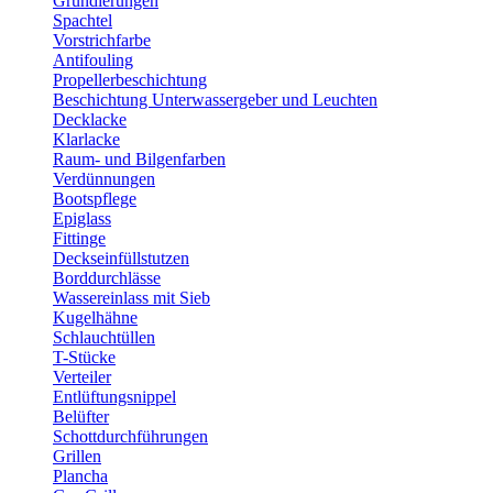
Grundierungen
Spachtel
Vorstrichfarbe
Antifouling
Propellerbeschichtung
Beschichtung Unterwassergeber und Leuchten
Decklacke
Klarlacke
Raum- und Bilgenfarben
Verdünnungen
Bootspflege
Epiglass
Fittinge
Deckseinfüllstutzen
Borddurchlässe
Wassereinlass mit Sieb
Kugelhähne
Schlauchtüllen
T-Stücke
Verteiler
Entlüftungsnippel
Belüfter
Schottdurchführungen
Grillen
Plancha