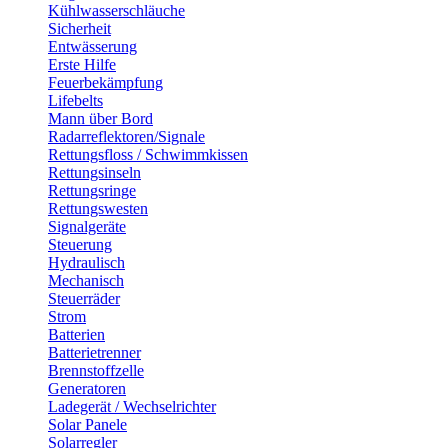
Kühlwasserschläuche
Sicherheit
Entwässerung
Erste Hilfe
Feuerbekämpfung
Lifebelts
Mann über Bord
Radarreflektoren/Signale
Rettungsfloss / Schwimmkissen
Rettungsinseln
Rettungsringe
Rettungswesten
Signalgeräte
Steuerung
Hydraulisch
Mechanisch
Steuerräder
Strom
Batterien
Batterietrenner
Brennstoffzelle
Generatoren
Ladegerät / Wechselrichter
Solar Panele
Solarregler