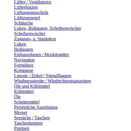
Lüfter / Ventilatoren
Lüfterhutzen
Lüftungsmuscheln
Lüftungssegel
Schläuche
Luken, Bullaugen, Scheibenwischer
Scheibenwischer
Zugangs- u. Stauluken
Luken
Bullaugen
Einbaurahmen / Moskitogitter
Navigation
Ferngläser
Kompasse
Lineale / Zirkel / Signalflaggen
Windmessgeräte / Windrichtungsanzeigen
Öle und Kühlmittel
Kühlmittel
Öle
Schmiermittel
Persönliche Ausrüstung
Messer
Seesäcke / Taschen
Taschenlampen
Pumpen