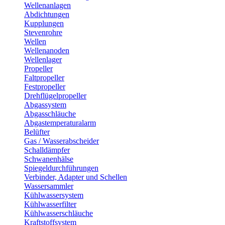
Wellenanlagen
Abdichtungen
Kupplungen
Stevenrohre
Wellen
Wellenanoden
Wellenlager
Propeller
Faltpropeller
Festpropeller
Drehflügelpropeller
Abgassystem
Abgasschläuche
Abgastemperaturalarm
Belüfter
Gas / Wasserabscheider
Schalldämpfer
Schwanenhälse
Spiegeldurchführungen
Verbinder, Adapter und Schellen
Wassersammler
Kühlwassersystem
Kühlwasserfilter
Kühlwasserschläuche
Kraftstoffsystem