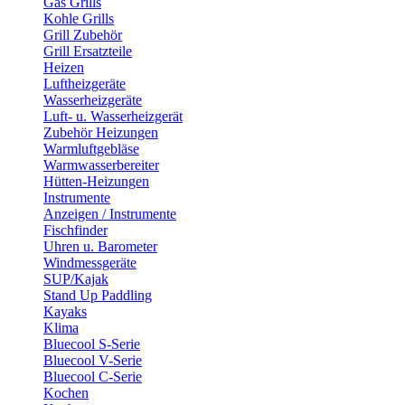
Gas Grills
Kohle Grills
Grill Zubehör
Grill Ersatzteile
Heizen
Luftheizgeräte
Wasserheizgeräte
Luft- u. Wasserheizgerät
Zubehör Heizungen
Warmluftgebläse
Warmwasserbereiter
Hütten-Heizungen
Instrumente
Anzeigen / Instrumente
Fischfinder
Uhren u. Barometer
Windmessgeräte
SUP/Kajak
Stand Up Paddling
Kayaks
Klima
Bluecool S-Serie
Bluecool V-Serie
Bluecool C-Serie
Kochen