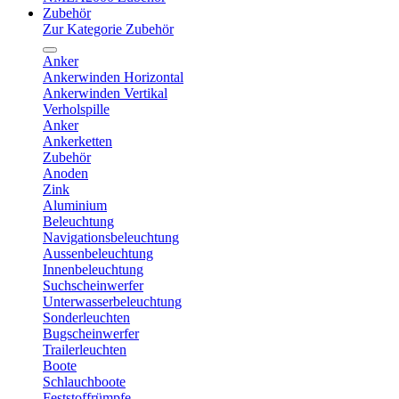
Zubehör
Zur Kategorie Zubehör
Anker
Ankerwinden Horizontal
Ankerwinden Vertikal
Verholspille
Anker
Ankerketten
Zubehör
Anoden
Zink
Aluminium
Beleuchtung
Navigationsbeleuchtung
Aussenbeleuchtung
Innenbeleuchtung
Suchscheinwerfer
Unterwasserbeleuchtung
Sonderleuchten
Bugscheinwerfer
Trailerleuchten
Boote
Schlauchboote
Feststoffrümpfe