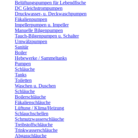
Belüftungspumpen für Lebendfische
DC Gleichstrompumpen
Druckwasser- u. Deckwaschpumpen
Fäkalienpumpen
Impellerpumpen u. Impeller
Manuelle Bilgenpumpen
Tauch-Bilgenpumpen u. Schalter
Umwälzpumpen
Sanitär
Boiler
Hebewerke / Sammeltanks
Pumpen
Schläuche
Tanks
Toiletten
Waschen u. Duschen
Schläuche
Boilerschläuche
Fäkalienschläuche
Lüftung / Klima/Heizung
Schlauchschellen
Schmutzwasserschläuche
Treibstoffschläuche
Trinkwasserschläuche
Abgasschläuche