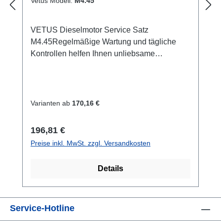
Vetus Modell:
M4.45
VETUS Dieselmotor Service Satz
M4.45Regelmäßige Wartung und tägliche
Kontrollen helfen Ihnen unliebsame
Überraschungen auf dem Wasser zu
vermeiden! Um Ihr Leben zu vereinfachen ist
der VETUS Service Satz für nahezu jeden
VETUS Motor erhältlich.Der Service Satz
Varianten ab
170,16 €
besteht aus Ölfilter Kraftstofffilter
Kraftstofffilter diesel pumpe Keilriemen
Regulärer Preis:
196,81 €
Luftfilter Impeller Dichtung Öl 6L (1 x
Preise inkl. MwSt. zzgl. Versandkosten
VMD154) + (2 x VMD151)
Details
Service-Hotline