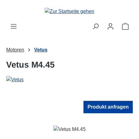
Zum Hauptinhalt springen
Ware
Motoren
Vetus
Vetus M4.45
Produkt anfragen
Bildergalerie überspringen