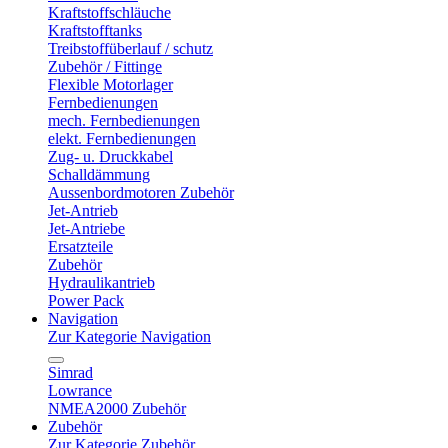
Kraftstoffschläuche
Kraftstofftanks
Treibstoffüberlauf / schutz
Zubehör / Fittinge
Flexible Motorlager
Fernbedienungen
mech. Fernbedienungen
elekt. Fernbedienungen
Zug- u. Druckkabel
Schalldämmung
Aussenbordmotoren Zubehör
Jet-Antrieb
Jet-Antriebe
Ersatzteile
Zubehör
Hydraulikantrieb
Power Pack
Navigation
Zur Kategorie Navigation
Simrad
Lowrance
NMEA2000 Zubehör
Zubehör
Zur Kategorie Zubehör