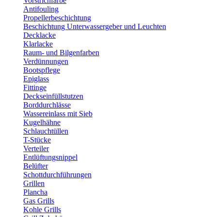
Vorstrichfarbe
Antifouling
Propellerbeschichtung
Beschichtung Unterwassergeber und Leuchten
Decklacke
Klarlacke
Raum- und Bilgenfarben
Verdünnungen
Bootspflege
Epiglass
Fittinge
Deckseinfüllstutzen
Borddurchlässe
Wassereinlass mit Sieb
Kugelhähne
Schlauchtüllen
T-Stücke
Verteiler
Entlüftungsnippel
Belüfter
Schottdurchführungen
Grillen
Plancha
Gas Grills
Kohle Grills