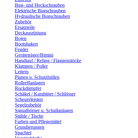
Bug- und Heckschrauben
Elektrische Bugschrauben
Hydraulische Bugschrauben
Zubehör
Ersatzteile
Deckausrüstung
Bojen
Bootshaken
Fender
Geräteträger/Bimini
Handlauf / Reling / Flaggenstöcke
Klampen / Poller
Leitern
Planen u. Schutzhüllen
Rollreffanlagen
Ruckdämpfer
Schäkel / Karabiner / Schlösser
Scheuerleisten
Segelzubehör
Signalhörner u. Schallanlagen
Stühle / Tische
Farben und Pflegemittel
Grundierungen
Spachtel