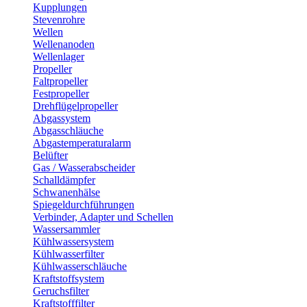
Kupplungen
Stevenrohre
Wellen
Wellenanoden
Wellenlager
Propeller
Faltpropeller
Festpropeller
Drehflügelpropeller
Abgassystem
Abgasschläuche
Abgastemperaturalarm
Belüfter
Gas / Wasserabscheider
Schalldämpfer
Schwanenhälse
Spiegeldurchführungen
Verbinder, Adapter und Schellen
Wassersammler
Kühlwassersystem
Kühlwasserfilter
Kühlwasserschläuche
Kraftstoffsystem
Geruchsfilter
Kraftstofffilter