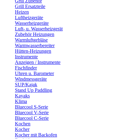
Grill Zubehör
Grill Ersatzteile
Heizen
Luftheizgeräte
Wasserheizgeräte
Luft- u. Wasserheizgerät
Zubehör Heizungen
Warmluftgebläse
Warmwasserbereiter
Hütten-Heizungen
Instrumente
Anzeigen / Instrumente
Fischfinder
Uhren u. Barometer
Windmessgeräte
SUP/Kajak
Stand Up Paddling
Kayaks
Klima
Bluecool S-Serie
Bluecool V-Serie
Bluecool C-Serie
Kochen
Kocher
Kocher mit Backofen