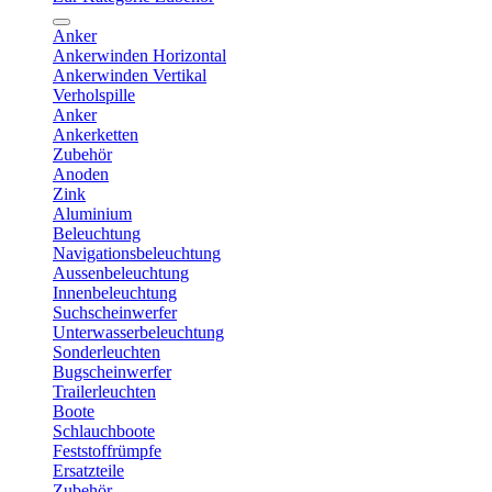
Anker
Ankerwinden Horizontal
Ankerwinden Vertikal
Verholspille
Anker
Ankerketten
Zubehör
Anoden
Zink
Aluminium
Beleuchtung
Navigationsbeleuchtung
Aussenbeleuchtung
Innenbeleuchtung
Suchscheinwerfer
Unterwasserbeleuchtung
Sonderleuchten
Bugscheinwerfer
Trailerleuchten
Boote
Schlauchboote
Feststoffrümpfe
Ersatzteile
Zubehör