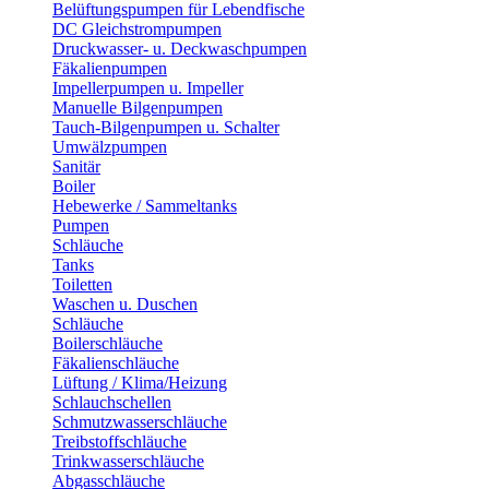
Belüftungspumpen für Lebendfische
DC Gleichstrompumpen
Druckwasser- u. Deckwaschpumpen
Fäkalienpumpen
Impellerpumpen u. Impeller
Manuelle Bilgenpumpen
Tauch-Bilgenpumpen u. Schalter
Umwälzpumpen
Sanitär
Boiler
Hebewerke / Sammeltanks
Pumpen
Schläuche
Tanks
Toiletten
Waschen u. Duschen
Schläuche
Boilerschläuche
Fäkalienschläuche
Lüftung / Klima/Heizung
Schlauchschellen
Schmutzwasserschläuche
Treibstoffschläuche
Trinkwasserschläuche
Abgasschläuche