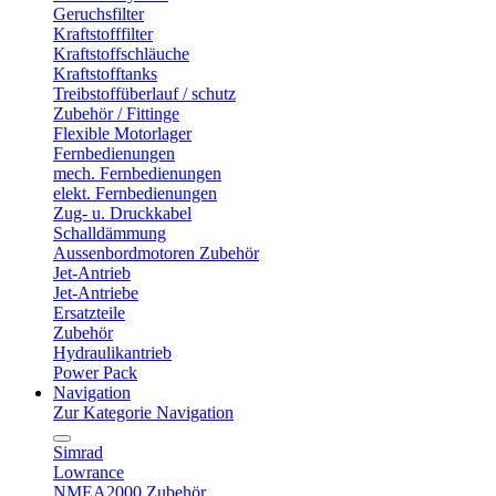
Geruchsfilter
Kraftstofffilter
Kraftstoffschläuche
Kraftstofftanks
Treibstoffüberlauf / schutz
Zubehör / Fittinge
Flexible Motorlager
Fernbedienungen
mech. Fernbedienungen
elekt. Fernbedienungen
Zug- u. Druckkabel
Schalldämmung
Aussenbordmotoren Zubehör
Jet-Antrieb
Jet-Antriebe
Ersatzteile
Zubehör
Hydraulikantrieb
Power Pack
Navigation
Zur Kategorie Navigation
Simrad
Lowrance
NMEA2000 Zubehör