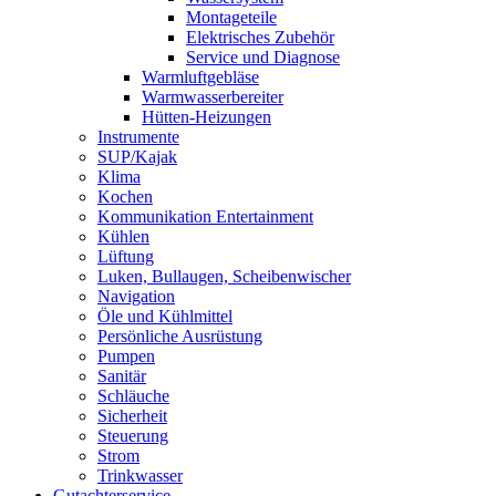
Montageteile
Elektrisches Zubehör
Service und Diagnose
Warmluftgebläse
Warmwasserbereiter
Hütten-Heizungen
Instrumente
SUP/Kajak
Klima
Kochen
Kommunikation Entertainment
Kühlen
Lüftung
Luken, Bullaugen, Scheibenwischer
Navigation
Öle und Kühlmittel
Persönliche Ausrüstung
Pumpen
Sanitär
Schläuche
Sicherheit
Steuerung
Strom
Trinkwasser
Gutachterservice