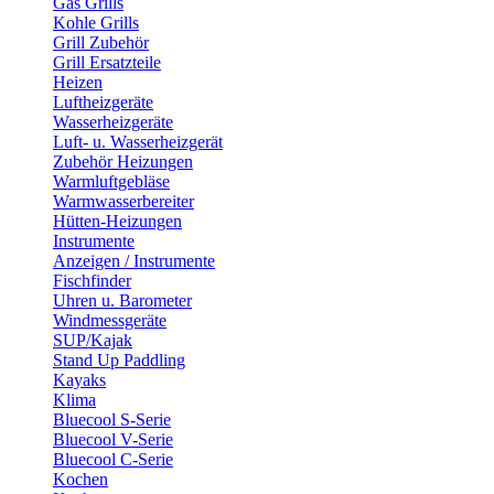
Gas Grills
Kohle Grills
Grill Zubehör
Grill Ersatzteile
Heizen
Luftheizgeräte
Wasserheizgeräte
Luft- u. Wasserheizgerät
Zubehör Heizungen
Warmluftgebläse
Warmwasserbereiter
Hütten-Heizungen
Instrumente
Anzeigen / Instrumente
Fischfinder
Uhren u. Barometer
Windmessgeräte
SUP/Kajak
Stand Up Paddling
Kayaks
Klima
Bluecool S-Serie
Bluecool V-Serie
Bluecool C-Serie
Kochen