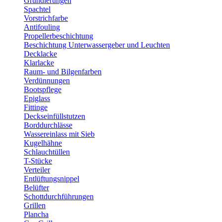
Grundierungen
Spachtel
Vorstrichfarbe
Antifouling
Propellerbeschichtung
Beschichtung Unterwassergeber und Leuchten
Decklacke
Klarlacke
Raum- und Bilgenfarben
Verdünnungen
Bootspflege
Epiglass
Fittinge
Deckseinfüllstutzen
Borddurchlässe
Wassereinlass mit Sieb
Kugelhähne
Schlauchtüllen
T-Stücke
Verteiler
Entlüftungsnippel
Belüfter
Schottdurchführungen
Grillen
Plancha