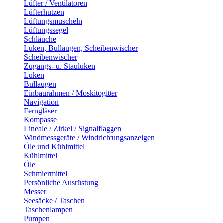
Lüfter / Ventilatoren
Lüfterhutzen
Lüftungsmuscheln
Lüftungssegel
Schläuche
Luken, Bullaugen, Scheibenwischer
Scheibenwischer
Zugangs- u. Stauluken
Luken
Bullaugen
Einbaurahmen / Moskitogitter
Navigation
Ferngläser
Kompasse
Lineale / Zirkel / Signalflaggen
Windmessgeräte / Windrichtungsanzeigen
Öle und Kühlmittel
Kühlmittel
Öle
Schmiermittel
Persönliche Ausrüstung
Messer
Seesäcke / Taschen
Taschenlampen
Pumpen