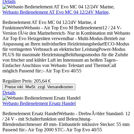
Details
Webasto Bedienelement AT Evo MC 04 12/24V Marine,
Bedienelement AT Evo MC 04 12/24V Marine, 4
FunktionenWebasto - Air Top Evo M Bedienelement12 / 24 V-
Version fÃ¼r den Marinebereich- Nur in Kombination mit Webasto
Air Top Evo Heizgeräten verwendbar - Multi-Modus-Betrieb zur
Anpassung an Ihren individuellen HeizleistungsbedarfECO-Modus
für verringerten Verbrauch an elektrischer LeistungPower-Modus
PLUS für maximale HeizleistungBelüftungssmodus für die Zufuhr
von frischer und kühler Luft im Innenraum an heißen Tagen–
Einfacher Anschluss von Webasto Telestart und ThermoCall
möglich Passend für::- Air Top Evo 40/55
Regulärer Preis:
205,64 €
Preise inkl. MwSt. zzgl. Versandkosten
Details
Webasto Bedienelement Ersatz Handel
Bedienelement Ersatz HandelWebasto - DrehwÃ¤hler Standard- 12
/ 24 V - mit Schalterfunktion und Beleuchtung-
Blendendurchmesser 49 mm- Einbautiefe inklusive Stecker: 55 mm
Passend für:- Air Top 2000 STC- Air Top Evo 40/55