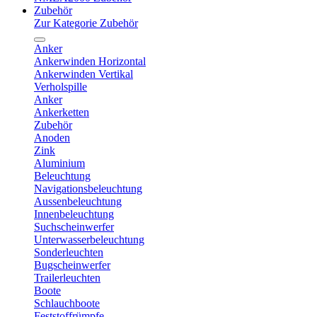
Zubehör
Zur Kategorie Zubehör
Anker
Ankerwinden Horizontal
Ankerwinden Vertikal
Verholspille
Anker
Ankerketten
Zubehör
Anoden
Zink
Aluminium
Beleuchtung
Navigationsbeleuchtung
Aussenbeleuchtung
Innenbeleuchtung
Suchscheinwerfer
Unterwasserbeleuchtung
Sonderleuchten
Bugscheinwerfer
Trailerleuchten
Boote
Schlauchboote
Feststoffrümpfe