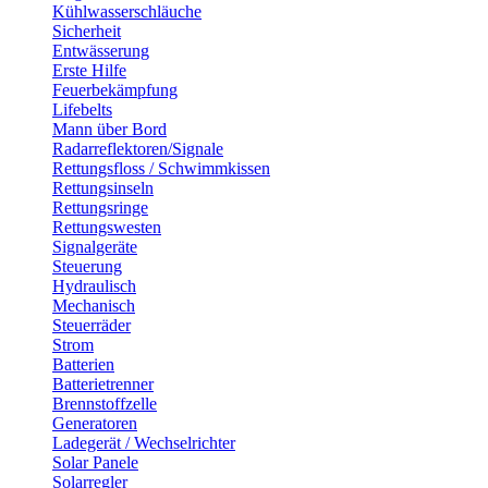
Kühlwasserschläuche
Sicherheit
Entwässerung
Erste Hilfe
Feuerbekämpfung
Lifebelts
Mann über Bord
Radarreflektoren/Signale
Rettungsfloss / Schwimmkissen
Rettungsinseln
Rettungsringe
Rettungswesten
Signalgeräte
Steuerung
Hydraulisch
Mechanisch
Steuerräder
Strom
Batterien
Batterietrenner
Brennstoffzelle
Generatoren
Ladegerät / Wechselrichter
Solar Panele
Solarregler