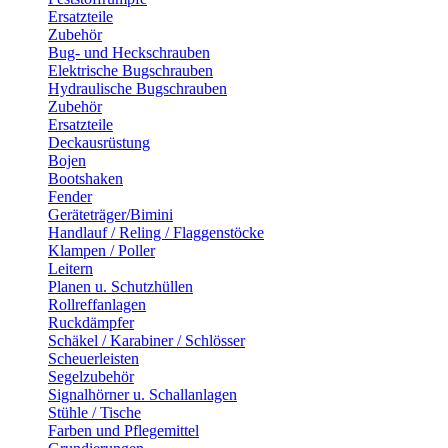
Ersatzteile
Zubehör
Bug- und Heckschrauben
Elektrische Bugschrauben
Hydraulische Bugschrauben
Zubehör
Ersatzteile
Deckausrüstung
Bojen
Bootshaken
Fender
Geräteträger/Bimini
Handlauf / Reling / Flaggenstöcke
Klampen / Poller
Leitern
Planen u. Schutzhüllen
Rollreffanlagen
Ruckdämpfer
Schäkel / Karabiner / Schlösser
Scheuerleisten
Segelzubehör
Signalhörner u. Schallanlagen
Stühle / Tische
Farben und Pflegemittel