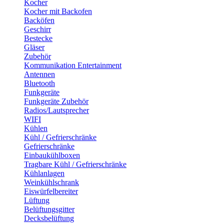
Kocher
Kocher mit Backofen
Backöfen
Geschirr
Bestecke
Gläser
Zubehör
Kommunikation Entertainment
Antennen
Bluetooth
Funkgeräte
Funkgeräte Zubehör
Radios/Lautsprecher
WIFI
Kühlen
Kühl / Gefrierschränke
Gefrierschränke
Einbaukühlboxen
Tragbare Kühl / Gefrierschränke
Kühlanlagen
Weinkühlschrank
Eiswürfelbereiter
Lüftung
Belüftungsgitter
Decksbelüftung