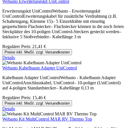
Webasto Erweiterungskit UniControl
Erweiterungskit UniControlWebasto - Erweiterungskit
UniControlErweiterungskabel für zusätzliche Verdrahtung (z.B.
Schalteingang, Klemme 15)– 5 Einzeldrähte mit einseitig
gequetschtem Flachstecker– Flachstecker können in die noch freien
Steckplätze des 10-poligen UniControl-Steckers gesteckt werden–
Inklusive 5 Stoßverbinder– Kabellänge 3 m
Regulärer Preis:
21,41 €
Preise inkl. MwSt. zzgl. Versandkosten
Details
Webasto Kabelbaum Adapter UniControl
Kabelbaum Adapter UniControlWebasto - Kabelbaum Adapter
UniControlAnschlusskabel, UniControl– 10-poliger (UniControl)
auf 4-poligen Standardstecker– Kabellänge 0,13 m
Regulärer Preis:
15,46 €
Preise inkl. MwSt. zzgl. Versandkosten
Details
Webasto Kit MultiControl MAR RV Thermo Top