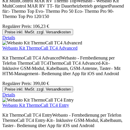
Kit MultiControl MAR RV Thermo TopWebasto - Webasto Kit
MultiControl MAR RV TT- für Dauerheizbetrieb geeignetPassend
für:- Thermo Top Evo- Thermo Pro 50 Eco- Thermo Pro 90-
Thermo Top Pro 120/150
Regulärer Preis:
106,23 €
Preise inkl. MwSt. zzgl. Versandkosten
Details
Webasto Kit ThermoCall TC4 Advanced
Kit ThermoCall TC4 AdvancedWebasto - Fernbedienung per
Telefon ThermoCall TC4ThermoCall TC4 Advanced-Kit–
Inklusive GSM-Modul, Kabelbaum, GSM-Antenne, Taster– Mit
HTM-Management– Bedienung über App für iOS und Android
Regulärer Preis:
399,00 €
Preise inkl. MwSt. zzgl. Versandkosten
Details
Webasto Kit ThermoCall TC4 Entry
Kit ThermoCall TC4 EntryWebasto - Fernbedienung per Telefon
ThermoCall TC4 Entry-Kit– Inklusive GSM-Modul, Kabelbaum,
Taster– Bedienung über App für iOS und Android