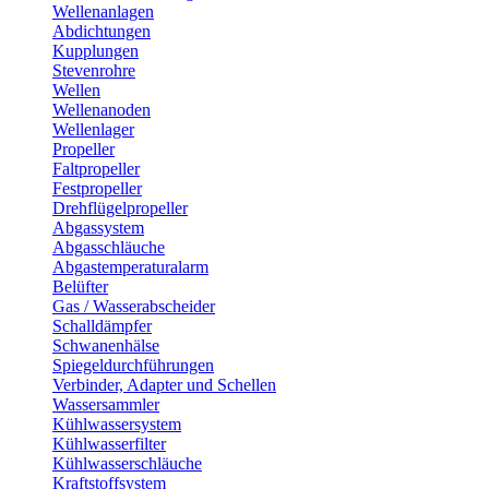
Wellenanlagen
Abdichtungen
Kupplungen
Stevenrohre
Wellen
Wellenanoden
Wellenlager
Propeller
Faltpropeller
Festpropeller
Drehflügelpropeller
Abgassystem
Abgasschläuche
Abgastemperaturalarm
Belüfter
Gas / Wasserabscheider
Schalldämpfer
Schwanenhälse
Spiegeldurchführungen
Verbinder, Adapter und Schellen
Wassersammler
Kühlwassersystem
Kühlwasserfilter
Kühlwasserschläuche
Kraftstoffsystem