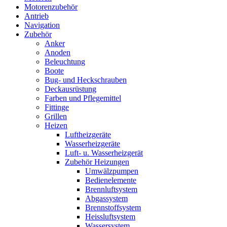
Motorenzubehör
Antrieb
Navigation
Zubehör
Anker
Anoden
Beleuchtung
Boote
Bug- und Heckschrauben
Deckausrüstung
Farben und Pflegemittel
Fittinge
Grillen
Heizen
Luftheizgeräte
Wasserheizgeräte
Luft- u. Wasserheizgerät
Zubehör Heizungen
Umwälzpumpen
Bedienelemente
Brennluftsystem
Abgassystem
Brennstoffsystem
Heissluftsystem
Wassersystem