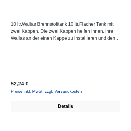
10 ltr.Wallas Brennstofftank 10 ltr.Flacher Tank mit
zwei Kappen. Die zwei Kappen helfen Ihnen, Ihre
Wallas an der einen Kappe zu installieren und den
Tank mit Kraftstoff über die anderen Kappe zu
befüllen. Sie können auch zwei Wallas-Einheiten
gleichzeitig anschließen z..B. einen Kocher und eine
Heizung. Für Diesel und Petroleum (Kerosin /
Paraffin).
Regulärer Preis:
52,24 €
Preise inkl. MwSt. zzgl. Versandkosten
Details