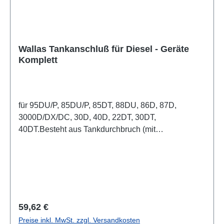
Wallas Tankanschluß für Diesel - Geräte
Komplett
für 95DU/P, 85DU/P, 85DT, 88DU, 86D, 87D,
3000D/DX/DC, 30D, 40D, 22DT, 30DT,
40DT.Besteht aus Tankdurchbruch (mit
Überwurfmutter, Dichtring und Be- und
Entlüftungsschlauch) Saugschlauch (4m), Filter,
Spirale, Überwurfmutter und Konus (montiert).
Regulärer Preis:
59,62 €
Preise inkl. MwSt. zzgl. Versandkosten