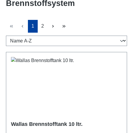
Brennstoffsystem
Seite
Seite
1
2
Wallas Brennstofftank 10 ltr.