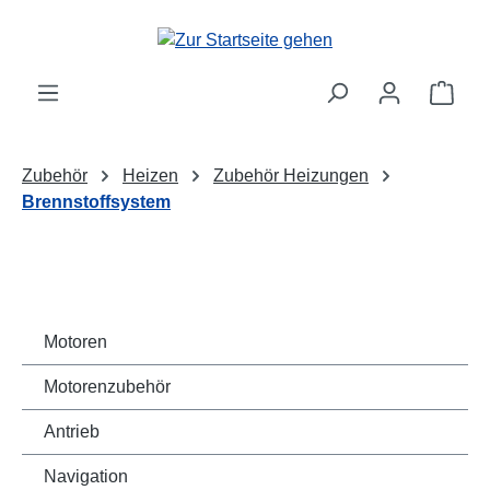
Zum Hauptinhalt springen
Ware
Zubehör
Heizen
Zubehör Heizungen
Brennstoffsystem
Motoren
Motorenzubehör
Antrieb
Navigation